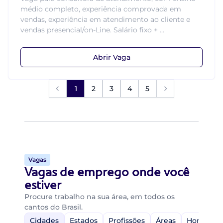
médio completo, experiência comprovada em
vendas, experiência em atendimento ao cliente e
vendas presencial/on-Line. Salário fixo + ...
Abrir Vaga
1
2
3
4
5
Vagas
Vagas de emprego onde você
estiver
Procure trabalho na sua área, em todos os
cantos do Brasil.
Cidades
Estados
Profissões
Áreas
Home-Off