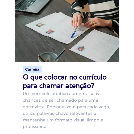
Di
Di
B
O 
um
ca
o 
de 
Carreira
O que colocar no currículo
para chamar atenção?
Um currículo atrativo aumenta suas
chances de ser chamado para uma
entrevista. Personalize-o para cada vaga,
utilize palavras-chave relevantes e
mantenha um formato visual limpo e
profissional...