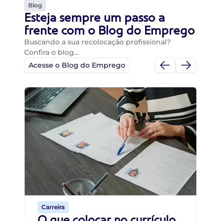
Blog
Esteja sempre um passo a
frente com o Blog do Emprego
Buscando a sua recolocação profissional?
Confira o blog…
Acesse o Blog do Emprego
Di
Di
B
O 
um
ca
o 
de 
Carreira
O que colocar no currículo