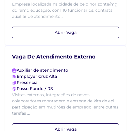
Empresa localizada na cidade de belo horizonte/mg
do ramo educação, com 10 funcionários, contrata
auxiliar de atendimento...
Abrir Vaga
Vaga De Atendimento Externo
Auxiliar de atendimento
Employer Cruz Alta
Presencial
Passo Fundo / RS
Visitas externas, integrações de novos
colaboradores montagem e entrega de kits de epi
participação em mutirões de emprego, entre outras
tarefas ...
Abrir Vaga