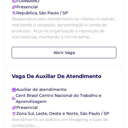
FORNIAMO
Presencial
República, São Paulo / SP
Responsável pelo atendimento ao cliente no balcão,
realizando a recepção, apresentação e venda de
produtos . Atua na organização e reposição de
mercadorias, mantendo a vitrine semp...
Abrir Vaga
Vaga De Auxiliar De Atendimento
Auxiliar de atendimento
Cent Brasil Centro Nacional do Trabalho e
Aprendizagem
Presencial
Zona Sul, Leste, Oeste e Norte, São Paulo / SP
Atendimento ao publico em shopping e lojas de
confecções......