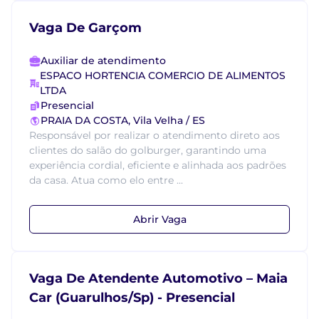
Vaga De Garçom
Auxiliar de atendimento
ESPACO HORTENCIA COMERCIO DE ALIMENTOS
LTDA
Presencial
PRAIA DA COSTA, Vila Velha / ES
Responsável por realizar o atendimento direto aos
clientes do salão do golburger, garantindo uma
experiência cordial, eficiente e alinhada aos padrões
da casa. Atua como elo entre ...
Abrir Vaga
Vaga De Atendente Automotivo – Maia
Car (Guarulhos/Sp) - Presencial