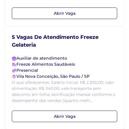
Abrir Vaga
5 Vagas De Atendimento Freeze
Gelateria
Auxiliar de atendimento
Freeze Alimentos Saudáveis
Presencial
Vila Nova Conceição, São Paulo / SP
O que oferecemos: Salário inicial: R$ 2.200,00; vale-
alimentação: R$ 340,00; vale-transporte sem
desconto em folha; bonificação mensal conforme o
desempenho das vendas (quanto melh...
Abrir Vaga