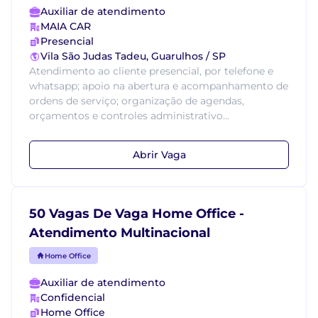
Auxiliar de atendimento
MAIA CAR
Presencial
Vila São Judas Tadeu, Guarulhos / SP
Atendimento ao cliente presencial, por telefone e
whatsapp; apoio na abertura e acompanhamento de
ordens de serviço; organização de agendas,
orçamentos e controles administrativo...
Abrir Vaga
50 Vagas De Vaga Home Office -
Atendimento Multinacional
Home Office
Auxiliar de atendimento
Confidencial
Home Office