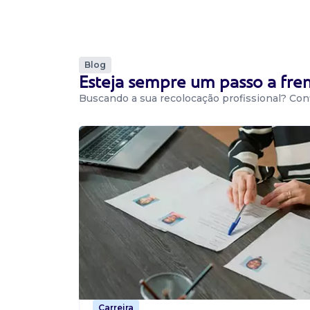
Centro, Curitiba / PR
Atribuições: Mapear, selecionar e se relaciona
influenciadores alinhados à marca planejar e 
campanhas de marketing de influência criar br
estratégicos...
Blog
Esteja sempre um passo a fr
Buscando a sua recolocação profissional? Conf
Vaga De Analista De Marketing
Analista de Marketing
Confidencial
Presencial
Gravataí / RS
Fazer estudo de mercado e de concorrência 
Auxiliar nas ações de branding da marca, visan
imagem da empresa. Criar estratégias para cada
Vaga De Analista De Marketing
Carreira