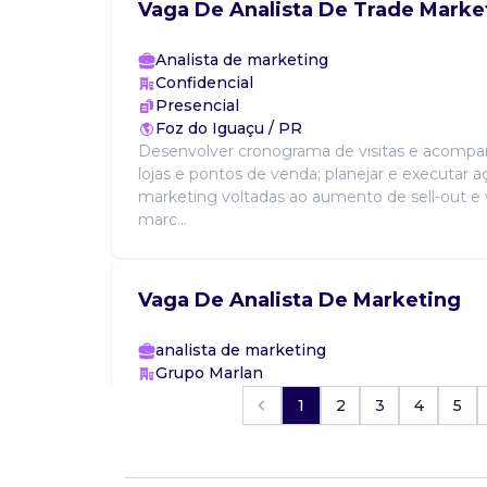
Vaga De Analista De Trade Marke
Analista de marketing
Confidencial
Presencial
Foz do Iguaçu / PR
Desenvolver cronograma de visitas e acomp
lojas e pontos de venda; planejar e executar a
marketing voltadas ao aumento de sell-out e v
marc...
Vaga De Analista De Marketing
analista de marketing
Grupo Marlan
Presencial
1
2
3
4
5
Guaramirim / SC
Oportunidade de emprego no grupo marlan 
Vagas disponíveis: Analista de marketing Expe