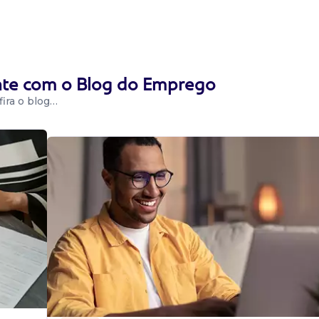
r com
executar
iefings claros e
ente com o Blog do Emprego
ira o blog…
(benchmarking).
do fortalecer a
 parte do funi...