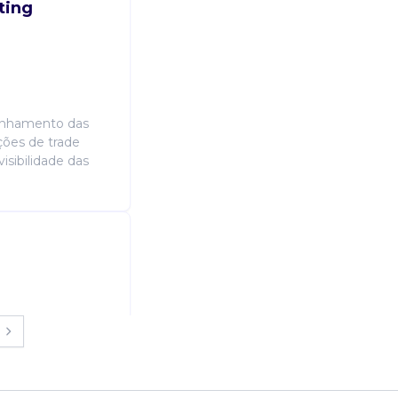
ting
anhamento das
ções de trade
isibilidade das
em guaramirim.
didor Costureira