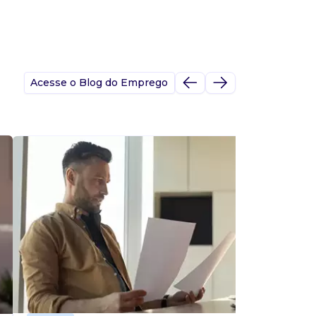
Acesse o Blog do Emprego
A
s
p