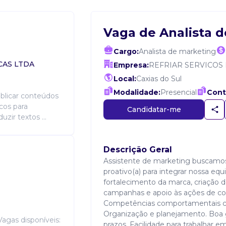
Vaga de Analista 
Cargo:
Analista de marketing
CAS LTDA
Empresa:
REFRIAR SERVICOS
Local:
Caxias do Sul
Modalidade:
Presencial
Cont
publicar conteúdos
icos para
Candidatar-me
zir textos ...
Descrição Geral
Assistente de marketing buscamos u
proativo(a) para integrar nossa eq
fortalecimento da marca, criação
campanhas e apoio às ações de co
Competências comportamentais cria
Organização e planejamento. Bo
agas disponíveis:
prazos. Facilidade para trabalhar 