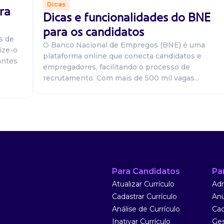
Dicas
ra
Dicas e funcionalidades do BNE
para os candidatos
s de
(benchmarking);
O Banco Nacional de Empregos (BNE) é uma
ize-o
Fortalecer a
plataforma online que conecta candidatos e
antes
s de trabalho de
empregadores, facilitando o processo de
recrutamento. Com mais de 500 mil vagas...
Para Candidatos
Pa
(benchmarking);
Atualizar Currículo
Adm
Fortalecer a
Cadastrar Currículo
Anu
s de trabalho de
Análise de Currículo
Cad
Inativar Currículo
Ges