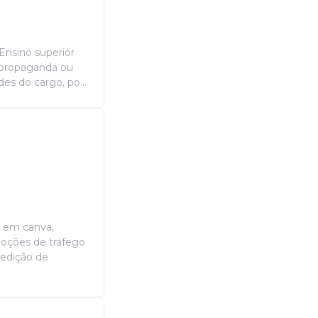
Atribuições
Principais responsabilidades planeja
sociais. Desenvolver materiais gráf
 Ensino superior
promocionais. Produzir textos para 
 propaganda ou
materiais impressos. Auxiliar no 
es do cargo, po...
marketing. Atualizar e monitorar 
indicadores de desempenho das cam
organização de eventos, ações pro
em conjunto com os demais setor
comunicação. Zelar pela identidad
Candidatar-me
o em canva,
noções de tráfego
 edição de