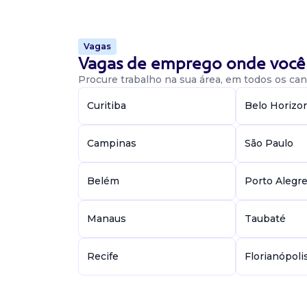
de mostruário Estágio administrativo Cozinhe
benefíci...
Vagas
Vagas de emprego onde você 
Vaga De Analista De Marketing
Procure trabalho na sua área, em todos os cant
Analista de marketing
Curitiba
Belo Horizo
Confidencial
Presencial
CIC, Curitiba / PR
Campinas
São Paulo
? Estruturar e executar o planejamento de ma
aos objetivos da diretoria. ? Criar e operacion
Belém
Porto Alegr
para redes sociais (instagram, linkedin e demais
Manaus
Taubaté
Vaga De Analista De Marketing De
Recife
Florianópoli
Analista de marketing
Confidencial
Presencial