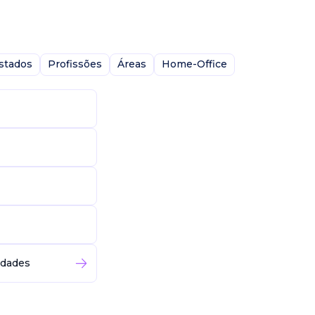
stados
Profissões
Áreas
Home-Office
idades