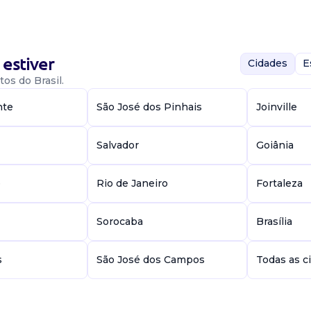
ira Nossos
estiver
Cidades
E
os do Brasil.
nte
São José dos Pinhais
Joinville
Salvador
Goiânia
rketing, alinhado
alizar conteúdo
e
Rio de Janeiro
Fortaleza
 canais...
Sorocaba
Brasília
 Influência
s
São José dos Campos
Todas as c