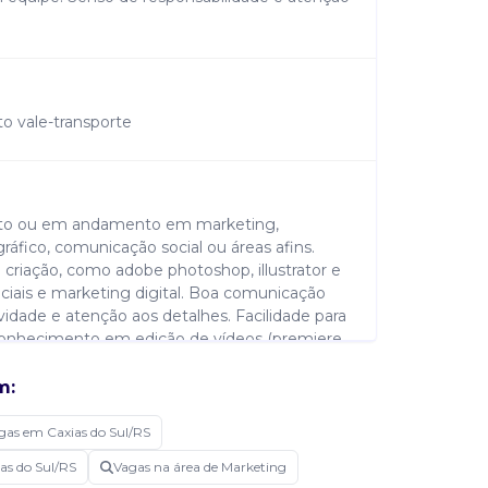
o vale-transporte
leto ou em andamento em marketing,
ráfico, comunicação social ou áreas afins.
riação, como adobe photoshop, illustrator e
iais e marketing digital. Boa comunicação
tividade e atenção aos detalhes. Facilidade para
 conhecimento em edição de vídeos (premiere,
áfego pago (meta ads e google ads).
onteúdo. Conhecimento em wordpress ou
m:
cia em ferramentas de automação de
gas em Caxias do Sul/RS
as do Sul/RS
Vagas na área de Marketing