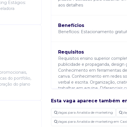
ing Estágios:
aos detalhes
Zeladora
Benefícios
Benefícios: Estacionamento gratuit
Requisitos
Requisitos ensino superior comp
publicidade e propaganda, design g
Conhecimento em ferramentas de c
promocionais,
canva. Conhecimento em redes soc
as do portfólio,
verbal e escrita. Organização, cria
oração do plano
trabalhar em equipe. Diferenciais
capcut ou similares). Noções de tr
Experiência com e produção de c
Esta vaga aparece também e
gerenciamento de sites. Experiên
marketing.
Vagas para Analista de marketing
Va
Vagas para Analista de marketing em Caxi