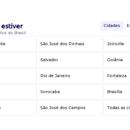
 manifestações
s à realidade de
s peri...
estiver
Cidades
E
os do Brasil.
 -
nte
São José dos Pinhais
Joinville
Salvador
Goiânia
e
Rio de Janeiro
Fortaleza
sindicais;
Sorocaba
Brasília
plicas e recursos a
a sind...
s
São José dos Campos
Todas as c