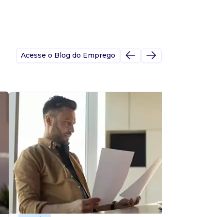
Acesse o Blog do Emprego
A
s
p