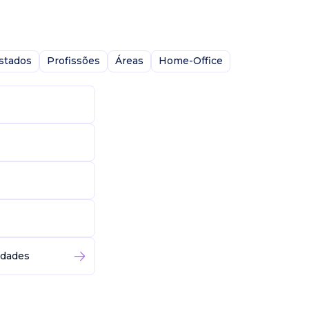
stados
Profissões
Áreas
Home-Office
idades