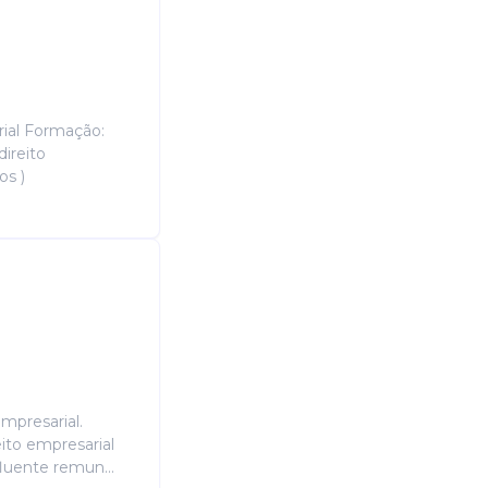
rial Formação:
direito
os )
mpresarial.
ito empresarial
fluente remun...