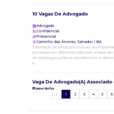
10 Vagas De Advogado
Advogado
Confidencial
Presencial
Caminho das Árvores, Salvador / BA
Elaboração de peças processuais; acompanh
processos em diferentes tribunais; análise de 
de estratégias jurídicas; atendimento a cliente
e...
Vaga De Advogado(A) Associado -
Bancário
1
2
3
4
5
6
Advogado
Confidencial
Presencial