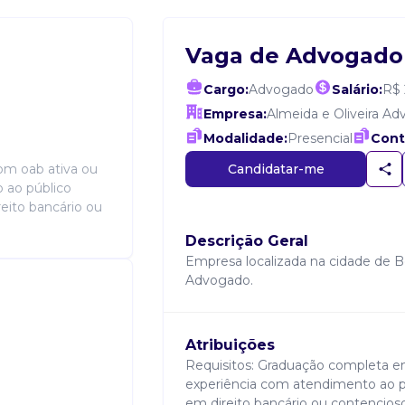
Vaga de Advogado
Cargo:
Advogado
Salário:
R$ 
Empresa:
Almeida e Oliveira A
Modalidade:
Presencial
Cont
Candidatar-me
om oab ativa ou
 ao público
reito bancário ou
Descrição Geral
Empresa localizada na cidade de B
Advogado.
Atribuições
Requisitos: Graduação completa e
experiência com atendimento ao pú
em direito bancário ou contencioso 