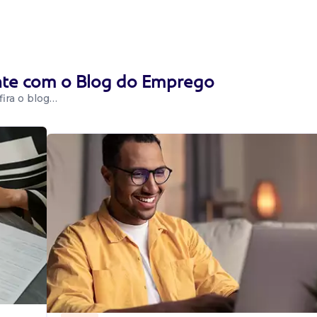
O HUMANO
boração de peças
ente com o Blog do Emprego
condução de
ira o blog…
tendimento e