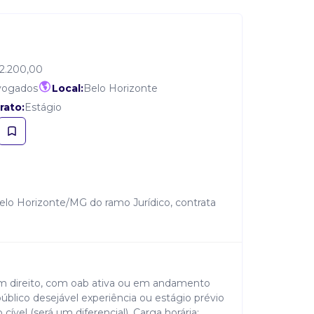
2.200,00
dvogados
Local:
Belo Horizonte
rato:
Estágio
elo Horizonte/MG do ramo Jurídico, contrata
m direito, com oab ativa ou em andamento
blico desejável experiência ou estágio prévio
cível (será um diferencial). Carga horária: