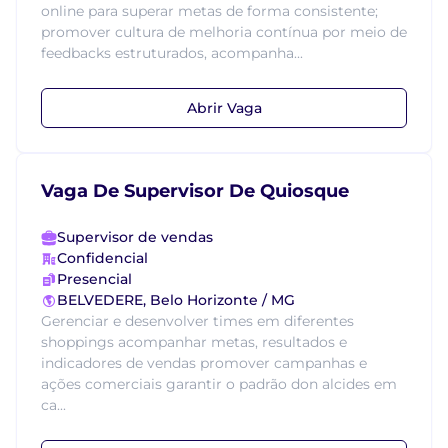
online para superar metas de forma consistente;
promover cultura de melhoria contínua por meio de
feedbacks estruturados, acompanha...
Abrir Vaga
Vaga De Supervisor De Quiosque
Supervisor de vendas
Confidencial
Presencial
BELVEDERE, Belo Horizonte / MG
Gerenciar e desenvolver times em diferentes
shoppings acompanhar metas, resultados e
indicadores de vendas promover campanhas e
ações comerciais garantir o padrão don alcides em
ca...