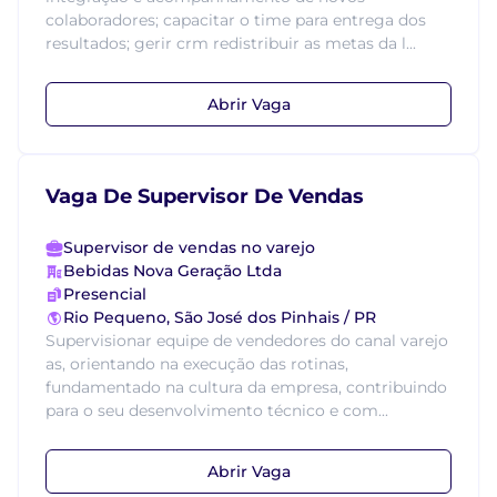
colaboradores; capacitar o time para entrega dos
resultados; gerir crm redistribuir as metas da l...
Abrir Vaga
Vaga De Supervisor De Vendas
Supervisor de vendas no varejo
Bebidas Nova Geração Ltda
Presencial
Rio Pequeno, São José dos Pinhais / PR
Supervisionar equipe de vendedores do canal varejo
as, orientando na execução das rotinas,
fundamentado na cultura da empresa, contribuindo
para o seu desenvolvimento técnico e com...
Abrir Vaga