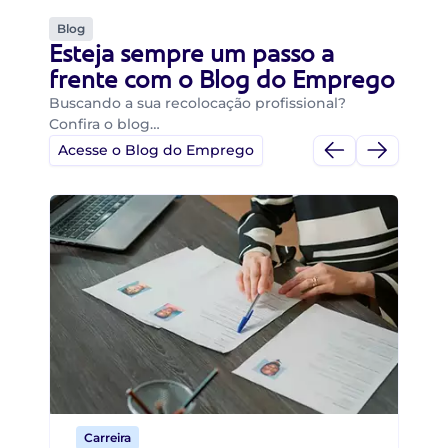
Blog
Esteja sempre um passo a
frente com o Blog do Emprego
Buscando a sua recolocação profissional?
Confira o blog…
Acesse o Blog do Emprego
Di
Di
B
O 
um
ca
o 
de 
Carreira