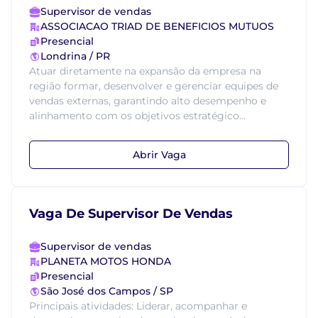
Supervisor de vendas
ASSOCIACAO TRIAD DE BENEFICIOS MUTUOS
Presencial
Londrina / PR
Atuar diretamente na expansão da empresa na
região formar, desenvolver e gerenciar equipes de
vendas externas, garantindo alto desempenho e
alinhamento com os objetivos estratégico...
Abrir Vaga
Vaga De Supervisor De Vendas
Supervisor de vendas
PLANETA MOTOS HONDA
Presencial
São José dos Campos / SP
Principais atividades: Liderar, acompanhar e