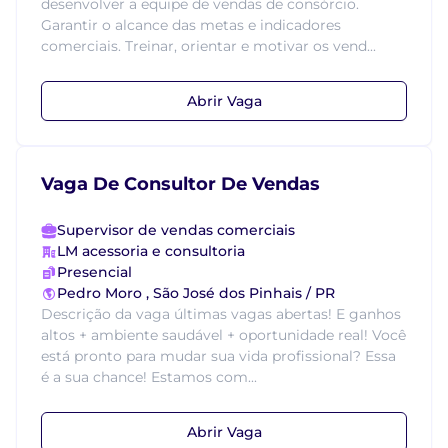
desenvolver a equipe de vendas de consórcio.
Garantir o alcance das metas e indicadores
comerciais. Treinar, orientar e motivar os vend...
Abrir Vaga
Vaga De Consultor De Vendas
Supervisor de vendas comerciais
LM acessoria e consultoria
Presencial
Pedro Moro , São José dos Pinhais / PR
Descrição da vaga últimas vagas abertas! E ganhos
altos + ambiente saudável + oportunidade real! Você
está pronto para mudar sua vida profissional? Essa
é a sua chance! Estamos com...
Abrir Vaga