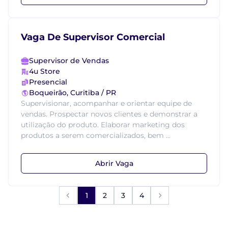
Vaga De Supervisor Comercial
Supervisor de Vendas
4u Store
Presencial
Boqueirão, Curitiba / PR
Supervisionar, acompanhar e orientar equipe de
vendas. Prospectar novos clientes e demonstrar a
utilização do produto. Elaborar marketing dos
produtos a serem comercializados, bem ...
Abrir Vaga
1
2
3
4