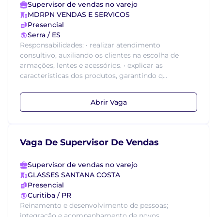
Supervisor de vendas no varejo
MDRPN VENDAS E SERVICOS
Presencial
Serra / ES
Responsabilidades: • realizar atendimento
consultivo, auxiliando os clientes na escolha de
armações, lentes e acessórios. • explicar as
características dos produtos, garantindo q...
Abrir Vaga
Vaga De Supervisor De Vendas
Supervisor de vendas no varejo
GLASSES SANTANA COSTA
Presencial
Curitiba / PR
Reinamento e desenvolvimento de pessoas;
integração e acompanhamento de novos