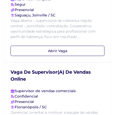
Segur
Presencial
Saguaçu, Joinville / SC
Vaga aberta – supervisora de cobrança região
central – joinville/sc contratação: Cooperativa
oportunidade estratégica para profissional com
perfil de liderança, foco em resultado ...
Abrir Vaga
Vaga De Supervisor(A) De Vendas
Online
Supervisor de vendas comerciais
Confidencial
Presencial
Florianópolis / SC
Gerenciar, orientar e motivar a equipe de vendas