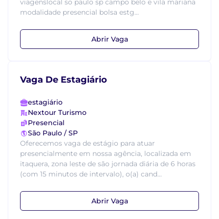
viagenslocal so paulo sp campo belo e vila mariana
modalidade presencial bolsa estg...
Abrir Vaga
Vaga De Estagiário
estagiário
Nextour Turismo
Presencial
São Paulo / SP
Oferecemos vaga de estágio para atuar
presencialmente em nossa agência, localizada em
itaquera, zona leste de são jornada diária de 6 horas
(com 15 minutos de intervalo), o(a) cand...
Abrir Vaga