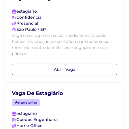
estagiário
Confidencial
Presencial
São Paulo / SP
Vaga de estágio em social media em são paulo.
Requisitos: criação de conteúdo para redes sociais,
monitoramento de métricas e engajamento de
público....
Abrir Vaga
Vaga De Estagiário
Home Office
estagiário
Guedes Engenharia
Home Office