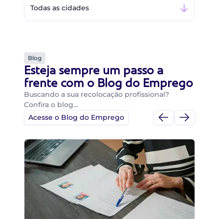
Todas as cidades
Blog
Esteja sempre um passo a
frente com o Blog do Emprego
Buscando a sua recolocação profissional?
Confira o blog…
Acesse o Blog do Emprego
Di
Di
B
O 
um
ca