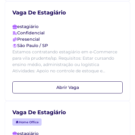
Vaga De Estagiário
estagiário
Confidencial
Presencial
São Paulo / SP
Estamos contratando estagiário em e-Commerce
para vila prudente/sp. Requisitos: Estar cursando
ensino médio, administração ou logística
Atividades: Apoio no controle de estoque e...
Abrir Vaga
Vaga De Estagiário
Home Office
estagiário