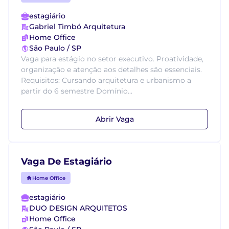
estagiário
Gabriel Timbó Arquitetura
Home Office
São Paulo / SP
Vaga para estágio no setor executivo. Proatividade,
organização e atenção aos detalhes são essenciais.
Requisitos: Cursando arquitetura e urbanismo a
partir do 6 semestre Domínio...
Abrir Vaga
Vaga De Estagiário
Home Office
estagiário
DUO DESIGN ARQUITETOS
Home Office