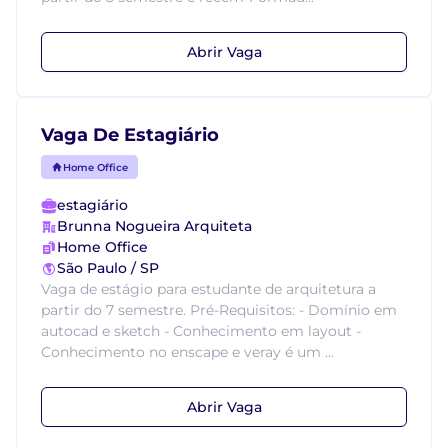
Abrir Vaga
Vaga De Estagiário
Home Office
estagiário
Brunna Nogueira Arquiteta
Home Office
São Paulo / SP
Vaga de estágio para estudante de arquitetura a
partir do 7 semestre. Pré-Requisitos: - Domínio em
autocad e sketch - Conhecimento em layout -
Conhecimento no enscape e veray é um ...
Abrir Vaga