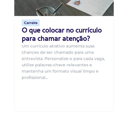
o 
de 
Carreira
O que colocar no currículo
para chamar atenção?
Um currículo atrativo aumenta suas
chances de ser chamado para uma
entrevista. Personalize-o para cada vaga,
utilize palavras-chave relevantes e
mantenha um formato visual limpo e
profissional...