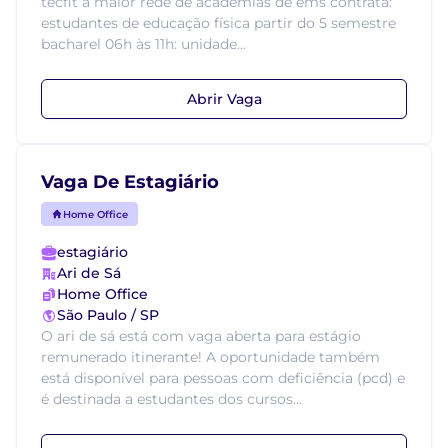
tecfit a maior rede de academias de ems contrata:
estudantes de educação física partir do 5 semestre
bacharel 06h às 11h: unidade...
Abrir Vaga
Vaga De Estagiário
Home Office
estagiário
Ari de Sá
Home Office
São Paulo / SP
O ari de sá está com vaga aberta para estágio
remunerado itinerante! A oportunidade também
está disponível para pessoas com deficiência (pcd) e
é destinada a estudantes dos cursos...