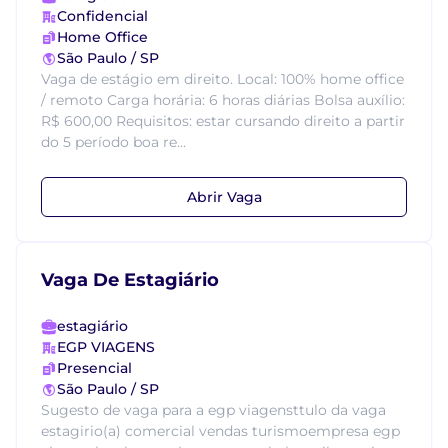
Confidencial
Home Office
São Paulo / SP
Vaga de estágio em direito. Local: 100% home office
/ remoto Carga horária: 6 horas diárias Bolsa auxílio:
R$ 600,00 Requisitos: estar cursando direito a partir
do 5 período boa re...
Abrir Vaga
Vaga De Estagiário
estagiário
EGP VIAGENS
Presencial
São Paulo / SP
Sugesto de vaga para a egp viagensttulo da vaga
estagirio(a) comercial vendas turismoempresa egp