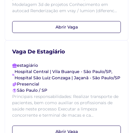
Modelagem 3d de projetos Conhecimento em
autocad Renderização em vray / lumion (diferenc...
Abrir Vaga
Vaga De Estagiário
estagiário
Hospital Central | Vila Buarque - São Paulo/SP,
Hospital São Luiz Gonzaga | Jaçanã - São Paulo/SP
Presencial
São Paulo / SP
Principais responsabilidades: Realizar transporte de
pacientes, bem como auxiliar os profissionais de
saúde neste processo Executar a limpeza
concorrente e terminal de macas e ca...
Abrir Vaga