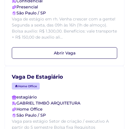
Confidencial
Presencial
São Paulo / SP
Vaga de estágio em rh. Venha crescer com a gente!
Segunda a sexta, das 09h às 16h (1h de almoço).
Bolsa auxílio: R$ 1.300,00. Benefícios: vale transporte
+ R$ 150,00 de auxílio ali...
Abrir Vaga
Vaga De Estagiário
Home Office
estagiário
GABRIEL TIMBÓ ARQUITETURA
Home Office
São Paulo / SP
Vaga para estágio Setor de criação / executivo A
partir do 5 semestre Bolsa fixa Requisitos