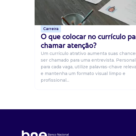
Carreira
O que colocar no currículo pa
chamar atenção?
Um currículo atrativo aumenta suas chance
ser chamado para uma entrevista. Personal
para cada vaga, utilize palavras-chave relev
e mantenha um formato visual limpo e
profissional...