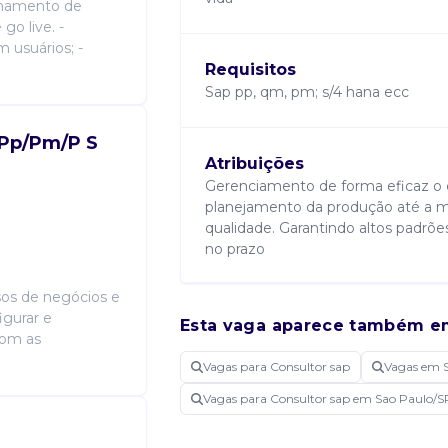
inamento de
go live. -
 usuários; -
Requisitos
Sap pp, qm, pm; s/4 hana ecc
 Pp/Pm/P S
Atribuições
Gerenciamento de forma eficaz o c
planejamento da produção até a m
qualidade. Garantindo altos padrõe
no prazo
sos de negócios e
igurar e
Candidatar-me
Esta vaga aparece também e
com as
Vagas para Consultor sap
Vagas em 
Vagas para Consultor sap em Sao Paulo/S