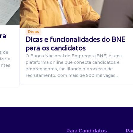
Dicas
ra
Dicas e funcionalidades do BNE
para os candidatos
s de
O Banco Nacional de Empregos (BNE) é uma
ize-o
plataforma online que conecta candidatos e
antes
empregadores, facilitando o processo de
recrutamento. Com mais de 500 mil vagas...
Para Candidatos
Pa