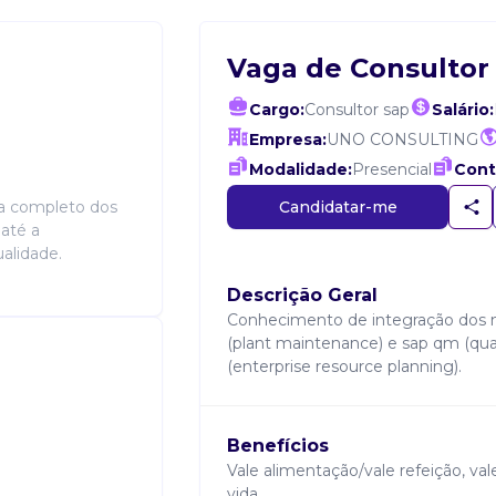
Vaga de Consultor
Cargo:
Consultor sap
Salário:
Empresa:
UNO CONSULTING
Modalidade:
Presencial
Cont
Candidatar-me
da completo dos
até a
alidade.
Descrição Geral
Conhecimento de integração dos m
(plant maintenance) e sap qm (q
(enterprise resource planning).
Benefícios
Vale alimentação/vale refeição, val
vida