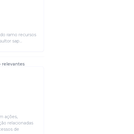
 do ramo recursos
ltor sap...
 relevantes
em ações,
ção relacionadas
cessos de