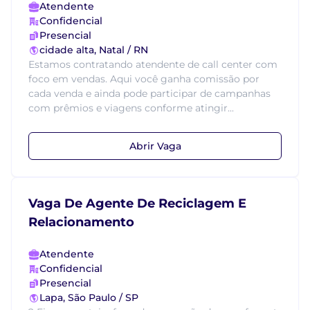
Atendente
Confidencial
Presencial
cidade alta, Natal / RN
Estamos contratando atendente de call center com
foco em vendas. Aqui você ganha comissão por
cada venda e ainda pode participar de campanhas
com prêmios e viagens conforme atingir...
Abrir Vaga
Vaga De Agente De Reciclagem E
Relacionamento
Atendente
Confidencial
Presencial
Lapa, São Paulo / SP