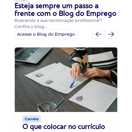
Esteja sempre um passo a
frente com o Blog do Emprego
Buscando a sua recolocação profissional?
Confira o blog…
Acesse o Blog do Emprego
Di
Di
B
O 
um
ca
o 
de 
Carreira
O que colocar no currículo