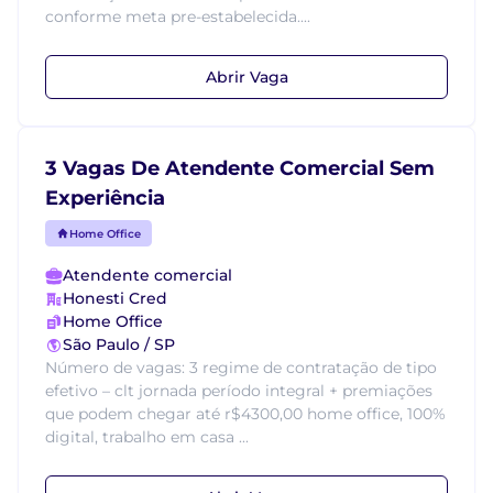
conforme meta pre-estabelecida....
Abrir Vaga
3 Vagas De Atendente Comercial Sem
Experiência
Home Office
Atendente comercial
Honesti Cred
Home Office
São Paulo / SP
Número de vagas: 3 regime de contratação de tipo
efetivo – clt jornada período integral + premiações
que podem chegar até r$4300,00 home office, 100%
digital, trabalho em casa ...