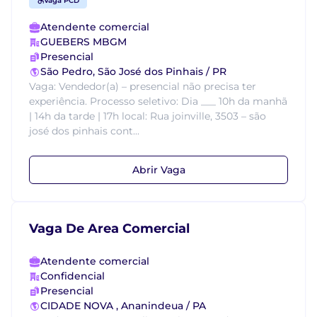
Vaga PCD
Atendente comercial
GUEBERS MBGM
Presencial
São Pedro, São José dos Pinhais / PR
Vaga: Vendedor(a) – presencial não precisa ter
experiência. Processo seletivo: Dia ___ 10h da manhã
| 14h da tarde | 17h local: Rua joinville, 3503 – são
josé dos pinhais cont...
Abrir Vaga
Vaga De Area Comercial
Atendente comercial
Confidencial
Presencial
CIDADE NOVA , Ananindeua / PA