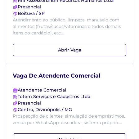
Rhf Assessoria Em Recursos Humanos Ltda
Presencial
Boituva / SP
Atendimento ao público, limpeza, manuseio com
alimentos (frutas/sucos/vitaminas e todos demais
itens do cardápio), etc....
Abrir Vaga
Vaga De Atendente Comercial
Atendente Comercial
Totem Serviços e Cadastros Ltda
Presencial
Centro, Divinópolis / MG
Prospecção de clientes, simulação de empréstimos,
venda por WhatsApp, discadora, sistema próprio....