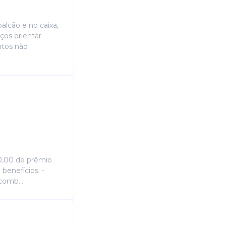
alcão e no caixa,
ços orientar
ntos não
550,00 de prêmio
benefícios: -
comb...