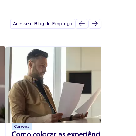
Acesse o Blog do Emprego
A
s
p
Carreira
p
Como colocar as experiências