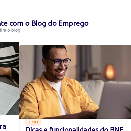
ente com o Blog do Emprego
ira o blog…
imento ao cliente
es matemáticas;
Dicas
ra
Dicas e funcionalidades do BNE