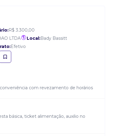
rio:
R$ 3.300,00
DAO LTDA
Local:
Bady Bassitt
rato:
Efetivo
e conveniência com revezamento de horários
sta básica, ticket alimentação, auxilio no