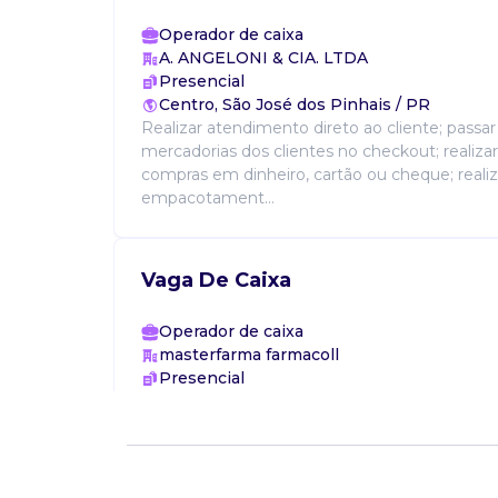
Operador de caixa
A. ANGELONI & CIA. LTDA
Presencial
Centro, São José dos Pinhais / PR
Realizar atendimento direto ao cliente; passar
mercadorias dos clientes no checkout; realiza
compras em dinheiro, cartão ou cheque; realiz
empacotament...
Vaga De Caixa
Operador de caixa
masterfarma farmacoll
Presencial
Weissopolis, Pinhais / PR
Registrar corretamente as mercadorias no sis
conferir preços, descontos e promoções no at
receber pagamentos em dinheiro, cartões e ou