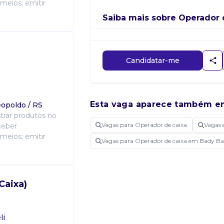
meios; emitir
Saiba mais sobre Operador 
Candidatar-me
Esta vaga aparece também e
eopoldo / RS
strar produtos no
Vagas para Operador de caixa
Vagas 
ceber
meios; emitir
Vagas para Operador de caixa em Bady Ba
Caixa)
li