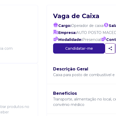
Vaga de Caixa
Cargo:
Operador de caixa
Salá
Empresa:
AUTO POSTO MACE
Modalidade:
Presencial
Cont
Candidatar-me
cia com
Descrição Geral
Caixa para posto de combustível 
Benefícios
Transporte, alimentação no local, ce
convênio médico
strar produtos no
ceber