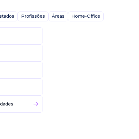
stados
Profissões
Áreas
Home-Office
idades