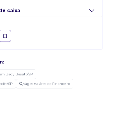
de caixa
m:
em Bady Bassitt/SP
ssitt/SP
Vagas na área de Financeiro