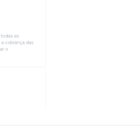
 todas as
r a cobrança das
ar o
tema de vendas. •
o da compra. •
tras formas de ...