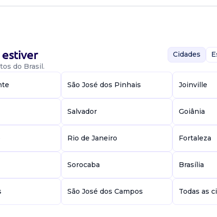
pção ou
tório Médico
estiver
Cidades
E
os do Brasil.
nte
São José dos Pinhais
Joinville
r
Salvador
Goiânia
onfirmações e
dos profissionais
e
Rio de Janeiro
Fortaleza
Sorocaba
Brasília
tório Médico
s
São José dos Campos
Todas as c