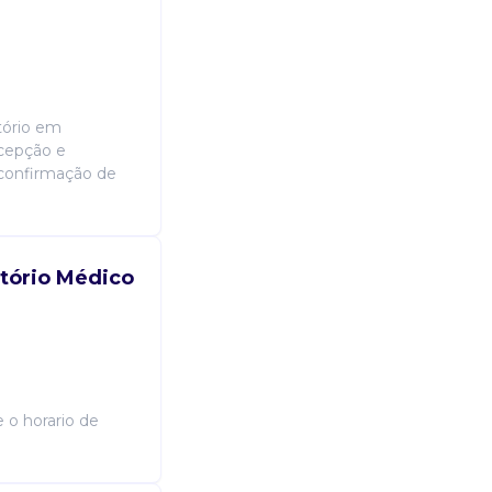
ltório em
ecepção e
confirmação de
tório Médico
e o horario de