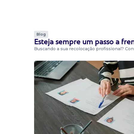
Presencial
Rio de Janeiro / RJ
Auxiliar administrativo/ recepção: Atividades:
paciente, cadastro no sistema, check in dos p
elaboração de orçamentos de exames no sist
agendamento de ...
Blog
Esteja sempre um passo a fr
Buscando a sua recolocação profissional? Conf
Vaga De Recepcionista De Consul
Recepcionista de consultório médico
Confidencial
Presencial
Rio de Janeiro / RJ
Clinica de dermatologia e estética cargo: Rec
consultório médico ou dentário contratação: C
da agenda da clínica: Agendar e reagendar con
Vaga De Recepcionista De Consul