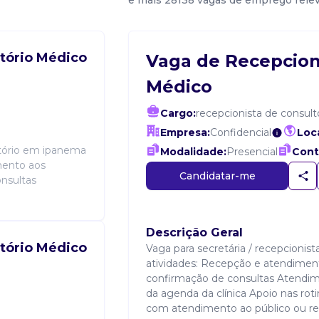
e mais 28138 vagas de emprego rele
tório Médico
Vaga de Recepcion
Médico
Cargo:
recepcionista de consul
Empresa:
Confidencial
Loca
ltório em ipanema
Modalidade:
Presencial
Cont
imento aos
Candidatar-me
nsultas
Descrição Geral
tório Médico
Vaga para secretária / recepcionist
atividades: Recepção e atendime
confirmação de consultas Atendim
da agenda da clínica Apoio nas roti
com atendimento ao público ou r