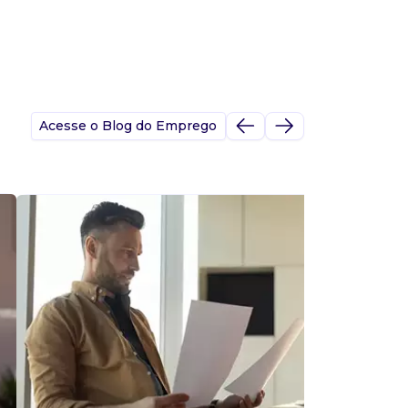
Acesse o Blog do Emprego
A
s