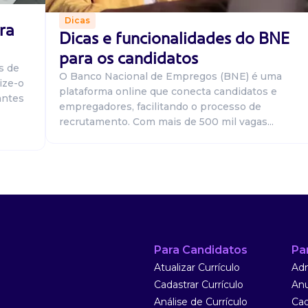
Dicas
ra
Dicas e funcionalidades do BNE
para os candidatos
s de
ivo(a),
O Banco Nacional de Empregos (BNE) é uma
ize-o
uar na área de
plataforma online que conecta candidatos e
antes
dermatológicos.
empregadores, facilitando o processo de
recrutamento. Com mais de 500 mil vagas...
tório Médico
Para Candidatos
Pa
, localizado na
Atualizar Currículo
Adm
Cadastrar Currículo
Anu
Análise de Currículo
Cad