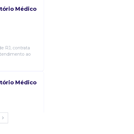
tório Médico
de RJ, contrata
atendimento ao
tório Médico
rofissional
to será destaque