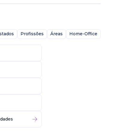
stados
Profissões
Áreas
Home-Office
idades