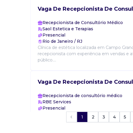
Vaga De Recepcionista De Consul
Recepcionista de Consultório Médico
Saol Estetica e Terapias
Presencial
Rio de Janeiro / RJ
Clínica de estética localizada em Campo Gran
recepcionista com experiência em vendas e 
público....
Vaga De Recepcionista De Consul
Recepcionista de consultório médico
RBE Services
Presencial
Rio de Janeiro / RJ
1
2
3
4
5
Secretária para atuar em consultório médico, p
organizada, e com experiência em atendimen