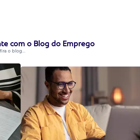
 Atendimento ao
acientes,
ema,
ente com o Blog do Emprego
ira o blog…
tório Médico
epcionista de
lt administração
sultas da med...
tório Médico