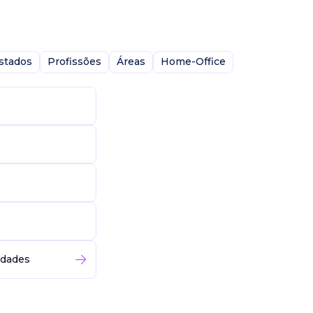
stados
Profissões
Áreas
Home-Office
idades