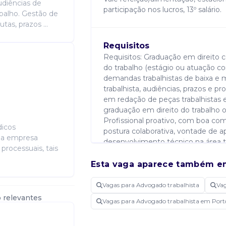
udiências de
participação nos lucros, 13º salário.
abalho. Gestão de
as, prazos ...
Requisitos
Requisitos: Graduação em direito c
do trabalho (estágio ou atuação c
demandas trabalhistas de baixa e
trabalhista, audiências, prazos e p
em redação de peças trabalhistas e 
graduação em direito do trabalho o
Profissional proativo, com boa com
dicos
postura colaborativa, vontade de 
r a empresa
desenvolvimento técnico na área tr
 processuais, tais
Esta vaga aparece também e
Atribuições
Vagas para Advogado trabalhista
Vag
Principais atividades: Elaboração de
 relevantes
recursos, manifestações e relatór
Vagas para Advogado trabalhista em Port
realização de audiências; análise 
processuais; controle de prazos e p