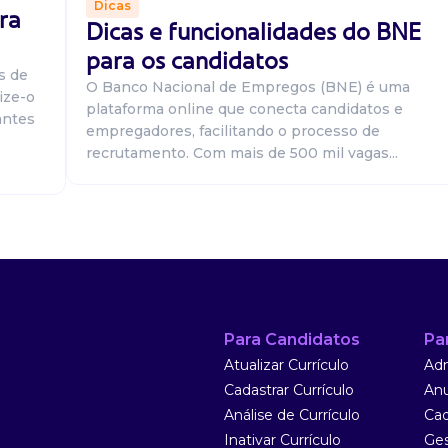
Dicas
ra
Dicas e funcionalidades do BNE
para os candidatos
s de
O Banco Nacional de Empregos (BNE) é uma
ize-o
plataforma online que conecta candidatos e
antes
empregadores, facilitando o processo de
recrutamento. Com mais de 500 mil vagas...
 experiência no
ndo pela
litando negócios,
Para Candidatos
Pa
Atualizar Currículo
Adm
Cadastrar Currículo
Anu
Análise de Currículo
Cad
Inativar Currículo
Ges