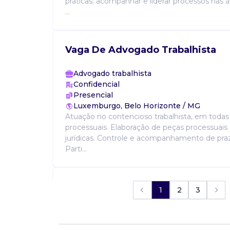
práticas; acompanhar e liderar processos nas ár
...
Vaga De Advogado Trabalhista
Advogado trabalhista
Confidencial
Presencial
Luxemburgo, Belo Horizonte / MG
Atuação no contencioso trabalhista, em todas 
processuais. Elaboração de peças processuais
jurídicas. Controle e acompanhamento de praz
Parti...
Vaga De Advogado(A) Trabalhista
1
2
3
Advogado trabalhista
IH CONSULTORIA E DESENVOLVIMENT