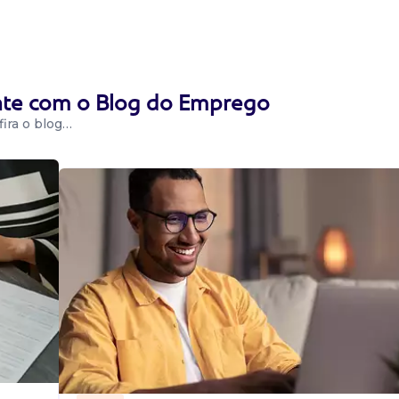
ente com o Blog do Emprego
testações e
ira o blog…
rocessos
 e acordos
| Presencial
cio R. Monteiro,
9bf7d...