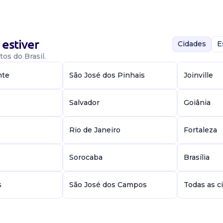
s (reclamante
s (iniciais,
estiver
; acompanhamento
Cidades
E
os do Brasil.
nte
São José dos Pinhais
Joinville
Salvador
Goiânia
e
Rio de Janeiro
Fortaleza
testações e
Sorocaba
Brasília
rocessos
 e acordos
s
São José dos Campos
Todas as c