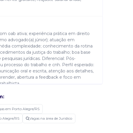
om oab ativa; experiência prática em direito
omo advogado(a) júnior); atuação em
 média complexidade; conhecimento da rotina
rocedimentos da justiça do trabalho; boa base
pesquisas jurídicas. Diferencial: Pós-
u processo do trabalho e cnh. Perfil esperado:
unicação oral e escrita, atenção aos detalhes,
aprender, abertura a feedback e foco em
abalhista.
m:
as em Porto Alegre/RS
 peças processuais (iniciais, contestações,
ios); acompanhamento integral de processos;
o Alegre/RS
Vagas na área de Juridico
de documentos e definição de estratégias
ublicações; elaboração e revisão de