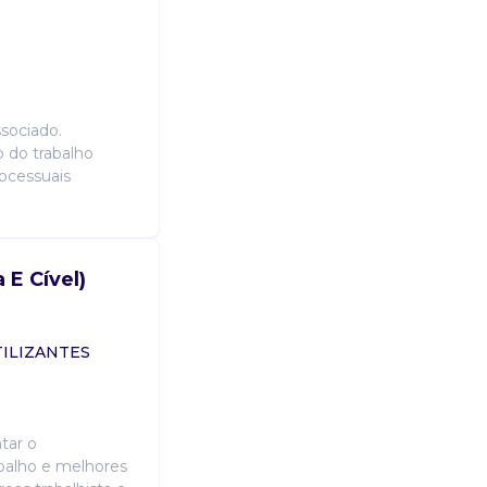
documentos e pareceres jurídicos; 
clientes.
Candidatar-me
sociado.
o do trabalho
rocessuais
 E Cível)
ILIZANTES
tar o
abalho e melhores