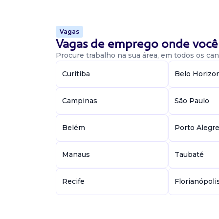
Presencial
Meireles, Fortaleza / CE
Atividades: Atuação em processos trabalhista
Vagas
e/ou reclamada); elaboração de peças processuai
Vagas de emprego onde você 
defesas, recursos, manifestações em geral)
de ...
Procure trabalho na sua área, em todos os cant
Curitiba
Belo Horizo
Vaga De Advogado
Campinas
São Paulo
Advogado trabalhista
Confidencial
Belém
Porto Alegr
Presencial
República, São Paulo / SP
Elaboração de peças processuais (iniciais, con
Manaus
Taubaté
recursos); acompanhamento estratégico de p
trabalhistas; elaboração e análise de contratos
Recife
Florianópoli
trabalhista...