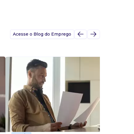
Acesse o Blog do Emprego
A
s
p