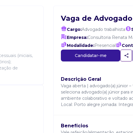
Vaga de Advogado(
Cargo:
Advogado trabalhista
Empresa:
Consultoria Renata M
Modalidade:
Presencial
Cont
Candidatar-me
ssuais (iniciais,
rios);
ização de
Descrição Geral
Vaga aberta | advogado(a) júnior –
seleciona advogado(a) júnior para i
ambiente colaborativo e voltado ao
Local: Porto alegre jornada: Integr
Benefícios
Vale refeição/alimentação, estacion