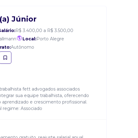
a) Júnior
Salário:
R$ 3.400,00 a R$ 3.500,00
allmann
Local:
Porto Alegre
rato:
Autônomo
 trabalhista fett advogados associados
ntegrar sua equipe trabalhista, oferecendo
 aprendizado e crescimento profissional.
al regime: Associado
amento gratuito, reajuste salarial anual,