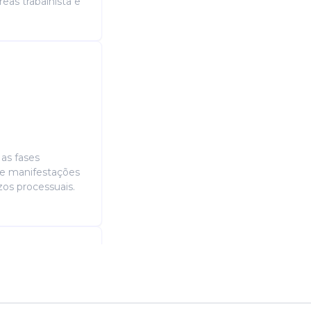
eas trabalhista e
as fases
 e manifestações
os processuais.
O HUMANO