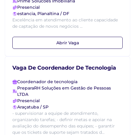
Prime Solucões Imobiliária
Presencial
estancia, Planaltina / DF
Excelência em atendimento ao cliente capacidade
de captação de novos negócios ...
Abrir Vaga
Vaga De Coordenador De Tecnologia
Coordenador de tecnologia
PreparaRH Soluções em Gestão de Pessoas
LTDA
Presencial
Araçatuba / SP
- supervisionar a equipe de atendimento,
organizando tarefas; - definir metas e apoiar na
avaliação do desempenho das equipes; - garantir
que os tickets de suporte sejam tratados d...