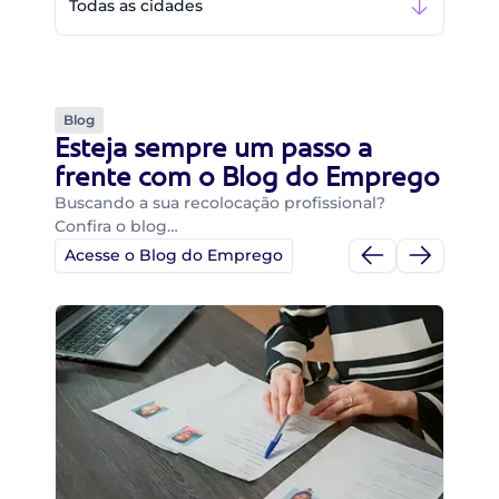
Todas as cidades
Blog
Esteja sempre um passo a
frente com o Blog do Emprego
Buscando a sua recolocação profissional?
Confira o blog…
Acesse o Blog do Emprego
Di
Di
B
O 
um
ca
o 