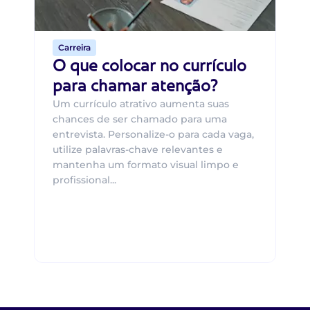
de 
Carreira
O que colocar no currículo
para chamar atenção?
Um currículo atrativo aumenta suas
chances de ser chamado para uma
entrevista. Personalize-o para cada vaga,
utilize palavras-chave relevantes e
mantenha um formato visual limpo e
profissional...