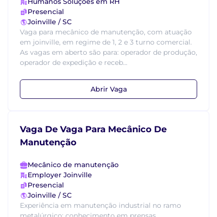
Humanos Soluções em RH
Presencial
Joinville / SC
Vaga para mecânico de manutenção, com atuação
em joinville, em regime de 1, 2 e 3 turno comercial.
As vagas em aberto são para: operador de produção,
operador de expedição e receb...
Abrir Vaga
Vaga De Vaga Para Mecânico De
Manutenção
Mecânico de manutenção
Employer Joinville
Presencial
Joinville / SC
Experiência em manutenção industrial no ramo
metalúrgico; conhecimento em prensas,