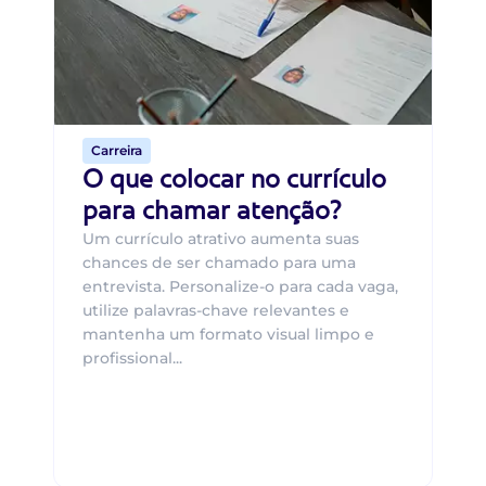
O 
um
ca
o 
de 
Carreira
O que colocar no currículo
para chamar atenção?
Um currículo atrativo aumenta suas
chances de ser chamado para uma
entrevista. Personalize-o para cada vaga,
utilize palavras-chave relevantes e
mantenha um formato visual limpo e
profissional...