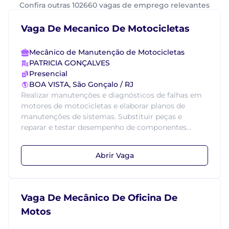
Confira outras 102660 vagas de emprego relevantes
Vaga De Mecanico De Motocicletas
Mecânico de Manutenção de Motocicletas
PATRICIA GONÇALVES
Presencial
BOA VISTA, São Gonçalo / RJ
Realizar manutenções e diagnósticos de falhas em
motores de motocicletas e elaborar planos de
manutenções de sistemas. Substituir peças e
reparar e testar desempenho de componentes...
Abrir Vaga
Vaga De Mecânico De Oficina De
Motos