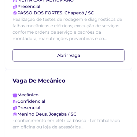
METTA CAPITAL HUMANO
Presencial
PASSO DOS FORTES, Chapecó / SC
Realização de testes de rodagem e diagnósticos de
falhas mecânicas e elétricas; execução de serviços
conforme ordens de serviço e padrões da
montadora; manutenções preventivas e co...
Abrir Vaga
Vaga De Mecânico
Mecânico
Confidencial
Presencial
Menino Deus, Joaçaba / SC
• conhecimento em elétrica básica • ter trabalhado
em oficina ou loja de acessórios...