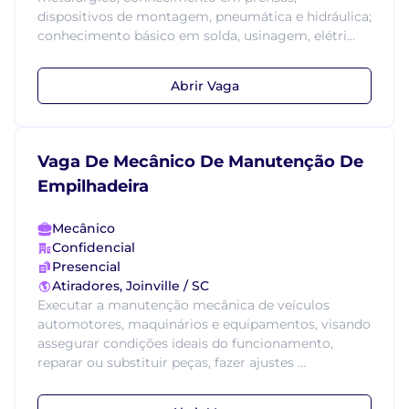
dispositivos de montagem, pneumática e hidráulica;
conhecimento básico em solda, usinagem, elétri...
Abrir Vaga
Vaga De Mecânico De Manutenção De
Empilhadeira
Mecânico
Confidencial
Presencial
Atiradores, Joinville / SC
Executar a manutenção mecânica de veículos
automotores, maquinários e equipamentos, visando
assegurar condições ideais do funcionamento,
reparar ou substituir peças, fazer ajustes ...