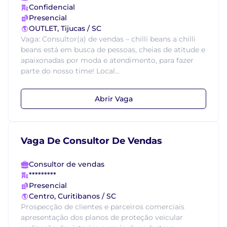
Confidencial
Presencial
OUTLET, Tijucas / SC
Vaga: Consultor(a) de vendas – chilli beans a chilli
beans está em busca de pessoas, cheias de atitude e
apaixonadas por moda e atendimento, para fazer
parte do nosso time! Local...
Abrir Vaga
Vaga De Consultor De Vendas
Consultor de vendas
*********
Presencial
Centro, Curitibanos / SC
Prospecção de clientes e parceiros comerciais
apresentação dos planos de proteção veicular