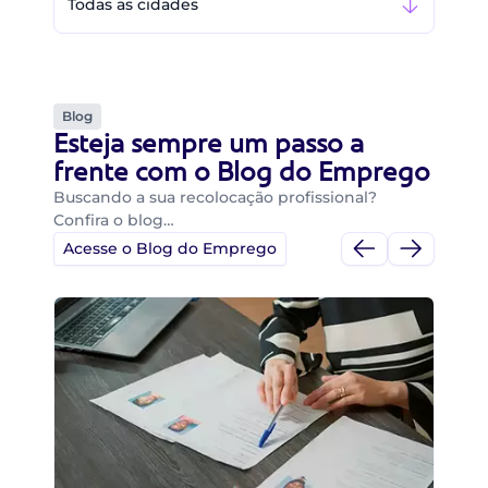
Todas as cidades
Blog
Esteja sempre um passo a
frente com o Blog do Emprego
Buscando a sua recolocação profissional?
Confira o blog…
Acesse o Blog do Emprego
Di
Di
B
O 
um
ca
o 