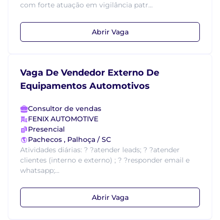
com forte atuação em vigilância patr...
Abrir Vaga
Vaga De Vendedor Externo De
Equipamentos Automotivos
Consultor de vendas
FENIX AUTOMOTIVE
Presencial
Pachecos , Palhoça / SC
Atividades diárias: ? ?atender leads; ? ?atender
clientes (interno e externo) ; ? ?responder email e
whatsapp;...
Abrir Vaga