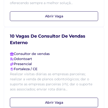
oferecendo sempre a melhor soluçã...
Abrir Vaga
10 Vagas De Consultor De Vendas
Externo
Consultor de vendas
Odontoart
Presencial
Fortaleza / CE
Realizar visitas diárias as empresas parceiras;
realizar a venda de planos odontológicos; dar o
suporte as empresas parceiras (rh); dar o suporte
aos associados; enviar rota diária...
Abrir Vaga