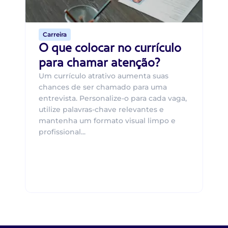
de 
Carreira
O que colocar no currículo
para chamar atenção?
Um currículo atrativo aumenta suas
chances de ser chamado para uma
entrevista. Personalize-o para cada vaga,
utilize palavras-chave relevantes e
mantenha um formato visual limpo e
profissional...