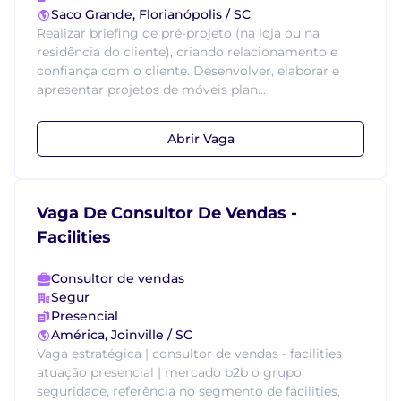
Saco Grande, Florianópolis / SC
Realizar briefing de pré-projeto (na loja ou na
residência do cliente), criando relacionamento e
confiança com o cliente. Desenvolver, elaborar e
apresentar projetos de móveis plan...
Abrir Vaga
Vaga De Consultor De Vendas -
Facilities
Consultor de vendas
Segur
Presencial
América, Joinville / SC
Vaga estratégica | consultor de vendas - facilities
atuação presencial | mercado b2b o grupo
seguridade, referência no segmento de facilities,