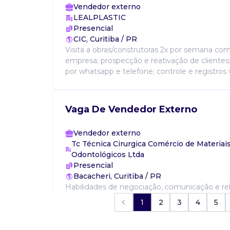
Vendedor externo
LEALPLASTIC
Presencial
CIC, Curitiba / PR
Visita a obras/construtoras 2x por semana com
empresa; prospecção e reativação de cliente
por whatsapp e telefone; controle e registros vi
Vaga De Vendedor Externo
Vendedor externo
Tc Técnica Cirurgica Comércio de Materiai
Odontológicos Ltda
Presencial
Bacacheri, Curitiba / PR
Habilidades de negociação, comunicação e r
com clientes; organização e capacidade de li
1
2
3
4
5
demandas; prospecção de novos clientes; org
agenda diariament...