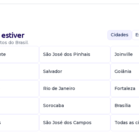
aurantes)
estiver
Cidades
E
TAO DE
os do Brasil.
nte
São José dos Pinhais
Joinville
al, Boa Vista,
uritiba / PR
ernos •
Salvador
Goiânia
ento de vendas •
es ...
e
Rio de Janeiro
Fortaleza
Sorocaba
Brasília
s
São José dos Campos
Todas as c