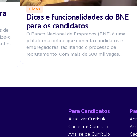
Dicas
ra
Dicas e funcionalidades do BNE
para os candidatos
ios com visita
s de
ricos e mecânicos
O Banco Nacional de Empregos (BNE) é uma
ize-o
vo com os c...
plataforma online que conecta candidatos e
antes
empregadores, facilitando o processo de
recrutamento. Com mais de 500 mil vagas...
jo
TAO DE
Para Candidatos
Pa
o, que saibam
Atualizar Currículo
Adm
g voltadas para o
Cadastrar Currículo
Anu
Análise de Currículo
Cad