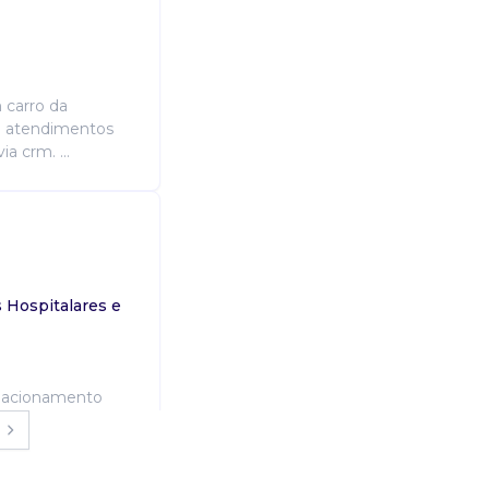
 carro da
s; atendimentos
a crm. ...
s Hospitalares e
elacionamento
dar com
anização de