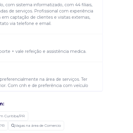
, com sistema informatizado, com 44 filiais,
as de serviços. Profissional com experiência
 em captação de clientes e visitas externas,
ato via telefone e email.
sporte + vale refeição e assistência medica.
 preferencialmente na área de serviços. Ter
ior. Com cnh e de preferência com veículo
m:
em Curitiba/PR
namente, 100% presencial. Vai angariar
/PR
one, emails e reuniões online. Fazer visitas
Vagas na área de Comercio
 sexta.