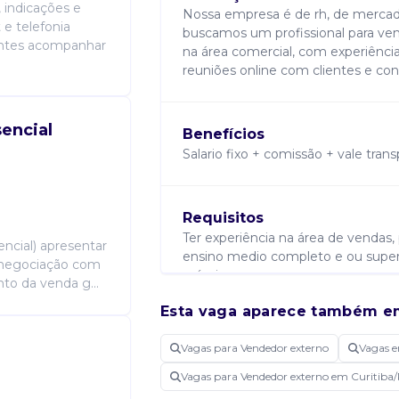
, indicações e
Nossa empresa é de rh, de mercado
 e telefonia
buscamos um profissional para vend
entes acompanhar
na área comercial, com experiência
reuniões online com clientes e cont
encial
Benefícios
Salario fixo + comissão + vale tran
Requisitos
Ter experiência na área de vendas,
encial) apresentar
ensino medio completo e ou super
 negociação com
próprio.
to da venda g...
Esta vaga aparece também e
Atribuições
Vagas para Vendedor externo
Vagas 
Vai trabalhar internamente e exter
Vagas para Vendedor externo em Curitiba
clientes, contatar clientes via telef
presenciais. Trabalho de segunda a