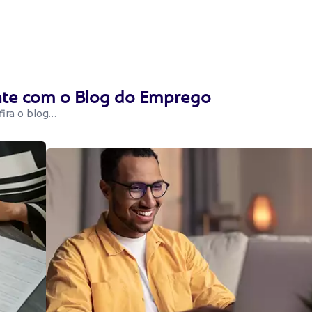
 em uma
 clientes. •
ente com o Blog do Emprego
ira o blog…
o/rua; • realizar
os; • auxiliar os
suas nece...