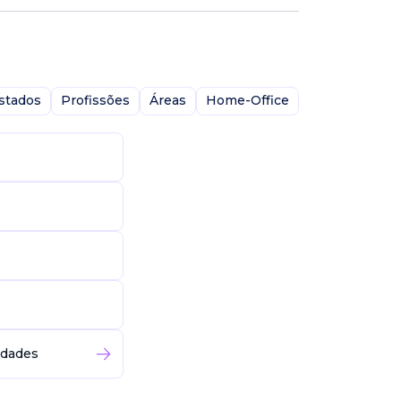
stados
Profissões
Áreas
Home-Office
idades