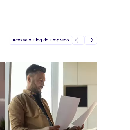
Acesse o Blog do Emprego
A
s