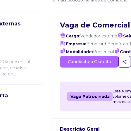
e mais 365628 na área de Comércio
xternas
Vaga de Comercial
Cargo:
Vendedor externo
Sal
Empresa:
Benecard Benefc.ao T
Modalidade:
Presencial
Cont
Candidatura Gratuita
00% presencial.
efone, emails e
lho de...
Esse é um
rta
Vaga Patrocinada
volume de 
mesmo sem
Descrição Geral