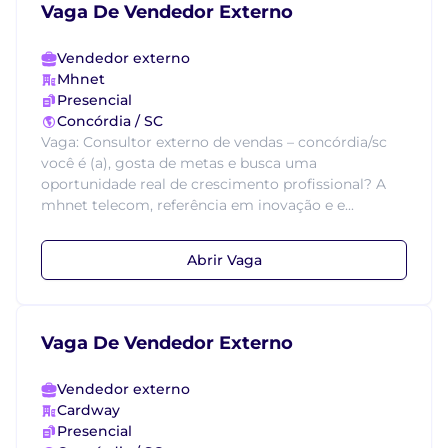
Vaga De Vendedor Externo
Vendedor externo
Mhnet
Presencial
Concórdia / SC
Vaga: Consultor externo de vendas – concórdia/sc
você é (a), gosta de metas e busca uma
oportunidade real de crescimento profissional? A
mhnet telecom, referência em inovação e e...
Abrir Vaga
Vaga De Vendedor Externo
Vendedor externo
Cardway
Presencial