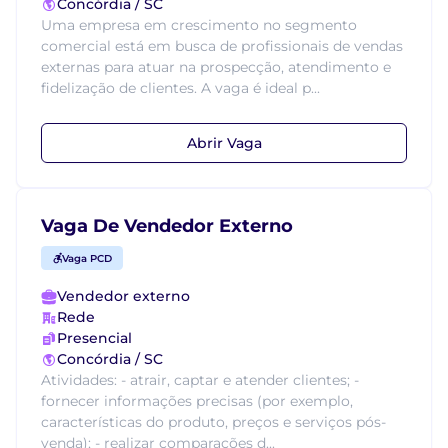
Concórdia / SC
Uma empresa em crescimento no segmento
comercial está em busca de profissionais de vendas
externas para atuar na prospecção, atendimento e
fidelização de clientes. A vaga é ideal p...
Abrir Vaga
Vaga De Vendedor Externo
Vaga PCD
Vendedor externo
Rede
Presencial
Concórdia / SC
Atividades: - atrair, captar e atender clientes; -
fornecer informações precisas (por exemplo,
características do produto, preços e serviços pós-
venda); - realizar comparações d...