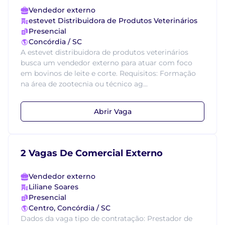
Vendedor externo
estevet Distribuidora de Produtos Veterinários
Presencial
Concórdia / SC
A estevet distribuidora de produtos veterinários
busca um vendedor externo para atuar com foco
em bovinos de leite e corte. Requisitos: Formação
na área de zootecnia ou técnico ag...
Abrir Vaga
2 Vagas De Comercial Externo
Vendedor externo
Liliane Soares
Presencial
Centro, Concórdia / SC
Dados da vaga tipo de contratação: Prestador de