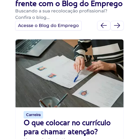
frente com o Blog do Emprego
Buscando a sua recolocação profissional?
Confira o blog…
Acesse o Blog do Emprego
Di
Di
B
O 
um
ca
o 
de 
Carreira
O que colocar no currículo
para chamar atenção?