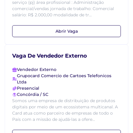
serviço (pj) área profissional : Administração
comercial/vendas jornada de trabalho: Comercial
salário: R$ 2.000,00 modalidade de tr...
Abrir Vaga
Vaga De Vendedor Externo
Vendedor Externo
Grupocard Comercio de Cartoes Telefonicos
Ltda
Presencial
Concórdia / SC
Somos uma empresa de distribuição de produtos
digitais por meio de um ecossistema multicanal. A
Card atua como parceiro de empresas de todo o
País com a missão de ajudá-las a ofere...