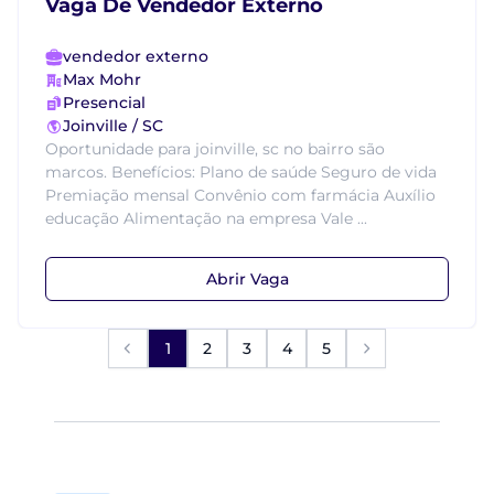
Vaga De Vendedor Externo
vendedor externo
Max Mohr
Presencial
Joinville / SC
Oportunidade para joinville, sc no bairro são
marcos. Benefícios: Plano de saúde Seguro de vida
Premiação mensal Convênio com farmácia Auxílio
educação Alimentação na empresa Vale ...
Abrir Vaga
1
2
3
4
5