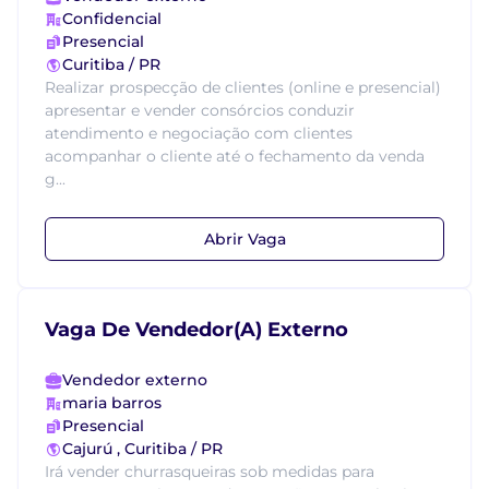
Confidencial
Presencial
Curitiba / PR
Realizar prospecção de clientes (online e presencial)
apresentar e vender consórcios conduzir
atendimento e negociação com clientes
acompanhar o cliente até o fechamento da venda
g...
Abrir Vaga
Vaga De Vendedor(A) Externo
Vendedor externo
maria barros
Presencial
Cajurú , Curitiba / PR
Irá vender churrasqueiras sob medidas para