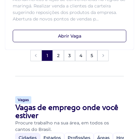
maringá. Realizar venda a clientes da carteira
sugerindo reposições dos produtos da empresa.
Abertura de novos pontos de vendas p...
Abrir Vaga
1
2
3
4
5
Vagas
Vagas de emprego onde você
estiver
Procure trabalho na sua área, em todos os
cantos do Brasil.
Cidades
Estados
Profissões
Áreas
Home-Off