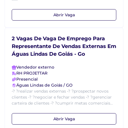
Abrir Vaga
2 Vagas De Vaga De Emprego Para
Representante De Vendas Externas Em
Águas Lindas De Goiás - Go
Vendedor externo
RH PROJETTAR
Presencial
Águas Lindas de Goiás / GO
•? ?realizar vendas externas •? ?prospectar novos
clientes •? ?negociar e fechar vendas •? ?gerenciar
carteira de clientes •? ?cumprir metas comerciais...
Abrir Vaga