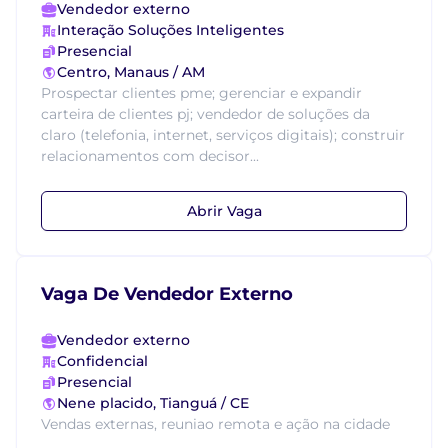
Vendedor externo
Interação Soluções Inteligentes
Presencial
Centro, Manaus / AM
Prospectar clientes pme; gerenciar e expandir
carteira de clientes pj; vendedor de soluções da
claro (telefonia, internet, serviços digitais); construir
relacionamentos com decisor...
Abrir Vaga
Vaga De Vendedor Externo
Vendedor externo
Confidencial
Presencial
Nene placido, Tianguá / CE
Vendas externas, reuniao remota e ação na cidade
.......