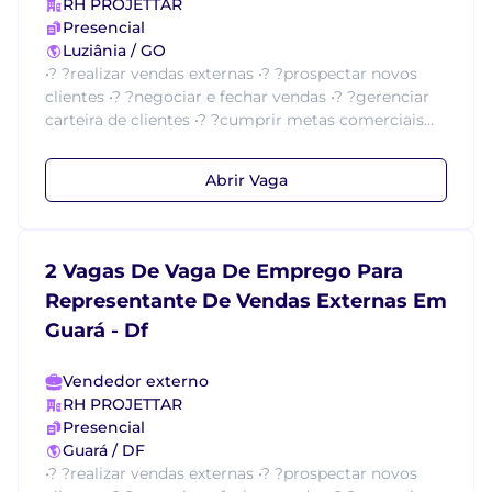
RH PROJETTAR
Presencial
Luziânia / GO
•? ?realizar vendas externas •? ?prospectar novos
clientes •? ?negociar e fechar vendas •? ?gerenciar
carteira de clientes •? ?cumprir metas comerciais...
Abrir Vaga
2 Vagas De Vaga De Emprego Para
Representante De Vendas Externas Em
Guará - Df
Vendedor externo
RH PROJETTAR
Presencial
Guará / DF
•? ?realizar vendas externas •? ?prospectar novos