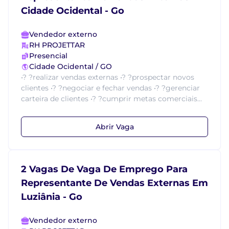
Cidade Ocidental - Go
Vendedor externo
RH PROJETTAR
Presencial
Cidade Ocidental / GO
•? ?realizar vendas externas •? ?prospectar novos
clientes •? ?negociar e fechar vendas •? ?gerenciar
carteira de clientes •? ?cumprir metas comerciais...
Abrir Vaga
2 Vagas De Vaga De Emprego Para
Representante De Vendas Externas Em
Luziânia - Go
Vendedor externo