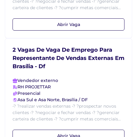
clientes •? ?negociar e fechar vendas •? ?gerenciar
carteira de clientes •? ?cumprir metas comerciais...
Abrir Vaga
2 Vagas De Vaga De Emprego Para
Representante De Vendas Externas Em
Brasília - Df
Vendedor externo
RH PROJETTAR
Presencial
Asa Sul e Asa Norte, Brasília / DF
•? ?realizar vendas externas •? ?prospectar novos
clientes •? ?negociar e fechar vendas •? ?gerenciar
carteira de clientes •? ?cumprir metas comerciais...
Abrir Vaga