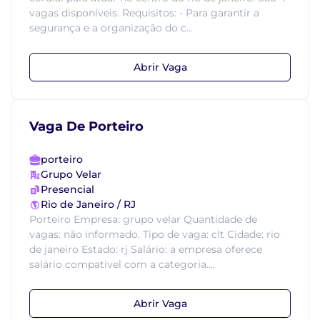
vagas disponíveis. Requisitos: - Para garantir a
segurança e a organização do c...
Abrir Vaga
Vaga De Porteiro
porteiro
Grupo Velar
Presencial
Rio de Janeiro / RJ
Porteiro Empresa: grupo velar Quantidade de
vagas: não informado. Tipo de vaga: clt Cidade: rio
de janeiro Estado: rj Salário: a empresa oferece
salário compativel com a categoria....
Abrir Vaga