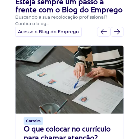
Esteja sempre um passo a
frente com o Blog do Emprego
Buscando a sua recolocação profissional?
Confira o blog…
Acesse o Blog do Emprego
Di
Di
B
O 
um
ca
o 
de 
Carreira
O que colocar no currículo
para chamar atenção?