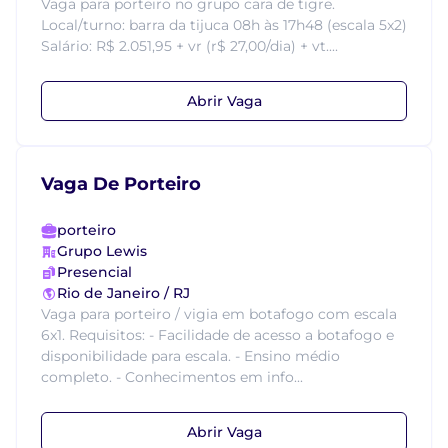
Vaga para porteiro no grupo cara de tigre.
Local/turno: barra da tijuca 08h às 17h48 (escala 5x2)
Salário: R$ 2.051,95 + vr (r$ 27,00/dia) + vt....
Abrir Vaga
Vaga De Porteiro
porteiro
Grupo Lewis
Presencial
Rio de Janeiro / RJ
Vaga para porteiro / vigia em botafogo com escala
6x1. Requisitos: - Facilidade de acesso a botafogo e
disponibilidade para escala. - Ensino médio
completo. - Conhecimentos em info...
Abrir Vaga