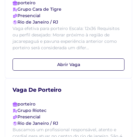
porteiro
Grupo Cara de Tigre
Presencial
Rio de Janeiro / RJ
Vaga efetiva para porteiro Escala: 12x36 Requisitos
ou perfil desejado: Morar próximo à região de
jacarepaguá e pavuna experiência anterior como
porteiro será considerada um difer...
Abrir Vaga
Vaga De Porteiro
porteiro
Grupo Riotec
Presencial
Rio de Janeiro / RJ
Buscamos um profissional responsável, atento e
cordial para atuar no centro do rio de janeiro. São 4