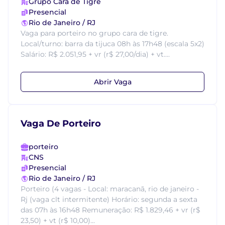
Grupo Cara de Tigre
Presencial
Rio de Janeiro / RJ
Vaga para porteiro no grupo cara de tigre.
Local/turno: barra da tijuca 08h às 17h48 (escala 5x2)
Salário: R$ 2.051,95 + vr (r$ 27,00/dia) + vt....
Abrir Vaga
Vaga De Porteiro
porteiro
CNS
Presencial
Rio de Janeiro / RJ
Porteiro (4 vagas - Local: maracanã, rio de janeiro -
Rj (vaga clt intermitente) Horário: segunda a sexta
das 07h às 16h48 Remuneração: R$ 1.829,46 + vr (r$
23,50) + vt (r$ 10,00)...