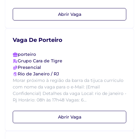
Abrir Vaga
Vaga De Porteiro
porteiro
Grupo Cara de Tigre
Presencial
Rio de Janeiro / RJ
Morar próximo à região da barra da tijuca currículo
com nome da vaga para o e-Mail: (Email
Confidencial) Detalhes da vaga Local: rio de janeiro -
Rj Horário: 08h às 17h48 Vagas: 6...
Abrir Vaga