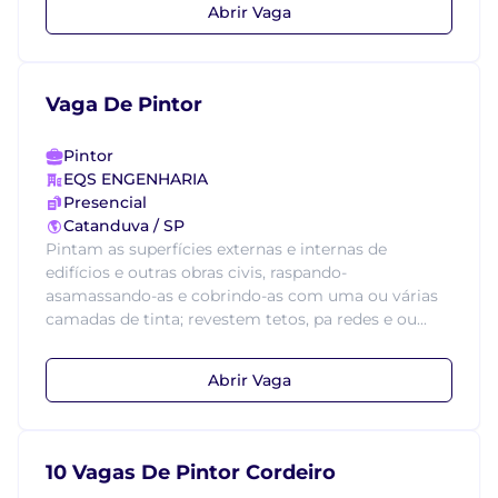
Abrir Vaga
Vaga De Pintor
Pintor
EQS ENGENHARIA
Presencial
Catanduva / SP
Pintam as superfícies externas e internas de
edifícios e outras obras civis, raspando-
asamassando-as e cobrindo-as com uma ou várias
camadas de tinta; revestem tetos, pa redes e ou...
Abrir Vaga
10 Vagas De Pintor Cordeiro