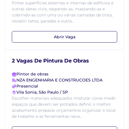
Pintar superfícies externas e internas de edifícios e
outras obras civis, raspando-as, massando-as e
cobrindo-as com uma ou várias camadas de tinta;
revestir tetos, paredes e outra...
Abrir Vaga
2 Vagas De Pintura De Obras
Pintor de obras
NZA ENGENHARIA E CONSTRUCOES LTDA
Presencial
Vila Sonia, São Paulo / SP
Escolher materiais adequados misturar cores medir
espaços que devem ser pintados definir o melhor
acabamento preparar orçamentos organizar o local
de trabalho e as ferramentas nece...