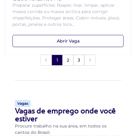
Preparar superfícies: Raspar, lixar, limpar, aplicar
massa corrida ou massa acrílica para corrigir
imperfeições. Proteger áreas: Cobrir móveis, pisos,
portas, janelas e outros loca...
Abrir Vaga
1
2
3
Vagas
Vagas de emprego onde você
estiver
Procure trabalho na sua área, em todos os
cantos do Brasil.