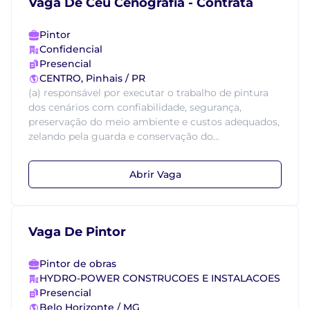
Vaga De Ceu Cenografia - Contrata
Pintor
Confidencial
Presencial
CENTRO, Pinhais / PR
(a) responsável por executar o trabalho de pintura
dos cenários com confiabilidade, segurança,
preservação do meio ambiente e custos adequados,
zelando pela guarda e conservação do...
Abrir Vaga
Vaga De Pintor
Pintor de obras
HYDRO-POWER CONSTRUCOES E INSTALACOES
Presencial
Belo Horizonte / MG