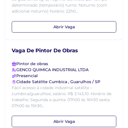
determinado (temporário) turno: Noturno (com
adicional noturno) horário: 22h0...
Abrir Vaga
Vaga De Pintor De Obras
Pintor de obras
GENCO QUIMICA INDUSTRIAL LTDA
Presencial
Cidade Satélite Cumbica , Guarulhos / SP
Fácil acesso à cidade industrial satélite –
cumbica/guarulhos; salário: R$ 3.143,10. Horário de
trabalho: Segunda a quinta: 07h00 às 16h30 sexta:
07h00 às 15h30...
Abrir Vaga