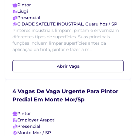
Pintor
Liugi
Presencial
CIDADE SATELITE INDUSTRIAL, Guarulhos / SP
Pintores industriais limpam, pintam e envernizam
diferentes tipos de superfícies. Suas principais
funções incluem limpar superfícies antes da
aplicação da tinta, pintar e fazer a m...
Abrir Vaga
4 Vagas De Vaga Urgente Para Pintor
Predial Em Monte Mor/Sp
Pintor
Employer Arapoti
Presencial
Monte Mor / SP