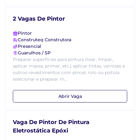
2 Vagas De Pintor
Pintor
Construteq Construtora
Presencial
Guarulhos / SP
Preparar superfícies para pintura (lixar, limpar,
aplicar massa, primer, etc.) aplicar tintas, vernizes e
outros revestimentos com pincel, rolo ou pistola
selecionar e preparar m...
Abrir Vaga
Vaga De Pintor De Pintura
Eletrostática Epóxi