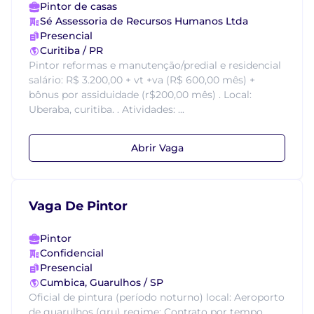
Pintor de casas
Sé Assessoria de Recursos Humanos Ltda
Presencial
Curitiba / PR
Pintor reformas e manutenção/predial e residencial
salário: R$ 3.200,00 + vt +va (R$ 600,00 mês) +
bônus por assiduidade (r$200,00 mês) . Local:
Uberaba, curitiba. . Atividades: ...
Abrir Vaga
Vaga De Pintor
Pintor
Confidencial
Presencial
Cumbica, Guarulhos / SP
Oficial de pintura (período noturno) local: Aeroporto
de guarulhos (gru) regime: Contrato por tempo