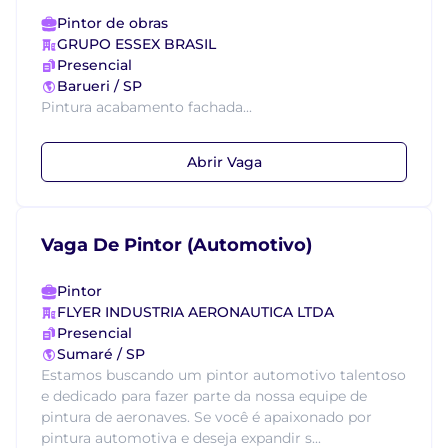
Pintor de obras
GRUPO ESSEX BRASIL
Presencial
Barueri / SP
Pintura acabamento fachada...
Abrir Vaga
Vaga De Pintor (Automotivo)
Pintor
FLYER INDUSTRIA AERONAUTICA LTDA
Presencial
Sumaré / SP
Estamos buscando um pintor automotivo talentoso
e dedicado para fazer parte da nossa equipe de
pintura de aeronaves. Se você é apaixonado por
pintura automotiva e deseja expandir s...