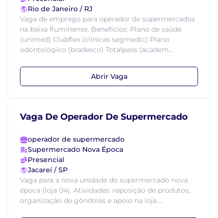
Rio de Janeiro / RJ
Vaga de emprego para operador de supermercados
na baixa fluminense. Benefícios: Plano de saúde
(unimed) Clubflex (clínicas segmedic) Plano
odontológico (bradesco) Totalpass (academ...
Abrir Vaga
Vaga De Operador De Supermercado
operador de supermercado
Supermercado Nova Época
Presencial
Jacareí / SP
Vaga para a nova unidade do supermercado nova
época (loja 04). Atividades: reposição de produtos,
organização de gôndolas e apoio na loja....