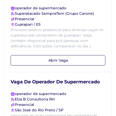
operador de supermercado
Superatacado SempreTem (Grupo Carone)
Presencial
Guarapari / ES
Processo seletivo presencial para diversas vagas no
superatacado sempretem de guarapari. Vaga
também disponível para pcd (pessoas com
deficiência). Instruções: comparecer no dia (...
Abrir Vaga
Vaga De Operador De Supermercado
operador de supermercado
Elza B Consultoria RH
Presencial
São José do Rio Preto / SP
Vaga para atuação operacional em ambiente de