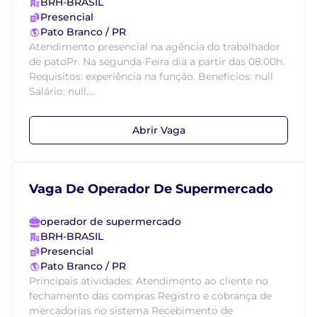
BRH-BRASIL
Presencial
Pato Branco / PR
Atendimento presencial na agência do trabalhador
de patoPr. Na segunda-Feira dia a partir das 08:00h.
Requisitos: experiência na função. Benefícios: null
Salário: null....
Abrir Vaga
Vaga De Operador De Supermercado
operador de supermercado
BRH-BRASIL
Presencial
Pato Branco / PR
Principais atividades: Atendimento ao cliente no
fechamento das compras Registro e cobrança de
mercadorias no sistema Recebimento de