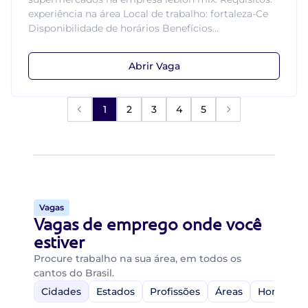
experiência na área Local de trabalho: fortaleza-Ce
Disponibilidade de horários Benefícios...
Abrir Vaga
1
2
3
4
5
Vagas
Vagas de emprego onde você
estiver
Procure trabalho na sua área, em todos os
cantos do Brasil.
Cidades
Estados
Profissões
Áreas
Home-Off