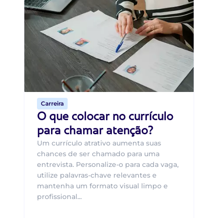
Di
B
O 
um
ca
o 
de 
Carreira
O que colocar no currículo
para chamar atenção?
Um currículo atrativo aumenta suas
chances de ser chamado para uma
entrevista. Personalize-o para cada vaga,
utilize palavras-chave relevantes e
mantenha um formato visual limpo e
profissional...