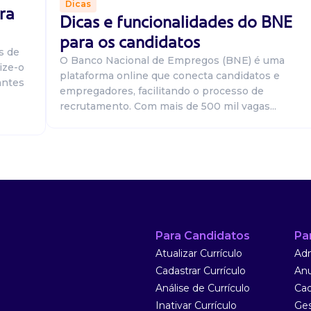
Dicas
ra
Dicas e funcionalidades do BNE
rador de munck.
para os candidatos
tps....
s de
O Banco Nacional de Empregos (BNE) é uma
ize-o
plataforma online que conecta candidatos e
antes
empregadores, facilitando o processo de
recrutamento. Com mais de 500 mil vagas...
rador de munck.
tps....
Para Candidatos
Pa
Atualizar Currículo
Adm
Cadastrar Currículo
Anu
Análise de Currículo
Cad
Inativar Currículo
Ges