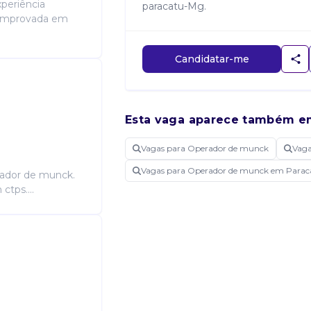
periência
paracatu-Mg.
comprovada em
Candidatar-me
Esta vaga aparece também e
Vagas para Operador de munck
Vag
Vagas para Operador de munck em Para
rador de munck.
tps....