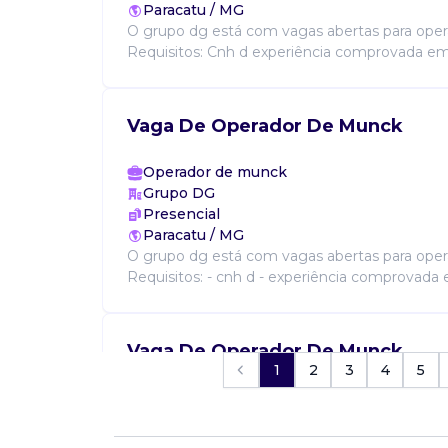
Paracatu / MG
O grupo dg está com vagas abertas para ope
Requisitos: Cnh d experiência comprovada em 
Vaga De Operador De Munck
Operador de munck
Grupo DG
Presencial
Paracatu / MG
O grupo dg está com vagas abertas para ope
Requisitos: - cnh d - experiência comprovada e
Vaga De Operador De Munck
1
2
3
4
5
Operador de munck
Grupo DG
Presencial