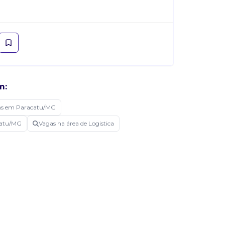
m:
as em Paracatu/MG
catu/MG
Vagas na área de Logistica