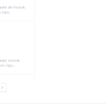
rador de munck.
ctps...
rador munck.
m ctps....