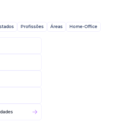
stados
Profissões
Áreas
Home-Office
idades