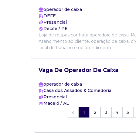
operador de caixa
DEFE
Presencial
Recife / PE
Loja de roupas contrata operadora de caixa. Re
Atendimento ao cliente, operação de caixa, o
local de trabalho e no atendimento....
Vaga De Operador De Caixa
operador de caixa
Casa dos Assados & Comedoria
Presencial
Maceió / AL
Vaga para operadora de caixa na casa dos ass
1
2
3
4
5
Requisitos: - experiência - Disponibilidade de 
maceió, de preferência parte alta. Benefícios: -