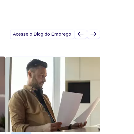
Acesse o Blog do Emprego
A
s
p