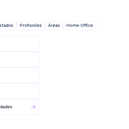
stados
Profissões
Áreas
Home-Office
idades