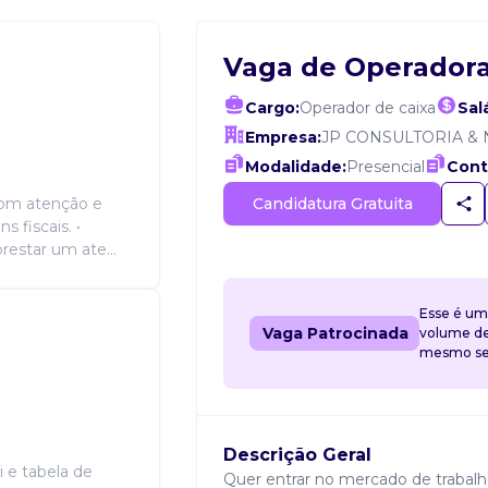
Vaga de Operadora
Cargo:
Operador de caixa
Salá
Empresa:
JP CONSULTORIA &
Modalidade:
Presencial
Cont
Candidatura Gratuita
 com atenção e
 fiscais. •
restar um ate...
Esse é um
Vaga Patrocinada
volume de 
mesmo sem
Descrição Geral
i e tabela de
Quer entrar no mercado de trabal