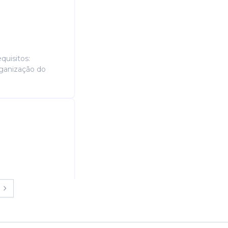
quisitos:
rganização do
ados & comedoria.
horário - Morar em
 Op...