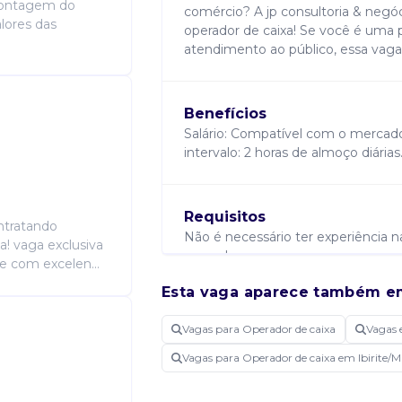
 contagem do
comércio? A jp consultoria & negóc
alores das
operador de caixa! Se você é uma p
atendimento ao público, essa vaga
Benefícios
Salário: Compatível com o mercado. 
intervalo: 2 horas de almoço diárias
Requisitos
ntratando
Não é necessário ter experiência n
a! vaga exclusiva
aprender.
e com excelen...
Esta vaga aparece também e
Atribuições
Vagas para Operador de caixa
Vagas 
O que você vai fazer: • registrar m
Vagas para Operador de caixa em Ibirite/
pagamentos e emitir cupons fiscais
caixa. • prestar um atendimento cor