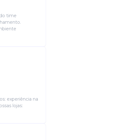
 do time
Saiba mais sobre Operador 
echamento.
ambiente
Candidatura Gratuita
os: experiência na
ssas lojas: