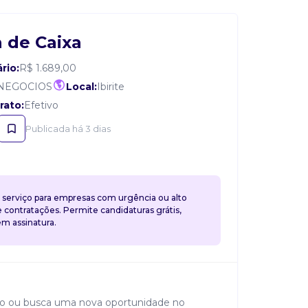
 de Caixa
rio:
R$ 1.689,00
 NEGOCIOS
Local:
Ibirite
rato:
Efetivo
Publicada há 3 dias
 serviço para empresas com urgência ou alto
contratações. Permite candidaturas grátis,
 assinatura.
ho ou busca uma nova oportunidade no