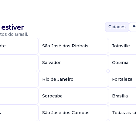
estiver
Cidades
E
os do Brasil.
nte
São José dos Pinhais
Joinville
ias francy.
a de atuação:
Pb....
Salvador
Goiânia
e
Rio de Janeiro
Fortaleza
Sorocaba
Brasília
s
São José dos Campos
Todas as c
 Descobrir
idade de vagas: