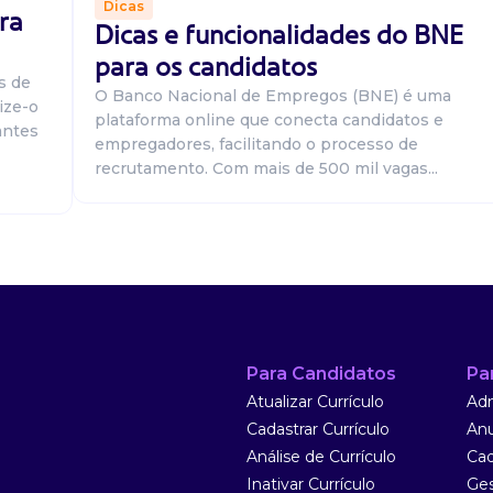
Dicas
ra
Dicas e funcionalidades do BNE
isso novas
para os candidatos
o operadora de
s de
itérios: Ensino
O Banco Nacional de Empregos (BNE) é uma
ize-o
plataforma online que conecta candidatos e
antes
empregadores, facilitando o processo de
recrutamento. Com mais de 500 mil vagas...
o no
 nossa equipe!
Para Candidatos
Pa
Atualizar Currículo
Adm
Cadastrar Currículo
Anu
Análise de Currículo
Cad
Inativar Currículo
Ges