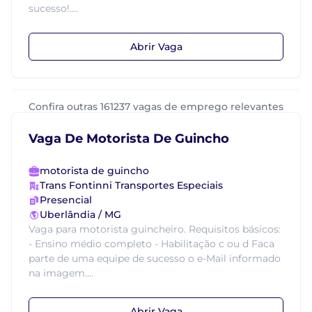
sucesso!....
Abrir Vaga
Confira outras 161237 vagas de emprego relevantes
Vaga De Motorista De Guincho
motorista de guincho
Trans Fontinni Transportes Especiais
Presencial
Uberlândia / MG
Vaga para motorista guincheiro. Requisitos básicos:
- Ensino médio completo - Habilitação c ou d Faca
parte de uma equipe de sucesso o e-Mail informado
na imagem....
Abrir Vaga