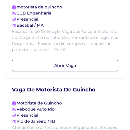
motorista de guincho
CGB Engenharia
Presencial
Bacabal / MA
Faça parte do time cgb! Vaga aberta para motorista
op. De guincho no setor de almoxarifado e logística.
Requisitos: - Ensino médio completo - Noções de
primeiros socorros - Certifi...
Abrir Vaga
Vaga De Motorista De Guincho
Motorista de Guincho
Reboque Auto Rio
Presencial
Rio de Janeiro / RJ
Atendimento a Particulares e Seguradoras; Serviços