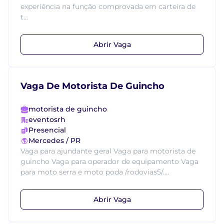
experiência na função comprovada em carteira de
t...
Abrir Vaga
Vaga De Motorista De Guincho
motorista de guincho
eventosrh
Presencial
Mercedes / PR
Vaga para ajundante geral Vaga para motorista de
guincho Vaga para operador de equipamento Vaga
para moto serra e moto poda /rodovias5/....
Abrir Vaga