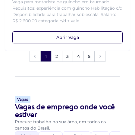
Vaga para motorista de guincho em brumado.
Requisitos: experiência com guincho Habilitação c/d
Disponibilidade para trabalhar sob escala. Salário:
R$ 2.600,00 categoria c/d + vale ...
Abrir Vaga
1
2
3
4
5
Vagas
Vagas de emprego onde você
estiver
Procure trabalho na sua área, em todos os
cantos do Brasil.