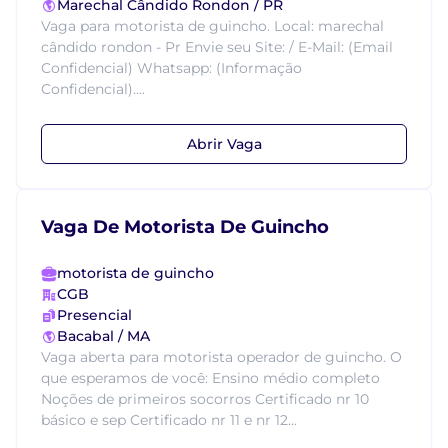
Marechal Cândido Rondon / PR
Vaga para motorista de guincho. Local: marechal
cândido rondon - Pr Envie seu Site: / E-Mail: (Email
Confidencial) Whatsapp: (Informação
Confidencial)....
Abrir Vaga
Vaga De Motorista De Guincho
motorista de guincho
CGB
Presencial
Bacabal / MA
Vaga aberta para motorista operador de guincho. O
que esperamos de você: Ensino médio completo
Noções de primeiros socorros Certificado nr 10
básico e sep Certificado nr 11 e nr 12...