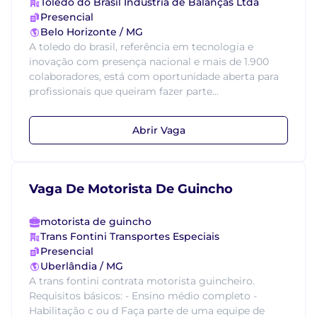
Toledo do Brasil Indústria de Balanças Ltda
Presencial
Belo Horizonte / MG
A toledo do brasil, referência em tecnologia e
inovação com presença nacional e mais de 1.900
colaboradores, está com oportunidade aberta para
profissionais que queiram fazer parte...
Abrir Vaga
Vaga De Motorista De Guincho
motorista de guincho
Trans Fontini Transportes Especiais
Presencial
Uberlândia / MG
A trans fontini contrata motorista guincheiro.
Requisitos básicos: - Ensino médio completo -
Habilitação c ou d Faça parte de uma equipe de