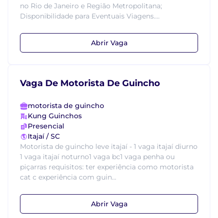
no Rio de Janeiro e Região Metropolitana;
Disponibilidade para Eventuais Viagens....
Abrir Vaga
Vaga De Motorista De Guincho
motorista de guincho
Kung Guinchos
Presencial
Itajaí / SC
Motorista de guincho leve itajaí - 1 vaga itajaí diurno
1 vaga itajaí noturno1 vaga bc1 vaga penha ou
piçarras requisitos: ter experiência como motorista
cat c experiência com guin...
Abrir Vaga