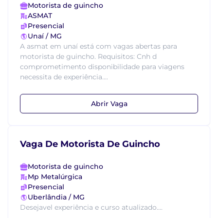
Motorista de guincho
ASMAT
Presencial
Unaí / MG
A asmat em unaí está com vagas abertas para
motorista de guincho. Requisitos: Cnh d
comprometimento disponibilidade para viagens
necessita de experiência....
Abrir Vaga
Vaga De Motorista De Guincho
Motorista de guincho
Mp Metalúrgica
Presencial
Uberlândia / MG
Desejavel experiência e curso atualizado....