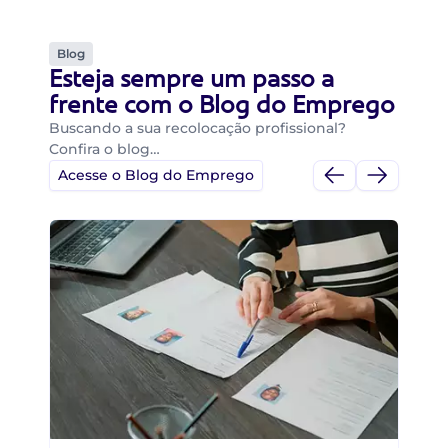
Blog
Esteja sempre um passo a
frente com o Blog do Emprego
Buscando a sua recolocação profissional?
Confira o blog…
Acesse o Blog do Emprego
Di
Di
B
O 
um
ca
o 
de 