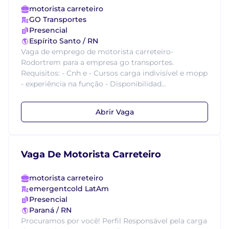
motorista carreteiro
GO Transportes
Presencial
Espírito Santo / RN
Vaga de emprego de motorista carreteiro-
Rodortrem para a empresa go transportes.
Requisitos: - Cnh e - Cursos carga indivisível e mopp
- experiência na função - Disponibilidad...
Abrir Vaga
Vaga De Motorista Carreteiro
motorista carreteiro
emergentcold LatAm
Presencial
Paraná / RN
Procuramos por você! Perfil Responsável pela carga