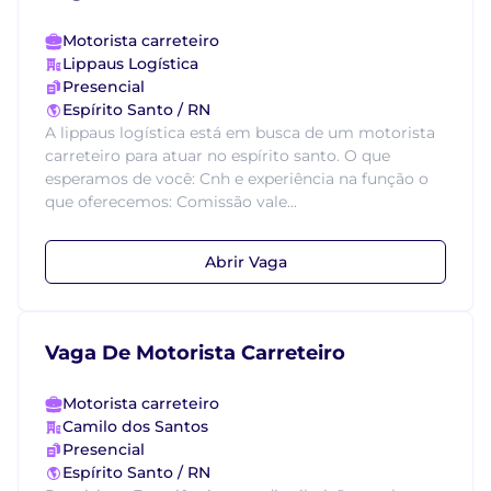
Motorista carreteiro
Lippaus Logística
Presencial
Espírito Santo / RN
A lippaus logística está em busca de um motorista
carreteiro para atuar no espírito santo. O que
esperamos de você: Cnh e experiência na função o
que oferecemos: Comissão vale...
Abrir Vaga
Vaga De Motorista Carreteiro
Motorista carreteiro
Camilo dos Santos
Presencial
Espírito Santo / RN