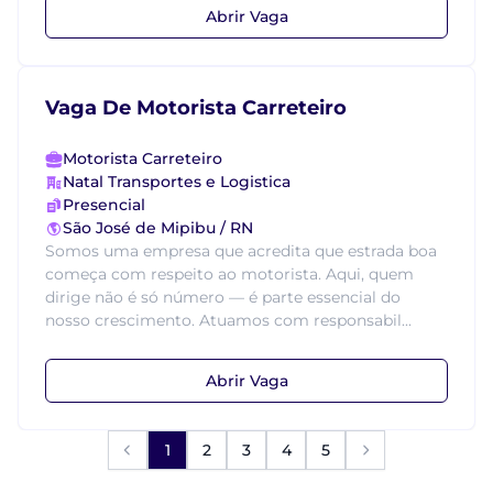
Abrir Vaga
Vaga De Motorista Carreteiro
Motorista Carreteiro
Natal Transportes e Logistica
Presencial
São José de Mipibu / RN
Somos uma empresa que acredita que estrada boa
começa com respeito ao motorista. Aqui, quem
dirige não é só número — é parte essencial do
nosso crescimento. Atuamos com responsabil...
Abrir Vaga
1
2
3
4
5