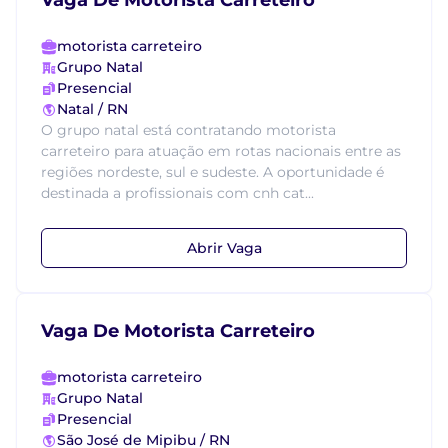
Vaga De Motorista Carreteiro
motorista carreteiro
Grupo Natal
Presencial
Natal / RN
O grupo natal está contratando motorista
carreteiro para atuação em rotas nacionais entre as
regiões nordeste, sul e sudeste. A oportunidade é
destinada a profissionais com cnh cat...
Abrir Vaga
Vaga De Motorista Carreteiro
motorista carreteiro
Grupo Natal
Presencial
São José de Mipibu / RN