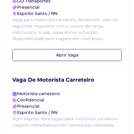
GO Transportes
Presencial
Espírito Santo / RN
Vaga para motorista carreteiro-Rodotrem, com os
seguintes requisitos: cnh e, cursos de carga
indivisível e mopp, experiência na função,
disponibilidade para viagens em nível brasil...
Abrir Vaga
Vaga De Motorista Carreteiro
Motorista carreteiro
Confidencial
Presencial
Espírito Santo / RN
Rgm express abre vagas para motorista carreteiro
viagens interestaduais em carreta baú rastreada....