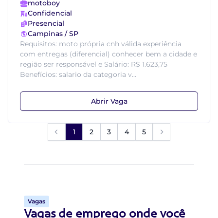
motoboy
Confidencial
Presencial
Campinas / SP
Requisitos: moto própria cnh válida experiência
com entregas (diferencial) conhecer bem a cidade e
região ser responsável e Salário: R$ 1.623,75
Benefícios: salario da categoria v...
Abrir Vaga
1
2
3
4
5
Vagas
Vagas de emprego onde você