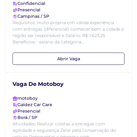
Confidencial
Presencial
Campinas / SP
Requisitos: moto própria cnh válida experiência
com entregas (diferencial) conhecer bem a cidade e
região ser responsável e Salário: R$ 1.623,25
Benefícios: : salario da categoria...
Abrir Vaga
Vaga De Motoboy
motoboy
Galdez Car Care
Presencial
Borá / SP
Atividades: Realizar coletas e entregas com
agilidade e segurança Zelar pela conservação do
veículo Representar a empresa com