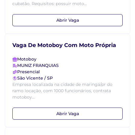
cubatão. Requisitos: possuir moto...
Abrir Vaga
Vaga De Motoboy Com Moto Própria
Motoboy
MUNIZ FRANQUIAS
Presencial
São Vicente / SP
Empresa localizada na cidade de maringá/pr do
ramo locação, com 1000 funcionários, contrata
motoboy...
Abrir Vaga