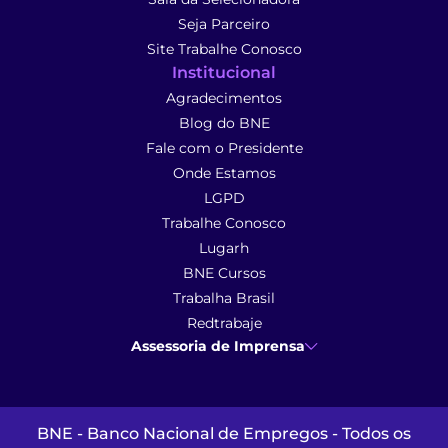
Seja Parceiro
Site Trabalhe Conosco
Institucional
Agradecimentos
Blog do BNE
Fale com o Presidente
Onde Estamos
LGPD
Trabalhe Conosco
Lugarh
BNE Cursos
Trabalha Brasil
Redtrabaje
Assessoria de Imprensa
Ana Cunha
- Assessoria de Imprensa
imprensa@anacunhacomunicacao.com.br
(41) 9 9102-1413
BNE - Banco Nacional de Empregos - Todos os