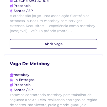
CRECHE SÃO JORGE
Presencial
Santos / SP
A creche são jorge, uma associação filantrópica
ortodoxa, busca um motoboy para serviços
externos. Requisitos: - - experiência como motoboy
(desejável) - Veículo próprio (moto) ...
Abrir Vaga
Vaga De Motoboy
motoboy
Ilh Entregas
Presencial
Santos / SP
Estamos contratando motoboy para trabalhar de
segunda a sexta-Feira, realizando entregas na região
de santos, são vicente, praia grande, guarujá e