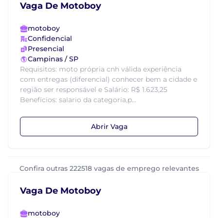
Vaga De Motoboy
motoboy
Confidencial
Presencial
Campinas / SP
Requisitos: moto própria cnh válida experiência
com entregas (diferencial) conhecer bem a cidade e
região ser responsável e Salário: R$ 1.623,25
Benefícios: salario da categoria,p...
Abrir Vaga
Confira outras 222518 vagas de emprego relevantes
Vaga De Motoboy
motoboy