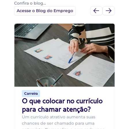
Confira o blog…
Acesse o Blog do Emprego
Di
Di
B
O 
um
ca
o 
de 
Carreira
O que colocar no currículo
para chamar atenção?
Um currículo atrativo aumenta suas
chances de ser chamado para uma