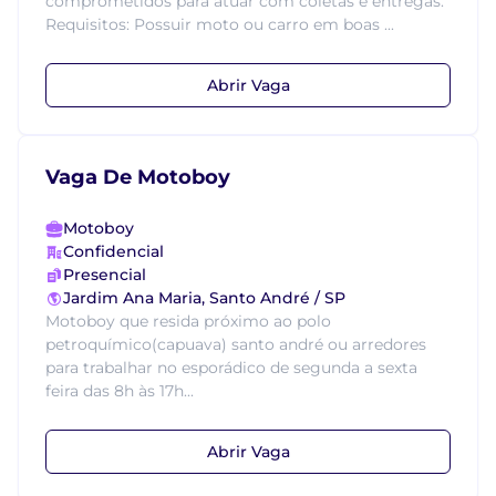
comprometidos para atuar com coletas e entregas.
Requisitos: Possuir moto ou carro em boas ...
Abrir Vaga
Vaga De Motoboy
Motoboy
Confidencial
Presencial
Jardim Ana Maria, Santo André / SP
Motoboy que resida próximo ao polo
petroquímico(capuava) santo andré ou arredores
para trabalhar no esporádico de segunda a sexta
feira das 8h às 17h...
Abrir Vaga