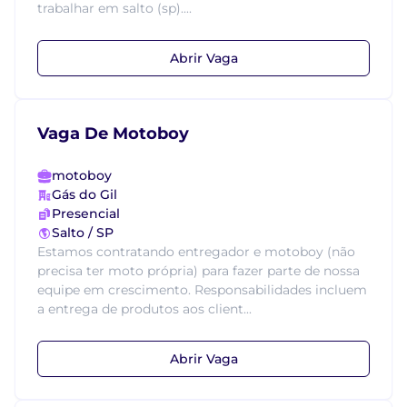
trabalhar em salto (sp)....
Abrir Vaga
Vaga De Motoboy
motoboy
Gás do Gil
Presencial
Salto / SP
Estamos contratando entregador e motoboy (não
precisa ter moto própria) para fazer parte de nossa
equipe em crescimento. Responsabilidades incluem
a entrega de produtos aos client...
Abrir Vaga