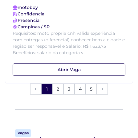
motoboy
Confidencial
Presencial
Campinas / SP
Requisitos: moto própria cnh válida experiência
com entregas (diferencial) conhecer bem a cidade e
região ser responsável e Salário: R$ 1.623,75
Benefícios: salario da categoria v...
Abrir Vaga
1
2
3
4
5
Vagas