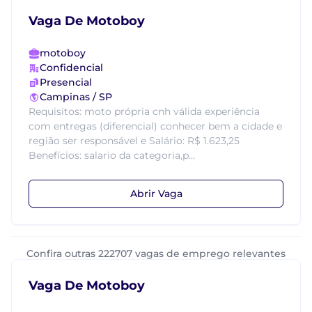
Vaga De Motoboy
motoboy
Confidencial
Presencial
Campinas / SP
Requisitos: moto própria cnh válida experiência
com entregas (diferencial) conhecer bem a cidade e
região ser responsável e Salário: R$ 1.623,25
Benefícios: salario da categoria,p...
Abrir Vaga
Confira outras 222707 vagas de emprego relevantes
Vaga De Motoboy