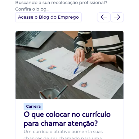
Buscando a sua recolocação profissional?
Confira o blog…
Acesse o Blog do Emprego
Di
Di
B
O 
um
ca
o 
de 
Carreira
O que colocar no currículo
para chamar atenção?
Um currículo atrativo aumenta suas
chances de ser chamado para uma