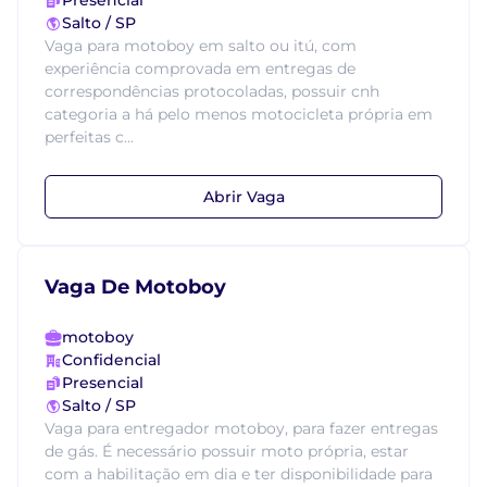
Presencial
Salto / SP
Vaga para motoboy em salto ou itú, com
experiência comprovada em entregas de
correspondências protocoladas, possuir cnh
categoria a há pelo menos motocicleta própria em
perfeitas c...
Abrir Vaga
Vaga De Motoboy
motoboy
Confidencial
Presencial
Salto / SP
Vaga para entregador motoboy, para fazer entregas
de gás. É necessário possuir moto própria, estar
com a habilitação em dia e ter disponibilidade para