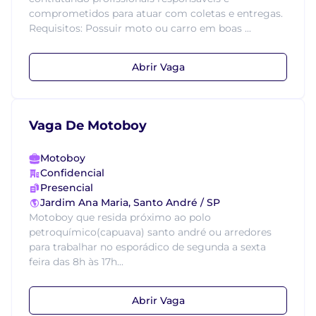
comprometidos para atuar com coletas e entregas.
Requisitos: Possuir moto ou carro em boas ...
Abrir Vaga
Vaga De Motoboy
Motoboy
Confidencial
Presencial
Jardim Ana Maria, Santo André / SP
Motoboy que resida próximo ao polo
petroquímico(capuava) santo andré ou arredores
para trabalhar no esporádico de segunda a sexta
feira das 8h às 17h...
Abrir Vaga