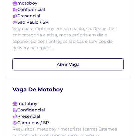
motoboy
Confidencial
Presencial
São Paulo / SP
Vaga para motoboy em são paulo, sp. Requisitos:
cnh categoria a ativa, moto própria em dia e
experiência com entregas rápidas e serviços de
delivery na região....
Abrir Vaga
Vaga De Motoboy
motoboy
Confidencial
Presencial
Campinas / SP
Requisitos: motoboy / motorista (carro) Estamos
contratando profissionais responsáveis e