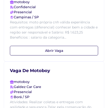
motoboy
Confidencial
Presencial
Campinas / SP
Requisitos: moto própria cnh válida experiência
com entregas (diferencial) conhecer bem a cidade e
região ser responsável e Salário: R$ 1.623,25
Benefícios: : salario da categoria...
Abrir Vaga
Vaga De Motoboy
motoboy
Galdez Car Care
Presencial
Borá / SP
Atividades: Realizar coletas e entregas com
agilidade e segurança Zelar pela conservação do