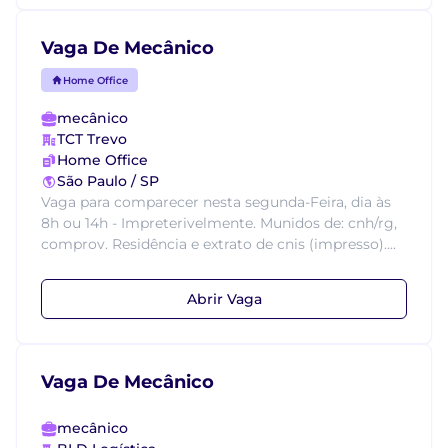
Vaga De Mecânico
Home Office
mecânico
TCT Trevo
Home Office
São Paulo / SP
Vaga para comparecer nesta segunda-Feira, dia às
8h ou 14h - Impreterivelmente. Munidos de: cnh/rg,
comprov. Residência e extrato de cnis (impresso)....
Abrir Vaga
Vaga De Mecânico
mecânico