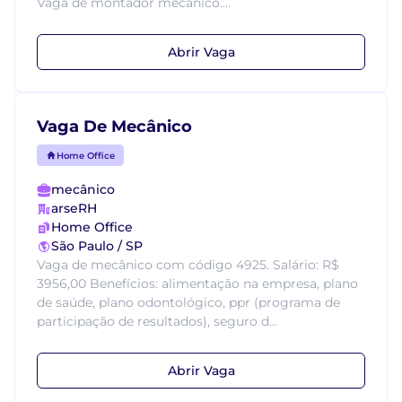
Vaga de montador mecânico....
Abrir Vaga
Vaga De Mecânico
Home Office
mecânico
arseRH
Home Office
São Paulo / SP
Vaga de mecânico com código 4925. Salário: R$
3956,00 Benefícios: alimentação na empresa, plano
de saúde, plano odontológico, ppr (programa de
participação de resultados), seguro d...
Abrir Vaga