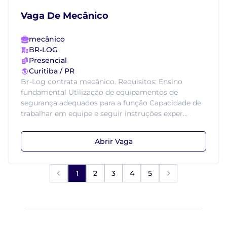
Vaga De Mecânico
mecânico
BR-LOG
Presencial
Curitiba / PR
Br-Log contrata mecânico. Requisitos: Ensino
fundamental Utilização de equipamentos de
segurança adequados para a função Capacidade de
trabalhar em equipe e seguir instruções exper...
Abrir Vaga
1
2
3
4
5