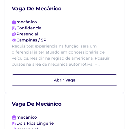
Vaga De Mecânico
mecânico
Confidencial
Presencial
Campinas / SP
Requisitos: experiência na função, será um
diferencial já ter atuado em concessionária de
veículos. Residir na região de americana. Possuir
cursos na área de mecânica automotiva. H...
Abrir Vaga
Vaga De Mecânico
mecânico
Dois Rios Lingerie