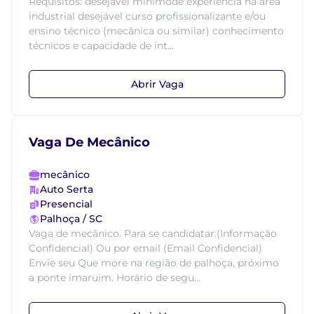
Requisitos: desejável mínimode experiência na área
industrial desejável curso profissionalizante e/ou
ensino técnico (mecânica ou similar) conhecimento
técnicos e capacidade de int...
Abrir Vaga
Vaga De Mecânico
mecânico
Auto Serta
Presencial
Palhoça / SC
Vaga de mecânico. Para se candidatar:(Informação
Confidencial) Ou por email (Email Confidencial)
Envie seu Que more na região de palhoça, próximo
a ponte imaruim. Horário de segu...