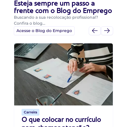
Esteja sempre um passo a
frente com o Blog do Emprego
Buscando a sua recolocação profissional?
Confira o blog…
Acesse o Blog do Emprego
Di
Di
B
O 
um
ca
o 
de 
Carreira
O que colocar no currículo