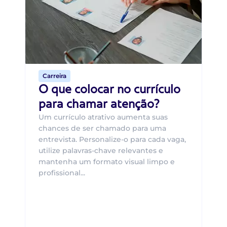
O 
um
ca
o 
de 
Carreira
O que colocar no currículo
para chamar atenção?
Um currículo atrativo aumenta suas
chances de ser chamado para uma
entrevista. Personalize-o para cada vaga,
utilize palavras-chave relevantes e
mantenha um formato visual limpo e
profissional...