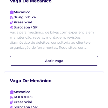
Vaga De Mecânico
Mecânico
dualgirobike
Presencial
Sorocaba / SP
Vaga para mecânico de bikes com experiência em
manutenção, reparo, montagem, revisões,
diagnóstico de defeitos, consultoria ao cliente e
organização de ferramentas. Requisitos: con...
Abrir Vaga
Vaga De Mecânico
Mecânico
RODOPIRO
Presencial
Sorocaba / SP