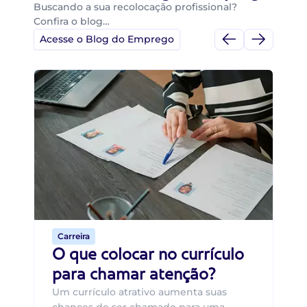
Buscando a sua recolocação profissional?
Confira o blog…
Acesse o Blog do Emprego
Di
Di
B
O 
um
ca
o 
de 
Carreira
O que colocar no currículo
para chamar atenção?
Um currículo atrativo aumenta suas
chances de ser chamado para uma