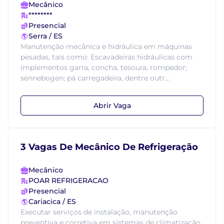
Mecânico
********
Presencial
Serra / ES
Manutenção mecânica e hidráulica em máquinas
pesadas, tais como: Escavadeiras hidráulicas com
implementos garra, concha, tesoura, rompedor;
sennebogen; pá carregadeira, dentre outr...
Abrir Vaga
3 Vagas De Mecânico De Refrigeração
Mecânico
POAR REFRIGERACAO
Presencial
Cariacica / ES
Executar serviços de instalação, manutenção
preventiva e corretiva em sistemas de climatização