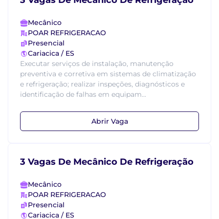
3 Vagas De Mecânico De Refrigeração
Mecânico
POAR REFRIGERACAO
Presencial
Cariacica / ES
Executar serviços de instalação, manutenção
preventiva e corretiva em sistemas de climatização
e refrigeração; realizar inspeções, diagnósticos e
identificação de falhas em equipam...
Abrir Vaga
3 Vagas De Mecânico De Refrigeração
Mecânico
POAR REFRIGERACAO
Presencial
Cariacica / ES