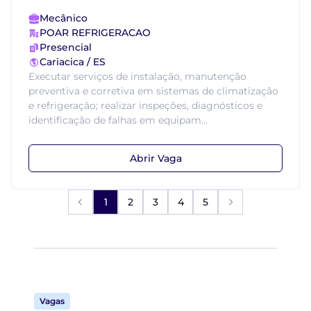
Mecânico
POAR REFRIGERACAO
Presencial
Cariacica / ES
Executar serviços de instalação, manutenção
preventiva e corretiva em sistemas de climatização
e refrigeração; realizar inspeções, diagnósticos e
identificação de falhas em equipam...
Abrir Vaga
1
2
3
4
5
Vagas