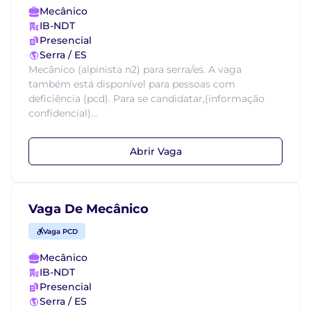
Mecânico
IB-NDT
Presencial
Serra / ES
Mecânico (alpinista n2) para serra/es. A vaga
também está disponível para pessoas com
deficiência (pcd). Para se candidatar,(informação
confidencial)...
Abrir Vaga
Vaga De Mecânico
Vaga PCD
Mecânico
IB-NDT
Presencial
Serra / ES