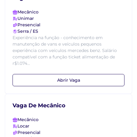
Mecânico
Unimar
Presencial
Serra / ES
Experiência na função - conhecimento em
manutenção de vans e veículos pequenos
experiência com veículos mercedes benz. Salário
compatível com a função ticket alimentação de
r$1.074...
Abrir Vaga
Vaga De Mecânico
Mecânico
Locar
Presencial