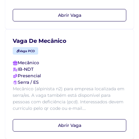
Abrir Vaga
Vaga De Mecânico
Vaga PCD
Mecânico
IB-NDT
Presencial
Serra / ES
Mecânico (alpinista n2) para empresa localizada em
serra/es. A vaga também está disponível para
pessoas com deficiência (pcd). Interessados devem
currículo pelo qr code ou e-mail....
Abrir Vaga