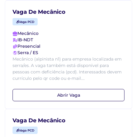
Vaga De Mecânico
Vaga PCD
Mecânico
IB-NDT
Presencial
Serra / ES
Mecânico (alpinista n1) para empresa localizada em
serra/es. A vaga também está disponível para
pessoas com deficiência (pcd). Interessados devem
currículo pelo qr code ou e-mail....
Abrir Vaga
Vaga De Mecânico
Vaga PCD