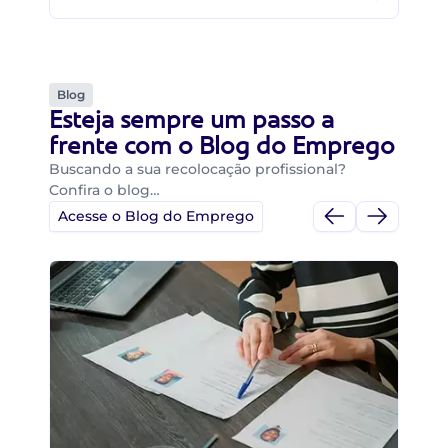
Blog
Esteja sempre um passo a
frente com o Blog do Emprego
Buscando a sua recolocação profissional?
Confira o blog…
Acesse o Blog do Emprego
Di
Di
B
O 
um
ca
o 