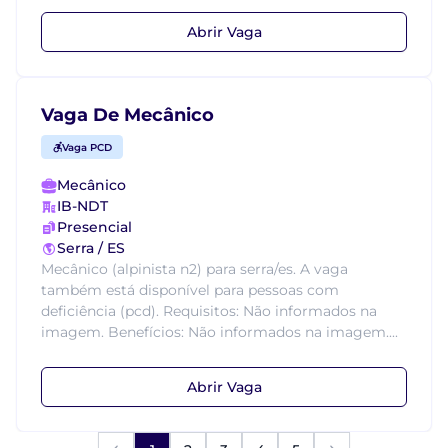
Abrir Vaga
Vaga De Mecânico
Vaga PCD
Mecânico
IB-NDT
Presencial
Serra / ES
Mecânico (alpinista n2) para serra/es. A vaga
também está disponível para pessoas com
deficiência (pcd). Requisitos: Não informados na
imagem. Benefícios: Não informados na imagem....
Abrir Vaga