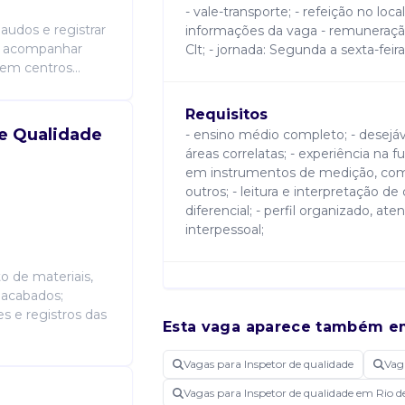
- vale-transporte; - refeição no loc
laudos e registrar
informações da vaga - remuneração:
), acompanhar
Clt; - jornada: Segunda a sexta-feir
 em centros...
Requisitos
De Qualidade
- ensino médio completo; - desejá
áreas correlatas; - experiência na
em instrumentos de medição, como
outros; - leitura e interpretação 
diferencial; - perfil organizado, 
interpessoal;
o de materiais,
Atribuições
 acabados;
 e registros das
- realizar inspeções de qualidade 
Esta vaga aparece também e
identificar, registrar e acompanh
corretivas e preventivas; - preenche
Vagas para Inspetor de qualidade
Vag
o cumprimento dos padrões de qual
as áreas produtivas na melhoria co
Vagas para Inspetor de qualidade em Rio d