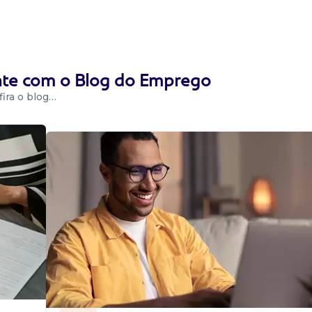
a verificar a
ente com o Blog do Emprego
ualidade
o e testes,
ira o blog…
De Qualidade
ar testes.
processo de