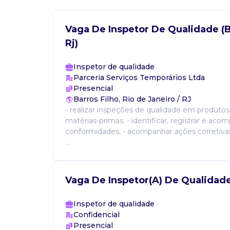
Vaga De Inspetor De Qualidade (Ba
Rj)
Inspetor de qualidade
Parceria Serviços Temporários Ltda
Presencial
Barros Filho, Rio de Janeiro / RJ
- realizar inspeções de qualidade em produtos
matérias-primas; - identificar, registrar e ac
conformidades; - acompanhar ações corretivas
...
Vaga De Inspetor(A) De Qualidad
Inspetor de qualidade
Confidencial
Presencial