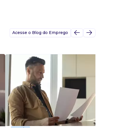
Acesse o Blog do Emprego
A
s
p