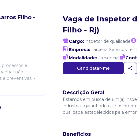
rros Filho -
Vaga de Inspetor d
Filho - Rj)
Cargo:
Inspetor de qualidade
Empresa:
Parceria Servicos Tem
Modalidade:
Presencial
Cont
, processos e
Candidatar-me
ompanhar não
 e preventivas; -
Descrição Geral
Estamos em busca de um(a) inspet
industrial, garantindo que os pro
e
qualidade estabelecidos pela empr
Benefícios