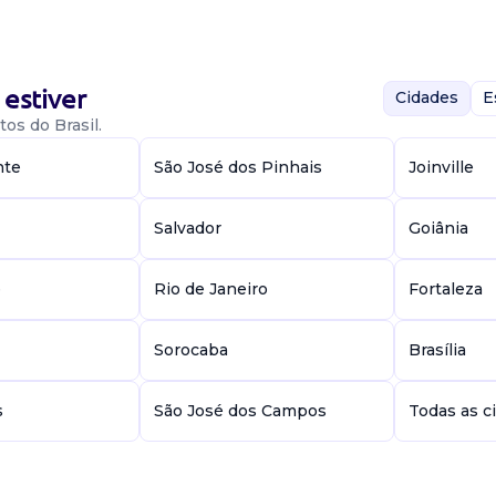
s acabadas,
os, avalia
es e normas e
estiver
Cidades
E
os do Brasil.
nte
São José dos Pinhais
Joinville
Salvador
Goiânia
e
Rio de Janeiro
Fortaleza
lume e densidade
, utilizando
Sorocaba
Brasília
mômetros e
s
São José dos Campos
Todas as c