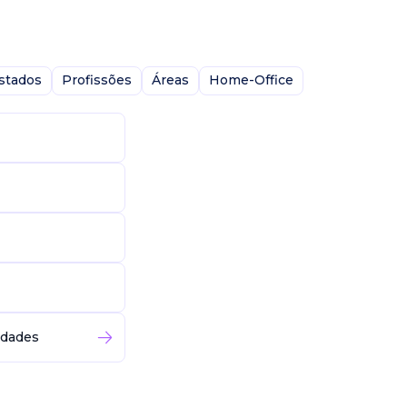
stados
Profissões
Áreas
Home-Office
idades