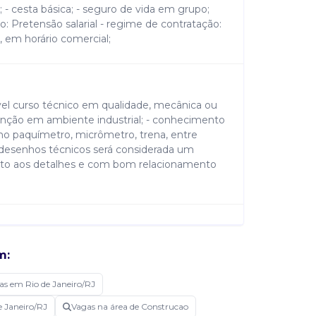
al; - cesta básica; - seguro de vida em grupo;
 Pretensão salarial - regime de contratação:
a, em horário comercial;
vel curso técnico em qualidade, mecânica ou
 função em ambiente industrial; - conhecimento
 paquímetro, micrômetro, trena, entre
de desenhos técnicos será considerada um
atento aos detalhes e com bom relacionamento
em produtos, processos e matérias-primas; -
m:
ar não conformidades; - acompanhar ações
r relatórios e registros de inspeção; - garantir
as em Rio de Janeiro/RJ
idade e dos procedimentos internos; - apoiar
ntínua dos processos;
e Janeiro/RJ
Vagas na área de Construcao