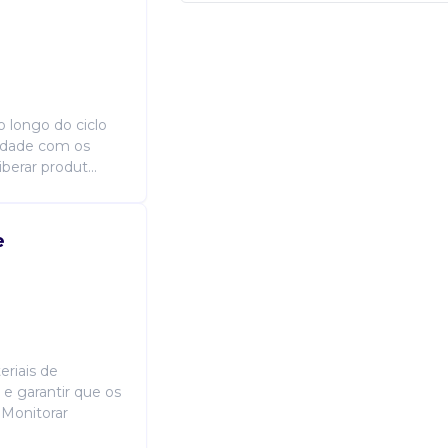
Candidatar-me
 longo do ciclo
midade com os
iberar produt...
e
eriais de
e garantir que os
 Monitorar