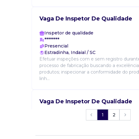
Vaga De Inspetor De Qualidade
Inspetor de qualidade
********
Presencial
Estradinha, Indaial / SC
Efetuar inspeções com e sem registro durant
processo de fabricação buscando a excelência
produtos; inspecionar a conformidade do produ
linh...
Vaga De Inspetor De Qualidade
1
2
Inspetor de qualidade
********
Presencial
Lagoa grande, Embu-Guaçu / SP