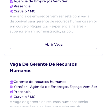
Agência de Empregos Vem Ser
Presencial
Curvelo / MG
A agência de empregos vem ser está com vaga
disponível para gerente de recursos humanos sênior
em curvelo. Requisitos: - experiência na área -
superior em rh, administração, psico...
Abrir Vaga
Vaga De Gerente De Recursos
Humanos
Gerente de recursos humanos
YemSer - Agência de Empregos Espaço Vem Ser
Presencial
Curvelo / MG
A vaga de gerente de recursos humanos sênior
exige experiência na área e superior em rh,