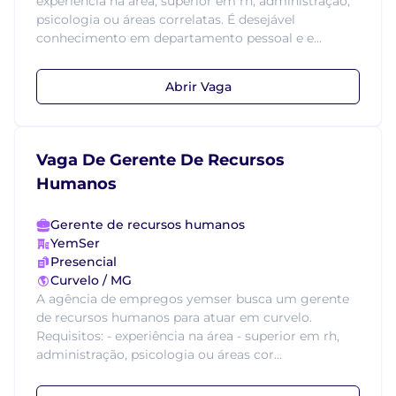
experiência na área, superior em rh, administração,
psicologia ou áreas correlatas. É desejável
conhecimento em departamento pessoal e e...
Abrir Vaga
Vaga De Gerente De Recursos
Humanos
Gerente de recursos humanos
YemSer
Presencial
Curvelo / MG
A agência de empregos yemser busca um gerente
de recursos humanos para atuar em curvelo.
Requisitos: - experiência na área - superior em rh,
administração, psicologia ou áreas cor...