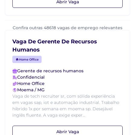
Abrir Vaga
Confira outras 48618 vagas de emprego relevantes
Vaga De Gerente De Recursos
Humanos
Home Office
Gerente de recursos humanos
Confidencial
Home Office
Moema / MG
Vaga de tech recruiter sr, com sólida experiência
em vagas sap, iot e automação industrial. Trabalho
híbrido 1x por semana em moema sp. Desejável
inglês fluente. A vaga exige exper...
Abrir Vaga