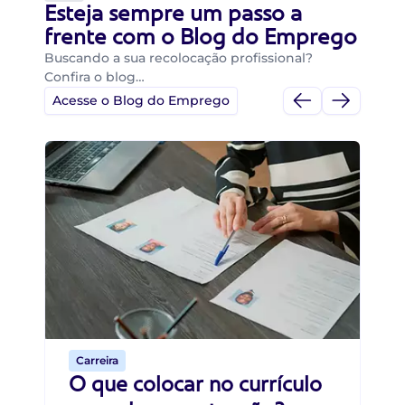
Esteja sempre um passo a
frente com o Blog do Emprego
Buscando a sua recolocação profissional?
Confira o blog…
Acesse o Blog do Emprego
Di
Di
B
O 
um
ca
o 
de 
Carreira
O que colocar no currículo