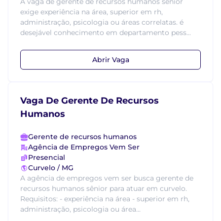
A vaga de gerente de recursos humanos sênior
exige experiência na área, superior em rh,
administração, psicologia ou áreas correlatas. é
desejável conhecimento em departamento pess...
Abrir Vaga
Vaga De Gerente De Recursos
Humanos
Gerente de recursos humanos
Agência de Empregos Vem Ser
Presencial
Curvelo / MG
A agência de empregos vem ser busca gerente de
recursos humanos sênior para atuar em curvelo.
Requisitos: - experiência na área - superior em rh,
administração, psicologia ou área...