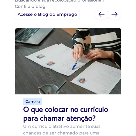
Buscando a sua recolocação profissional?
Confira o blog…
Acesse o Blog do Emprego
Di
Di
B
O 
um
ca
o 
de 
Carreira
O que colocar no currículo
para chamar atenção?
Um currículo atrativo aumenta suas
chances de ser chamado para uma