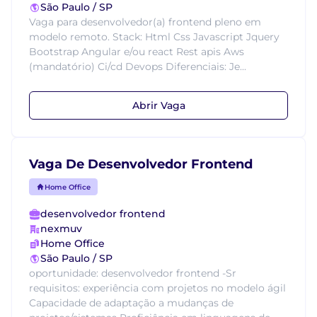
São Paulo / SP
Vaga para desenvolvedor(a) frontend pleno em
modelo remoto. Stack: Html Css Javascript Jquery
Bootstrap Angular e/ou react Rest apis Aws
(mandatório) Ci/cd Devops Diferenciais: Je...
Abrir Vaga
Vaga De Desenvolvedor Frontend
Home Office
desenvolvedor frontend
nexmuv
Home Office
São Paulo / SP
oportunidade: desenvolvedor frontend -Sr
requisitos: experiência com projetos no modelo ágil
Capacidade de adaptação a mudanças de