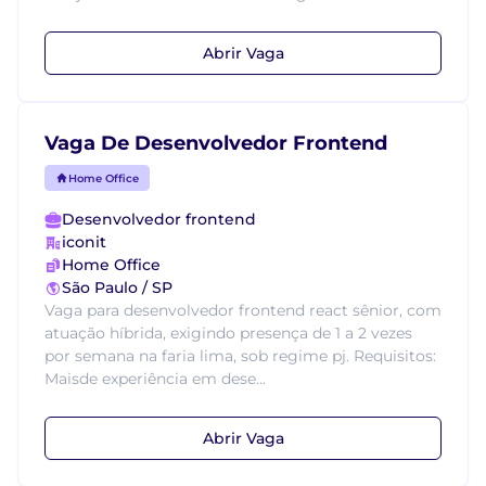
Abrir Vaga
Vaga De Desenvolvedor Frontend
Home Office
Desenvolvedor frontend
iconit
Home Office
São Paulo / SP
Vaga para desenvolvedor frontend react sênior, com
atuação híbrida, exigindo presença de 1 a 2 vezes
por semana na faria lima, sob regime pj. Requisitos:
Maisde experiência em dese...
Abrir Vaga