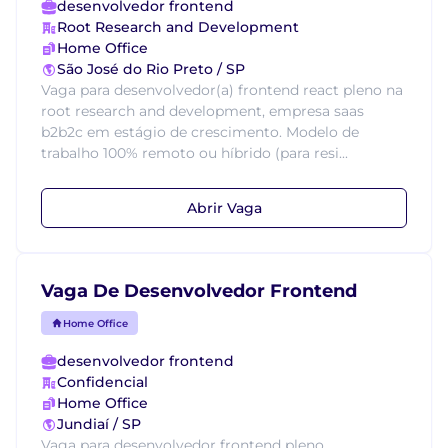
desenvolvedor frontend
Root Research and Development
Home Office
São José do Rio Preto / SP
Vaga para desenvolvedor(a) frontend react pleno na
root research and development, empresa saas
b2b2c em estágio de crescimento. Modelo de
trabalho 100% remoto ou híbrido (para resi...
Abrir Vaga
Vaga De Desenvolvedor Frontend
Home Office
desenvolvedor frontend
Confidencial
Home Office
Jundiaí / SP
Vaga para desenvolvedor frontend pleno,