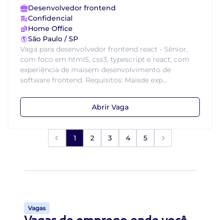
Desenvolvedor frontend
Confidencial
Home Office
São Paulo / SP
Vaga para desenvolvedor frontend react - Sênior,
com foco em html5, css3, typescript e react, com
experiência de maisem desenvolvimento de
software frontend. Requisitos: Maisde exp...
Abrir Vaga
1
2
3
4
5
Vagas