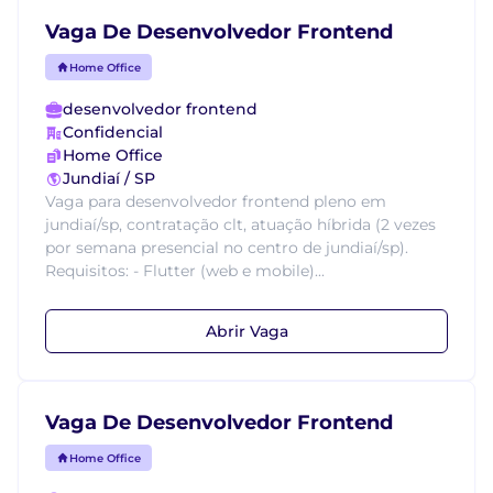
Vaga De Desenvolvedor Frontend
Home Office
desenvolvedor frontend
Confidencial
Home Office
Jundiaí / SP
Vaga para desenvolvedor frontend pleno em
jundiaí/sp, contratação clt, atuação híbrida (2 vezes
por semana presencial no centro de jundiaí/sp).
Requisitos: - Flutter (web e mobile)...
Abrir Vaga
Vaga De Desenvolvedor Frontend
Home Office