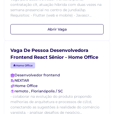
contratação clt, atuação híbrida com duas vezes na
semana presencial no centro de jundiaí/sp.
Requisitos: - Flutter (web e mobile) - Javascr...
Abrir Vaga
Vaga De Pessoa Desenvolvedora
Frontend React Sênior - Home Office
Home Office
Desenvolvedor frontend
NEXTAR
Home Office
remoto , Florianópolis / SC
- colaborar na evolução do produto propondo
melhorias de arquitetura e processos de ci/cd,
conectando as sugestões à realidade do comércio
varejista. - analisar desafios de negócio...