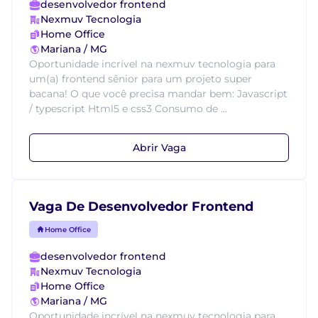
desenvolvedor frontend
Nexmuv Tecnologia
Home Office
Mariana / MG
Oportunidade incrível na nexmuv tecnologia para
um(a) frontend sênior para um projeto super
bacana! O que você precisa mandar bem: Javascript
/ typescript Html5 e css3 Consumo de ...
Abrir Vaga
Vaga De Desenvolvedor Frontend
Home Office
desenvolvedor frontend
Nexmuv Tecnologia
Home Office
Mariana / MG
Oportunidade incrível na nexmuv tecnologia para