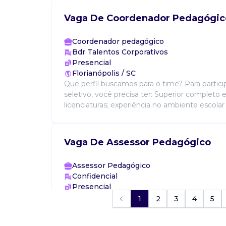
Vaga De Coordenador Pedagógic
Coordenador pedagógico
Bdr Talentos Corporativos
Presencial
Florianópolis / SC
Que perfil buscamos para o time? Para partici
seletivo, você precisa ter: Superior complet
licenciaturas; experiência no ambiente escolar
Vaga De Assessor Pedagógico
Assessor Pedagógico
Confidencial
Presencial
Florianópolis / SC
1
2
3
4
5
Gerenciar, planejar e organizar serviços educac
utilização de recursos humanos, materiais e ou