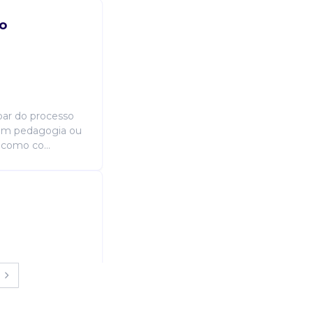
o
par do processo
o em pedagogia ou
 como co...
ionais e a
tros da escola,