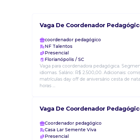
Vaga De Coordenador Pedagógic
coordenador pedagógico
NF Talentos
Presencial
Florianópolis / SC
Vaga para coordenadora pedagógica. Segment
idiomas. Salário: R$ 2.500,00. Adicionais: comi
matrículas day off de aniversário cesta de nata
horas ...
Vaga De Coordenador Pedagógic
Coordenador pedagógico
Casa Lar Semente Viva
Presencial