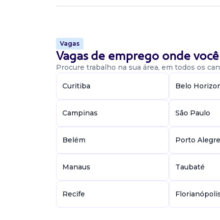
estabelecendo princípios, normas e funções par
Vaga De Coordenador Pedagógic
Vagas
Vagas de emprego onde você 
coordenador pedagógico
Procure trabalho na sua área, em todos os cant
QI KIDS
Presencial
Curitiba
Belo Horizo
Palhoça / SC
Vaga para coordenadora pedagógica, a escola
Campinas
São Paulo
procura alguém para fazer parte da equipe. Ou
(Informação Confidencial)....
Belém
Porto Alegr
Vaga De Coordenador (A) Pedagó
Manaus
Taubaté
Coordenador pedagógico
********
Recife
Florianópoli
Presencial
Centro, Palhoça / SC