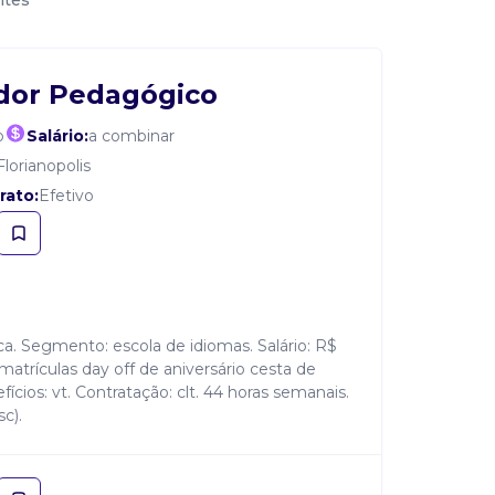
ntes
dor Pedagógico
o
Salário:
a combinar
Florianopolis
rato:
Efetivo
. Segmento: escola de idiomas. Salário: R$
matrículas day off de aniversário cesta de
efícios: vt. Contratação: clt. 44 horas semanais.
sc).