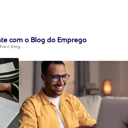
 pedagógico dos
r, implementar e
to político-p...
o
ente com o Blog do Emprego
ira o blog…
cola de idiomas
a rede de
resença em todo
o