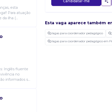
Candidatar-me
nças, esta
ga!! Para atuação
a ilha (...
Esta vaga aparece também e
Vagas para coordenador pedagógico
o
Vagas para coordenador pedagógico em Fl
: Inglês fluente
vivência no
Não informados s...
o