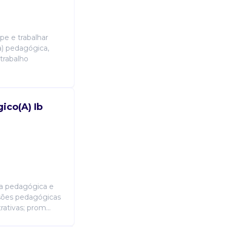
pe e trabalhar
) pedagógica,
trabalho
ico(A) Ib
ina pedagógica e
isões pedagógicas
tivas; prom...