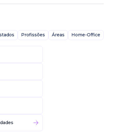
stados
Profissões
Áreas
Home-Office
idades