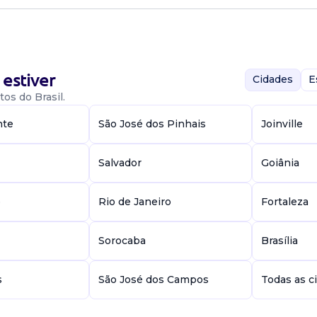
a assegurar a ...
o
estiver
Cidades
E
os do Brasil.
nte
São José dos Pinhais
Joinville
 está crescendo e
Salvador
Goiânia
 para o
e
Rio de Janeiro
Fortaleza
gico
Sorocaba
Brasília
s
São José dos Campos
Todas as c