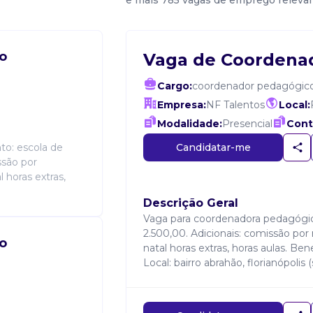
e mais 785 vagas de emprego releva
o
Vaga de Coordena
Cargo:
coordenador pedagógic
Empresa:
NF Talentos
Local:
Modalidade:
Presencial
Cont
Candidatar-me
o: escola de
ssão por
l horas extras,
Descrição Geral
Vaga para coordenadora pedagógica
2.500,00. Adicionais: comissão por 
o
natal horas extras, horas aulas. Ben
Local: bairro abrahão, florianópolis (