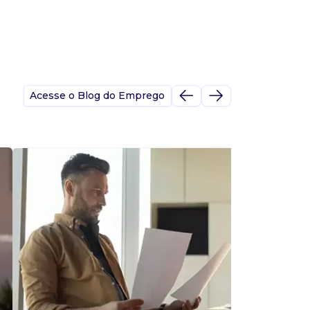
Acesse o Blog do Emprego
A
s