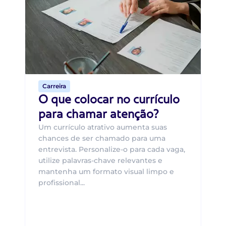
B
O 
um
ca
o 
de 
Carreira
O que colocar no currículo
para chamar atenção?
Um currículo atrativo aumenta suas
chances de ser chamado para uma
entrevista. Personalize-o para cada vaga,
utilize palavras-chave relevantes e
mantenha um formato visual limpo e
profissional...