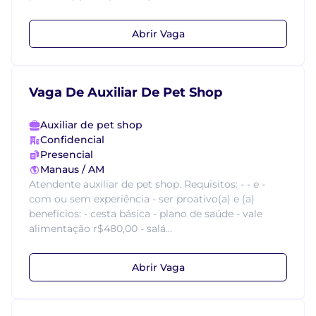
Abrir Vaga
Vaga De Auxiliar De Pet Shop
Auxiliar de pet shop
Confidencial
Presencial
Manaus / AM
Atendente auxiliar de pet shop. Requisitos: - - e -
com ou sem experiência - ser proativo(a) e (a)
benefícios: - cesta básica - plano de saúde - vale
alimentação r$480,00 - salá...
Abrir Vaga