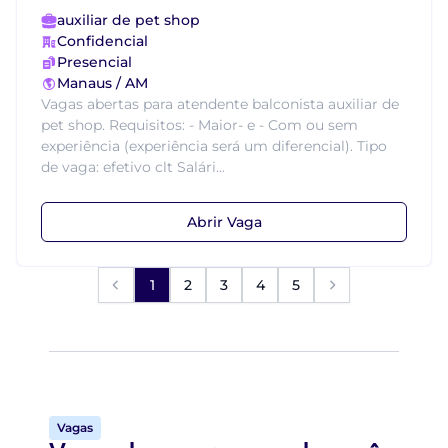
auxiliar de pet shop
Confidencial
Presencial
Manaus / AM
Vagas abertas para atendente balconista auxiliar de
pet shop. Requisitos: - Maior- e - Com ou sem
experiência (experiência será um diferencial). Tipo
de vaga: efetivo clt Salári...
Abrir Vaga
1
2
3
4
5
Vagas