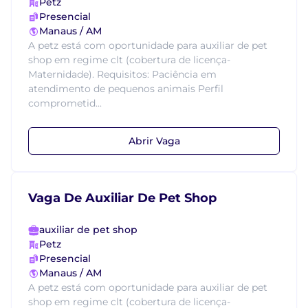
Petz
Presencial
Manaus / AM
A petz está com oportunidade para auxiliar de pet
shop em regime clt (cobertura de licença-
Maternidade). Requisitos: Paciência em
atendimento de pequenos animais Perfil
comprometid...
Abrir Vaga
Vaga De Auxiliar De Pet Shop
auxiliar de pet shop
Petz
Presencial
Manaus / AM
A petz está com oportunidade para auxiliar de pet
shop em regime clt (cobertura de licença-