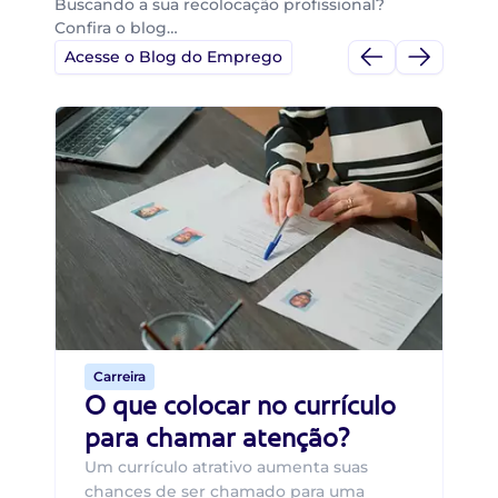
Buscando a sua recolocação profissional?
Confira o blog…
Acesse o Blog do Emprego
Di
Di
B
O 
um
ca
o 
de 
Carreira
O que colocar no currículo
para chamar atenção?
Um currículo atrativo aumenta suas
chances de ser chamado para uma