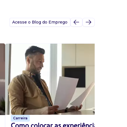
Acesse o Blog do Emprego
A
s
p
Carreira
p
Como colocar as experiências