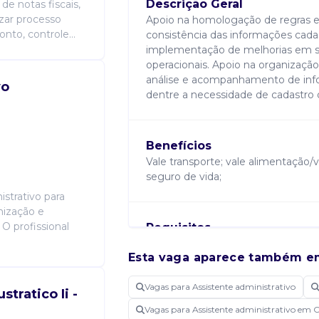
Descrição Geral
de notas fiscais,
izar processo
Apoio na homologação de regras e 
nto, controle...
consistência das informações cadas
implementação de melhorias em s
operacionais. Apoio na organização
análise e acompanhamento de info
vo
dentre a necessidade de cadastro 
Benefícios
Vale transporte; vale alimentação/v
seguro de vida;
strativo para
nização e
O profissional
Requisitos
Ensino médio completo. Desejável 
Esta vaga aparece também e
operacional ou suporte a processo
tratamento de dados, cadastros 
Vagas para Assistente administrativo
informações operacionais. Será con
tratico Ii -
Apoio em homologação de sistemas
Vagas para Assistente administrativo em 
requisitos; automação de process