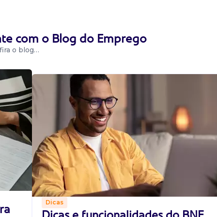
ente com o Blog do Emprego
ira o blog…
lientes para
 controlar
uprimentos;
r as melhores
Dicas
 e direcionar a
ra
Dicas e funcionalidades do BNE
ssária par...