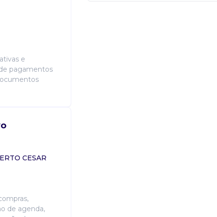
automate, python ou similares; est
construção ou apoio em análises ut
projetos de melhoria contínua, tr
sistemas;
ativas e
o de pagamentos
Atribuições
 documentos
Apoio na homologação de regras e 
consistência das informações cadas
implementação de melhorias em s
operacionais. Apoio na organização
vo
análise e acompanhamento de info
dentre a necessidade de cadastro 
BERTO CESAR
Saiba mais sobre Assistente
 compras,
ão de agenda,
Candidatura Gratuita