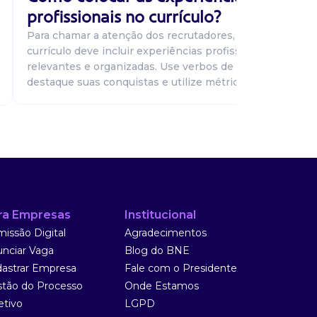
s
profissionais no currículo?
Para chamar a atenção dos recrutadores, seu
currículo deve incluir experiências profissionais
relevantes e organizadas. Use verbos de ação,
destaque suas conquistas e utilize métricas...
ra Empresas
Institucional
issão Digital
Agradecimentos
nciar Vaga
Blog do BNE
astrar Empresa
Fale com o Presidente
tão do Processo
Onde Estamos
etivo
LGPD