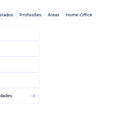
stados
Profissões
Áreas
Home-Office
idades