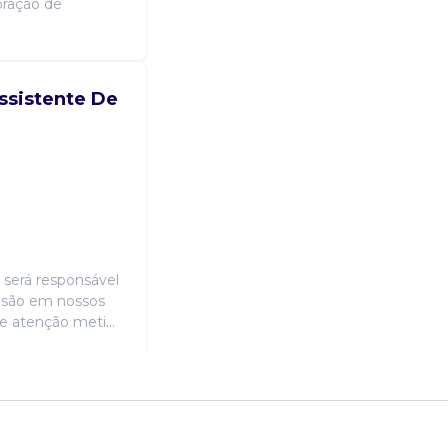
oração de
Assistente De
 será responsável
cisão em nossos
e atenção meti...
vo