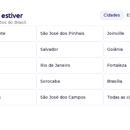
estiver
Cidades
E
os do Brasil.
ativo para atuar
ionais. O
nte
São José dos Pinhais
Joinville
tão financeira,...
Salvador
Goiânia
a
e
Rio de Janeiro
Fortaleza
Sorocaba
Brasília
ra oliveira....
s
São José dos Campos
Todas as c
vo E De