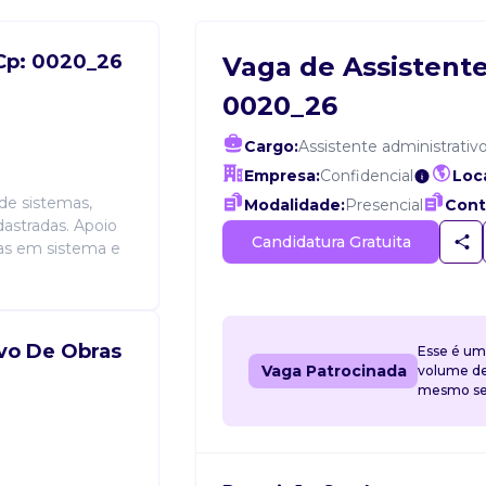
 Cp: 0020_26
Vaga de Assistente 
0020_26
Cargo:
Assistente administrativ
Empresa:
Confidencial
Loca
de sistemas,
Modalidade:
Presencial
Cont
dastradas. Apoio
Candidatura Gratuita
as em sistema e
ivo De Obras
Esse é um
Vaga Patrocinada
volume de 
mesmo sem