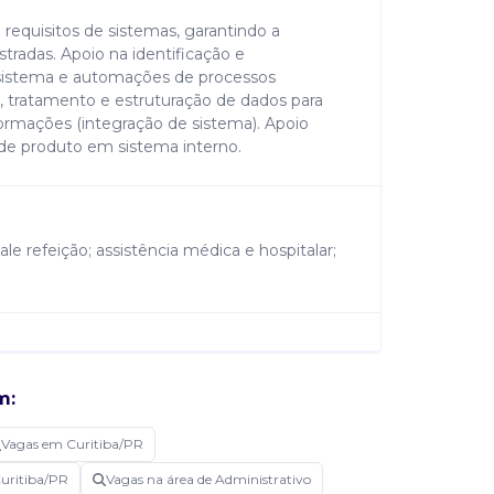
requisitos de sistemas, garantindo a
tradas. Apoio na identificação e
istema e automações de processos
, tratamento e estruturação de dados para
rmações (integração de sistema). Apoio
de produto em sistema interno.
ale refeição; assistência médica e hospitalar;
experiência em rotinas administrativas, apoio
m:
s internos, com atuação em organização e
em sistemas e acompanhamento de
Vagas em Curitiba/PR
siderado diferencial possuir vivência com:
, testes de regras de negócio e validação de
Curitiba/PR
Vagas na área de Administrativo
os utilizando ferramentas como power