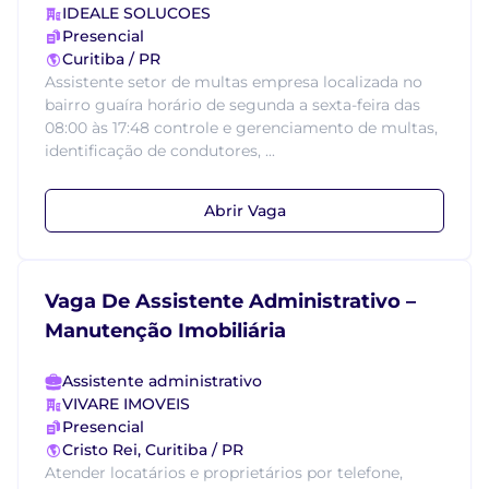
IDEALE SOLUCOES
Presencial
Curitiba / PR
Assistente setor de multas empresa localizada no
bairro guaíra horário de segunda a sexta-feira das
08:00 às 17:48 controle e gerenciamento de multas,
identificação de condutores, ...
Abrir Vaga
Vaga De Assistente Administrativo –
Manutenção Imobiliária
Assistente administrativo
VIVARE IMOVEIS
Presencial
Cristo Rei, Curitiba / PR
Atender locatários e proprietários por telefone,