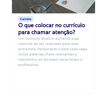
o 
de 
Carreira
O que colocar no currículo
para chamar atenção?
Um currículo atrativo aumenta suas
chances de ser chamado para uma
entrevista. Personalize-o para cada vaga,
utilize palavras-chave relevantes e
mantenha um formato visual limpo e
profissional...