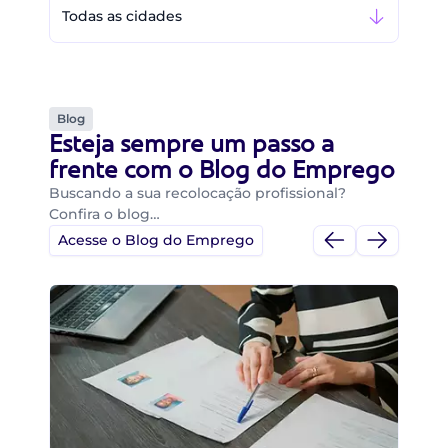
Todas as cidades
Blog
Esteja sempre um passo a
frente com o Blog do Emprego
Buscando a sua recolocação profissional?
Confira o blog…
Acesse o Blog do Emprego
Di
Di
B
O 
um
ca