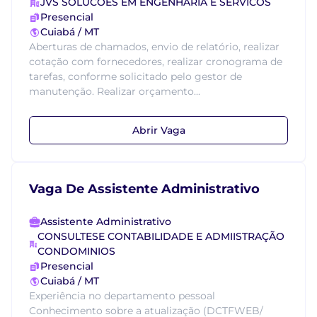
JVS SOLUCOES EM ENGENHARIA E SERVICOS
Presencial
Cuiabá / MT
Aberturas de chamados, envio de relatório, realizar
cotação com fornecedores, realizar cronograma de
tarefas, conforme solicitado pelo gestor de
manutenção. Realizar orçamento...
Abrir Vaga
Vaga De Assistente Administrativo
Assistente Administrativo
CONSULTESE CONTABILIDADE E ADMIISTRAÇÃO
CONDOMINIOS
Presencial
Cuiabá / MT
Experiência no departamento pessoal
Conhecimento sobre a atualização (DCTFWEB/