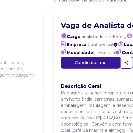
e mais 38541 na área de Marketing
Vaga de Analista 
Cargo:
analista de marketing
Empresa:
Confidencial
Loca
Modalidade:
Presencial
Cont
Candidatar-me
publicidade,
as, sumaré,
agem, rotulagem,
Descrição Geral
Requisitos: superior completo em m
em hortolândia, campinas, sumaré,
embalagem, rotulagem, e desenvo
dados e performance das estratég
agências Salário: R$ 4.162,80 Benef
odontológica . Convênio com farmá
local (café da manhã e almoço) . Tr