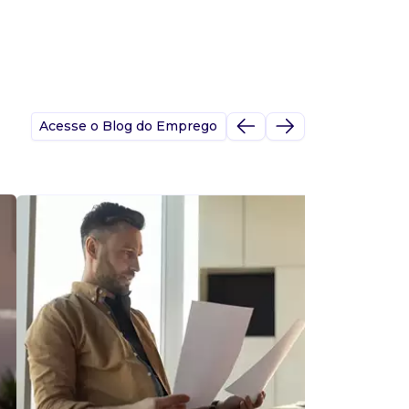
Acesse o Blog do Emprego
A
s