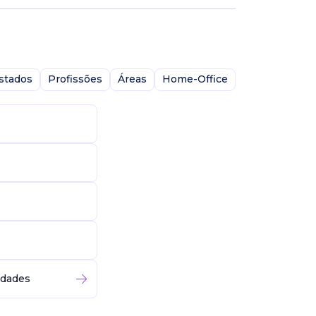
stados
Profissões
Áreas
Home-Office
idades