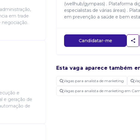
(wellhub/gympass) . Plataforma dig
administração,
especialistas de várias áreas) . Pla
ência em trade
em prevenção a saúde e bem estar
e negociação.
Candidatar-me
Esta vaga aparece também e
Vagas para analista de marketing
Va
Vagas para analista de marketing em Ca
xecução e
l e geração de
 automação de