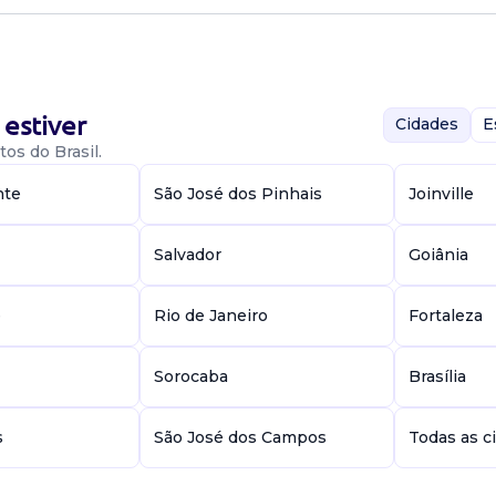
nha boa escrita e
to tenha perfil
as técnicos...
estiver
Cidades
E
os do Brasil.
nte
São José dos Pinhais
Joinville
Salvador
Goiânia
o jornalismo,
 editores de
e
Rio de Janeiro
Fortaleza
ado e residir e
Sorocaba
Brasília
s
São José dos Campos
Todas as c