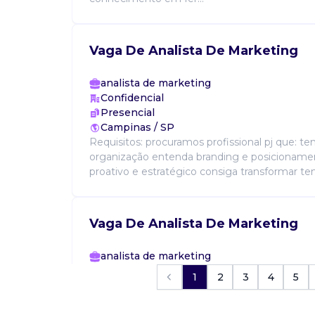
Vaga De Analista De Marketing
analista de marketing
Confidencial
Presencial
Campinas / SP
Requisitos: procuramos profissional pj que: te
organização entenda branding e posicionamen
proativo e estratégico consiga transformar tem
Vaga De Analista De Marketing
analista de marketing
Confidencial
1
2
3
4
5
Presencial
Campinas / SP