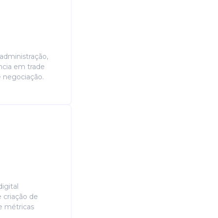
administração,
ência em trade
e negociação.
igital
 criação de
e métricas