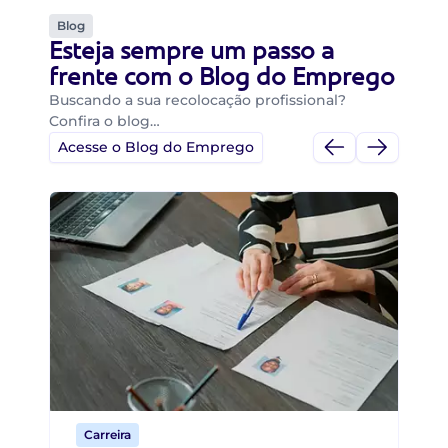
Blog
Esteja sempre um passo a
frente com o Blog do Emprego
Buscando a sua recolocação profissional?
Confira o blog…
Acesse o Blog do Emprego
Di
Di
B
O 
um
ca
o 
de 
Carreira