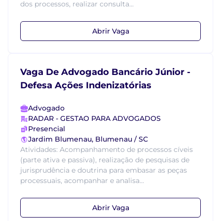
dos processos, realizar consulta...
Abrir Vaga
Vaga De Advogado Bancário Júnior -
Defesa Ações Indenizatórias
Advogado
RADAR - GESTAO PARA ADVOGADOS
Presencial
Jardim Blumenau, Blumenau / SC
Atividades: Acompanhamento de processos cíveis
(parte ativa e passiva), realização de pesquisas de
jurisprudência e doutrina para embasar as peças
processuais, acompanhar e analisa...
Abrir Vaga