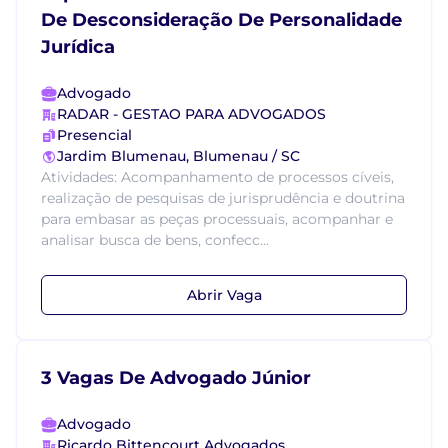
De Desconsideração De Personalidade
Jurídica
Advogado
RADAR - GESTAO PARA ADVOGADOS
Presencial
Jardim Blumenau, Blumenau / SC
Atividades: Acompanhamento de processos cíveis,
realização de pesquisas de jurisprudência e doutrina
para embasar as peças processuais, acompanhar e
analisar busca de bens, confecc...
Abrir Vaga
3 Vagas De Advogado Júnior
Advogado
Ricardo Bittencourt Advogados