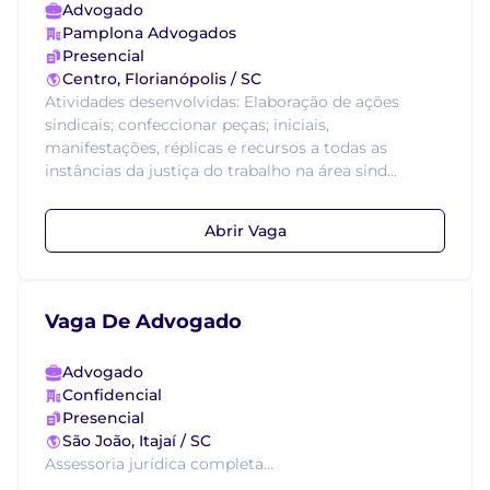
Advogado
Pamplona Advogados
Presencial
Centro, Florianópolis / SC
Atividades desenvolvidas: Elaboração de ações
sindicais; confeccionar peças; iniciais,
manifestações, réplicas e recursos a todas as
instâncias da justiça do trabalho na área sind...
Abrir Vaga
Vaga De Advogado
Advogado
Confidencial
Presencial
São João, Itajaí / SC
Assessoria jurídica completa...