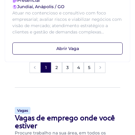
Presencial
Jundiaí, Anápolis / GO
Atuar no contencioso e consultivo com foco
empresarial; avaliar riscos e viabilizar negócios com
visão de mercado; atendimento estratégico a
clientes e gestão de demandas complexas...
Abrir Vaga
1
2
3
4
5
Vagas
Vagas de emprego onde você
estiver
Procure trabalho na sua área, em todos os