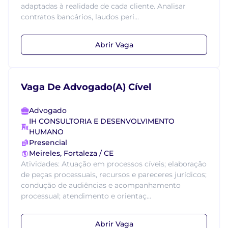
adaptadas à realidade de cada cliente. Analisar
contratos bancários, laudos peri...
Abrir Vaga
Vaga De Advogado(A) Cível
Advogado
IH CONSULTORIA E DESENVOLVIMENTO
HUMANO
Presencial
Meireles, Fortaleza / CE
Atividades: Atuação em processos cíveis; elaboração
de peças processuais, recursos e pareceres jurídicos;
condução de audiências e acompanhamento
processual; atendimento e orientaç...
Abrir Vaga