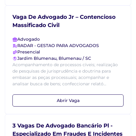
Vaga De Advogado Jr – Contencioso
Massificado Civil
Advogado
RADAR - GESTAO PARA ADVOGADOS
Presencial
Jardim Blumenau, Blumenau / SC
Acompanhamento de processos cíveis; realização
de pesquisas de jurisprudência e doutrina para
embasar as peças processuais; acompanhar e
analisar busca de bens; confeccionar relató...
Abrir Vaga
3 Vagas De Advogado Bancário Pl -
Especializado Em Fraudes E Incidentes