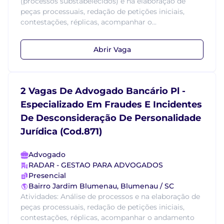
(processos substabelecidos) e na elaboração de
peças processuais, redação de petições iniciais,
contestações, réplicas, acompanhar o...
Abrir Vaga
2 Vagas De Advogado Bancário Pl -
Especializado Em Fraudes E Incidentes
De Desconsideração De Personalidade
Jurídica (Cod.871)
Advogado
RADAR - GESTAO PARA ADVOGADOS
Presencial
Bairro Jardim Blumenau, Blumenau / SC
Atividades: Análise de processos e na elaboração de
peças processuais, redação de petições iniciais,
contestações, réplicas, acompanhar o andamento