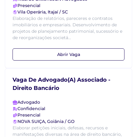
Presencial
Vila Operária, Itajaí / SC
Elaboração de relatórios, pareceres e contratos
imobiliários e empresariais. Desenvolvimento de
projetos de planejamento patrimonial, sucessório e
de reorganizações societá...
Abrir Vaga
Vaga De Advogado(A) Associado -
Direito Bancário
Advogado
Confidencial
Presencial
NOVA SUIÇA, Goiânia / GO
Elaborar petições iniciais, defesas, recursos e
manifestações diversas na área de direito bancário,