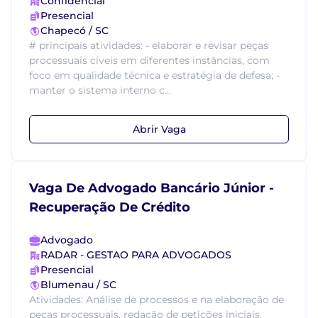
Confidencial
Presencial
Chapecó / SC
# principais atividades: - elaborar e revisar peças
processuais cíveis em diferentes instâncias, com
foco em qualidade técnica e estratégia de defesa; -
manter o sistema interno c...
Abrir Vaga
Vaga De Advogado Bancário Júnior -
Recuperação De Crédito
Advogado
RADAR - GESTAO PARA ADVOGADOS
Presencial
Blumenau / SC
Atividades: Análise de processos e na elaboração de
peças processuais, redação de petições iniciais,