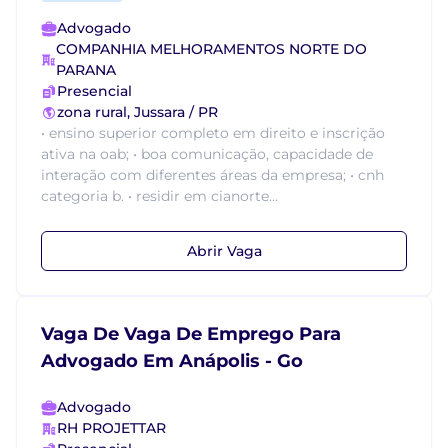
Advogado
COMPANHIA MELHORAMENTOS NORTE DO
PARANA
Presencial
zona rural, Jussara / PR
• ensino superior completo em direito e inscrição
ativa na oab; • boa comunicação, capacidade de
interação com diferentes áreas da empresa; • cnh
categoria b. • residir em cianorte...
Abrir Vaga
Vaga De Vaga De Emprego Para
Advogado Em Anápolis - Go
Advogado
RH PROJETTAR