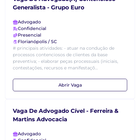
Generalista - Grupo Euro
Advogado
Confidencial
Presencial
Florianópolis / SC
# principais atividades: - atuar na condução de
processos contenciosos de clientes da base
preventiva; - elaborar peças processuais (iniciais,
contestações, recursos e manifestaçõ...
Abrir Vaga
Vaga De Advogado Cível - Ferreira &
Martins Advocacia
Advogado