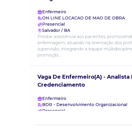
Enfermeiro
ON LINE LOCACAO DE MAO DE OBRA
Presencial
Salvador / BA
Prestar assistência aos pacientes, promoven
enfermagem, atuando na orientação dos profi
supervisão, integrando a equipe multidisciplina
promoção...
Vaga De Enfermeiro(A) - Analista
Credenciamento
Enfermeiro
BDR - Desenvolvimento Organizacional
Presencial
Florianópolis / SC
Atender as obrigações da ans – agência nacio
suplementar, negociando reajustes, buscando