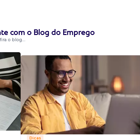
ente com o Blog do Emprego
ira o blog…
 BASSO
C
a gaio basso -
oeste/sc, somos
rasil com ac...
Dicas