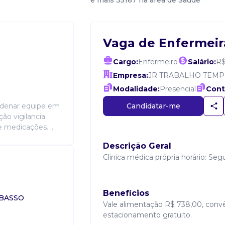
e mais 35167 na área de Saúde
Vaga de Enfermeir
Cargo:
Enfermeiro
Salário:
R$
Empresa:
JR TRABALHO TEMP
Modalidade:
Presencial
Cont
Candidatar-me
ordenar equipe em
ão vigilancia
 medicações. ...
Descrição Geral
Clinica médica própria horário: Seg
Benefícios
 BASSO
Vale alimentação R$ 738,00, conv
estacionamento gratuito.