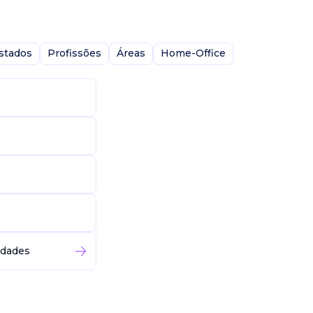
stados
Profissões
Áreas
Home-Office
idades