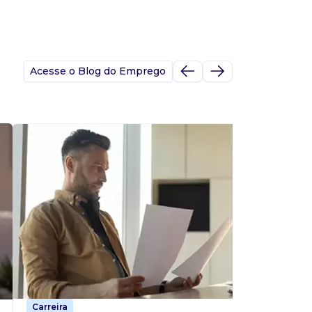
Acesse o Blog do Emprego
A
s
p
Carreira