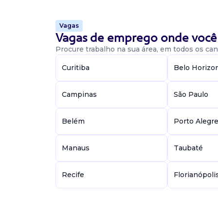
atendimento e credenciamento de novos pres
a negociaçã...
Vagas
Vagas de emprego onde você 
Procure trabalho na sua área, em todos os cant
Vaga De Enfermeiro(A) - Analista
Atendimento E Faturamento
Curitiba
Belo Horizo
Enfermeiro
Campinas
São Paulo
BDR - Desenvolvimento Organizacional
Presencial
Florianópolis / SC
Belém
Porto Alegr
Qual será o seu desafio? Receber, registrar e 
atividades para agendamentos de serviços m
Manaus
Taubaté
solicitação recebida e resoluções normativas apli
Recife
Florianópoli
Vaga De Enfermagem
Enfermeiro
Confidencial