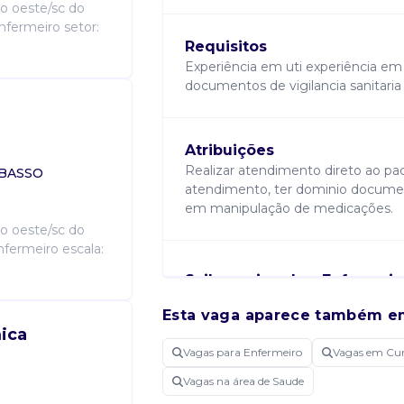
o oeste/sc do
nfermeiro setor:
Requisitos
Experiência em uti experiência e
documentos de vigilancia sanitari
Atribuições
Realizar atendimento direto ao pa
 BASSO
atendimento, ter dominio documenta
em manipulação de medicações.
o oeste/sc do
nfermeiro escala:
Saiba mais sobre Enfermeir
Esta vaga aparece também e
ica
Vagas para Enfermeiro
Vagas em Cur
Candidatar-me
Vagas na área de Saude