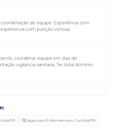
m coordenação de equipe. Experiência com
a expêriencia com punção venosa
ciente, coordenar equipe em dias de
ção vigilancia sanitaria. Ter total dominio
o
m:
itiba/PR
Vagas para Enfermeiro em Curitiba/PR