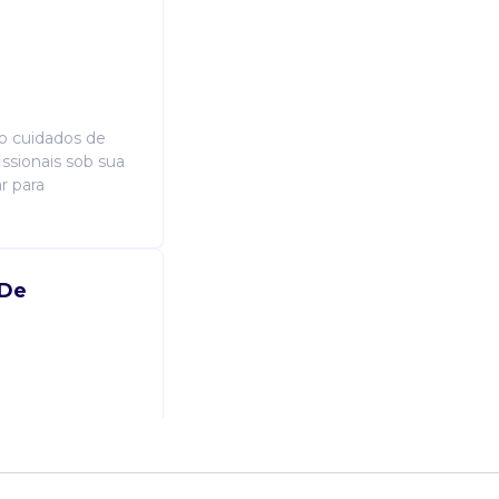
do cuidados de
ssionais sob sua
r para
 De
nal de saúde
 redes de