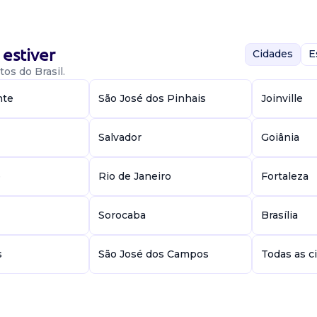
tadores; efetuar
estiver
Cidades
E
os do Brasil.
 De
nte
São José dos Pinhais
Joinville
Salvador
Goiânia
e
Rio de Janeiro
Fortaleza
executar as
édicos conforme
Sorocaba
Brasília
cáveis; realiz...
s
São José dos Campos
Todas as c