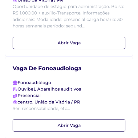
União da Vitória / PR
Oportunidade de estágio para administração. Bolsa:
R$ 1.000,00 + auxílio-Transporte. Informações
adicionais: Modalidade: presencial carga horária: 30
horas semanais período: segund...
Abrir Vaga
Vaga De Fonoaudiologa
Fonoaudiólogo
OuvibeL Aparelhos auditivos
Presencial
centro, União da Vitória / PR
Ser, responsabilidade, etc...
Abrir Vaga