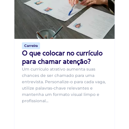
O 
um
ca
o 
de 
Carreira
O que colocar no currículo
para chamar atenção?
Um currículo atrativo aumenta suas
chances de ser chamado para uma
entrevista. Personalize-o para cada vaga,
utilize palavras-chave relevantes e
mantenha um formato visual limpo e
profissional...