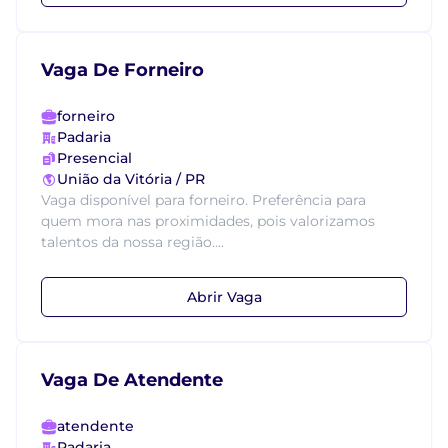
Vaga De Forneiro
forneiro
Padaria
Presencial
União da Vitória / PR
Vaga disponível para forneiro. Preferência para
quem mora nas proximidades, pois valorizamos
talentos da nossa região....
Abrir Vaga
Vaga De Atendente
atendente
Padaria