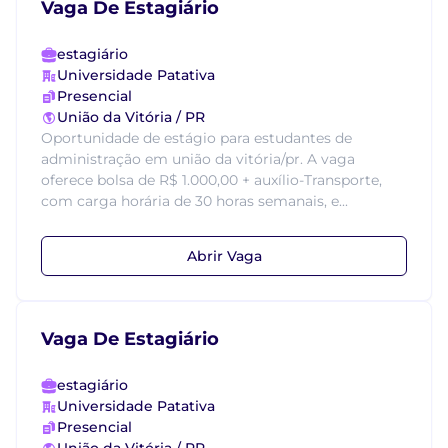
Vaga De Estagiário
estagiário
Universidade Patativa
Presencial
União da Vitória / PR
Oportunidade de estágio para estudantes de
administração em união da vitória/pr. A vaga
oferece bolsa de R$ 1.000,00 + auxílio-Transporte,
com carga horária de 30 horas semanais, e...
Abrir Vaga
Vaga De Estagiário
estagiário
Universidade Patativa
Presencial