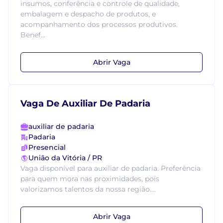
insumos, conferência e controle de qualidade,
embalagem e despacho de produtos, e
acompanhamento dos processos produtivos.
Benef...
Abrir Vaga
Vaga De Auxiliar De Padaria
auxiliar de padaria
Padaria
Presencial
União da Vitória / PR
Vaga disponível para auxiliar de padaria. Preferência
para quem mora nas proximidades, pois
valorizamos talentos da nossa região....
Abrir Vaga