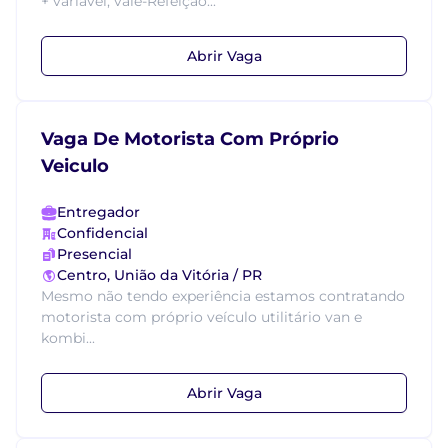
+ variável, vale-Refeição...
Abrir Vaga
Vaga De Motorista Com Próprio
Veiculo
Entregador
Confidencial
Presencial
Centro, União da Vitória / PR
Mesmo não tendo experiência estamos contratando
motorista com próprio veículo utilitário van e
kombi...
Abrir Vaga