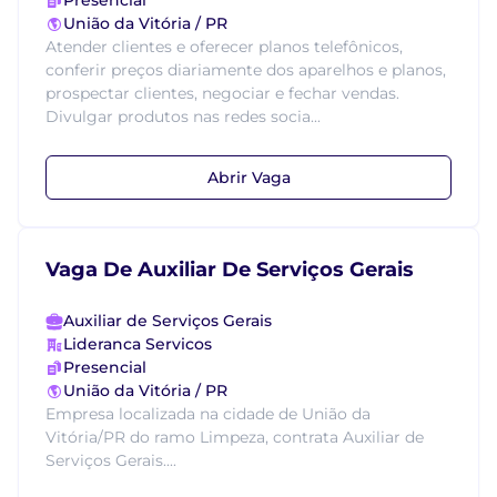
Presencial
União da Vitória / PR
Atender clientes e oferecer planos telefônicos,
conferir preços diariamente dos aparelhos e planos,
prospectar clientes, negociar e fechar vendas.
Divulgar produtos nas redes socia...
Abrir Vaga
Vaga De Auxiliar De Serviços Gerais
Auxiliar de Serviços Gerais
Lideranca Servicos
Presencial
União da Vitória / PR
Empresa localizada na cidade de União da
Vitória/PR do ramo Limpeza, contrata Auxiliar de
Serviços Gerais....