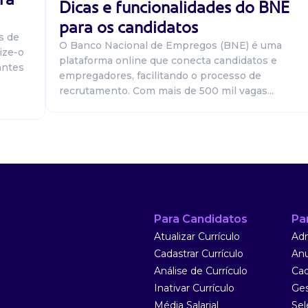
Dicas e funcionalidades do BNE
ência))
para os candidatos
s de
O Banco Nacional de Empregos (BNE) é uma
ize-o
plataforma online que conecta candidatos e
antes
empregadores, facilitando o processo de
recrutamento. Com mais de 500 mil vagas...
 áreas de
. Acompanhar o
ustos e escopo,
os I (Vaga
Para Candidatos
Pa
ência)
Atualizar Currículo
Adm
Cadastrar Currículo
Anu
Análise de Currículo
Cad
Inativar Currículo
Ges
Média Salarial
Sel