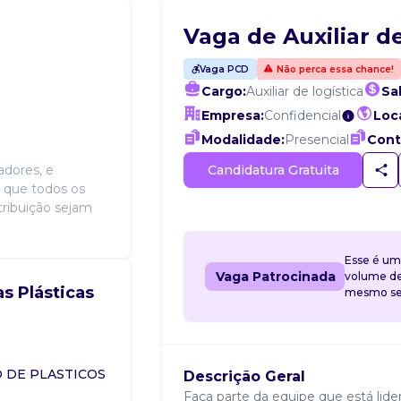
Vaga de Auxiliar d
Vaga PCD
Não perca essa chance!
Cargo:
Auxiliar de logística
Sal
Empresa:
Confidencial
Loca
Modalidade:
Presencial
Cont
Candidatura Gratuita
dores, e
r que todos os
ribuição sejam
Esse é um
Vaga Patrocinada
volume de 
s Plásticas
mesmo sem
O DE PLASTICOS
Descrição Geral
Faça parte da equipe que está lider