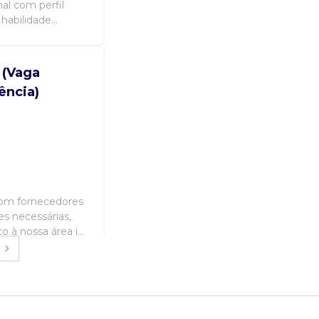
al com perfil
abilidade...
 (Vaga
ência)
com fornecedores
es necessárias,
à nossa área i...
 (Vaga
ência)