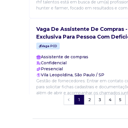
rhf talentos está em busca de um(a) profission
hunter e farmer, focado em resultados e com h
Vaga De Assistente De Compras -
Exclusiva Para Pessoa Com Defici
Vaga PCD
Assistente de compras
Confidencial
Presencial
Vila Leopoldina, São Paulo / SP
Gestão de fornecedores: Entrar em contato 
para solicitar fichas cadastrais e documentaçõ
além de abrir e acompanhar os chamados junto 
1
2
3
4
5
Vaga De Assistente Patrimonial -
Exclusiva Para Pessoa Com Defici