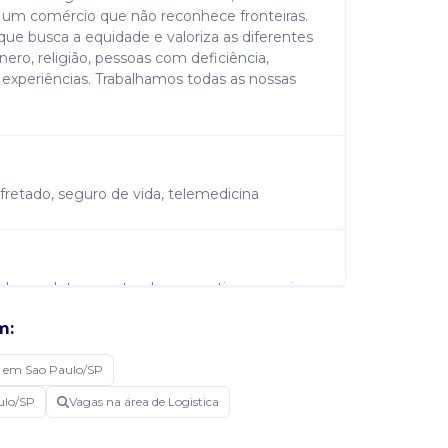
 um comércio que não reconhece fronteiras.
que busca a equidade e valoriza as diferentes
ero, religião, pessoas com deficiência,
e experiências. Trabalhamos todas as nossas
 fretado, seguro de vida, telemedicina
tal completo; • gostar de competir em equipe
o melhor de si; • curioso ou curiosa quanto à
m:
se genuíno na qualidade do produto a ser
io; ter disponibilidade de horário será um
 em Sao Paulo/SP
ulo/SP
Vagas na área de Logistica