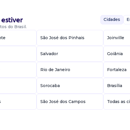
estiver
Cidades
E
os do Brasil.
nte
São José dos Pinhais
Joinville
da frota própria e
entos
ores. Auxiliar ...
Salvador
Goiânia
e
Rio de Janeiro
Fortaleza
vo (Vaga
ência)
Sorocaba
Brasília
s
São José dos Campos
Todas as c
 financeiros