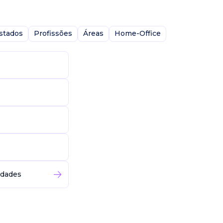
stados
Profissões
Áreas
Home-Office
idades