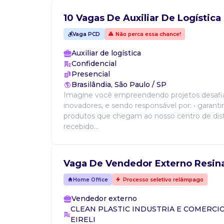
10 Vagas De Auxiliar De Logística
Vaga PCD
Não perca essa chance!
Auxiliar de logística
Confidencial
Presencial
Brasilândia, São Paulo / SP
Imagine você empreendendo projetos desafia
inovadores, e sendo responsável por: • garanti
produtos que chegam ao nosso centro de dist
recebido...
Vaga De Vendedor Externo Resina
Home Office
Processo seletivo relâmpago
Vendedor externo
CLEAN PLASTIC INDUSTRIA E COMERCI
EIRELI