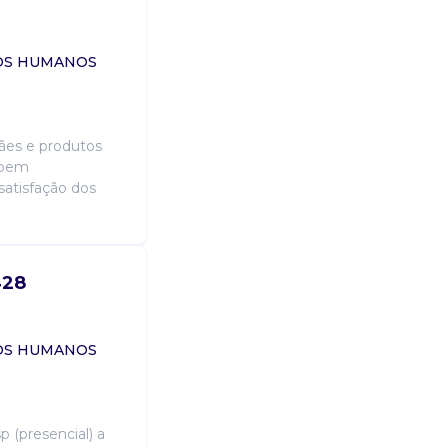
Imagine você empreendendo projet
responsável por: • garantir que t
de distribuição sejam recebidos, 
SOS HUMANOS
que vendem e compram, possam en
rápido possível; • verificar a docu
integridade dos registros e da em
acreditando e confiando na nossa
pães e produtos
otimizar as operações do nosso ce
e bem
melhorando a experiência dos noss
satisfação dos
Candidatura Gratuita
428
SOS HUMANOS
p (presencial) a