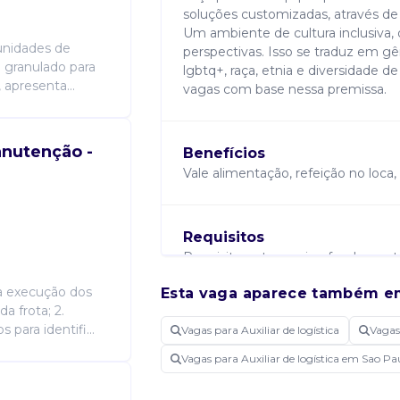
soluções customizadas, através de
Um ambiente de cultura inclusiva, 
tunidades de
perspectivas. Isso se traduz em gên
 granulado para
lgbtq+, raça, etnia e diversidade d
, apresenta...
vagas com base nessa premissa.
anutenção -
Benefícios
Vale alimentação, refeição no loca,
Requisitos
Requisitos: • ter ensino fundamen
e estar disposto ou disposta a dar 
na execução dos
Esta vaga aparece também e
melhor maneira de fazer; • interes
a frota; 2.
entregue; • se conectar com o usuár
para identifi...
Vagas para Auxiliar de logística
Vagas
diferencial!
Vagas para Auxiliar de logística em Sao Pa
Atribuições