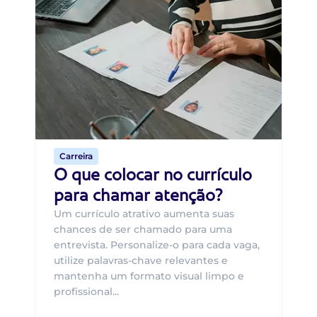
Di
Di
B
O 
um
ca
o 
de 
Carreira
O que colocar no currículo
para chamar atenção?
Um currículo atrativo aumenta suas
chances de ser chamado para uma
entrevista. Personalize-o para cada vaga,
utilize palavras-chave relevantes e
mantenha um formato visual limpo e
profissional...