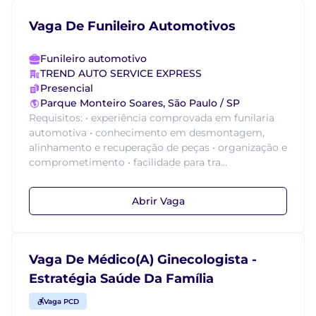
Vaga De Funileiro Automotivos
Funileiro automotivo
TREND AUTO SERVICE EXPRESS
Presencial
Parque Monteiro Soares, São Paulo / SP
Requisitos: • experiência comprovada em funilaria
automotiva • conhecimento em desmontagem,
alinhamento e recuperação de peças • organização e
comprometimento • facilidade para tra...
Abrir Vaga
Vaga De Médico(A) Ginecologista -
Estratégia Saúde Da Família
Vaga PCD