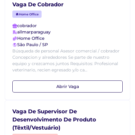
Vaga De Cobrador
Home Office
cobrador
allmarparaguay
Home Office
São Paulo / SP
Búsqueda de personal Asesor comercial / cobrador
Concepcion y alrededores Se parte de nuestro
equipo y crezcamos juntos Requisitos: Profesional
veterinario, recien egresado y/o ca...
Abrir Vaga
Vaga De Supervisor De
Desenvolvimento De Produto
(Têxtil/Vestuário)