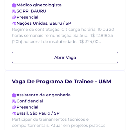
Médico ginecologista
SORRI BAURU
Presencial
Nações Unidas, Bauru / SP
Regime de contratação: Clt carga horária: 10 ou 20
horas semanais remuneração: Salário: R$ 12.818,25
(20h) adicional de insalubridade: R$ 324,00...
Abrir Vaga
Vaga De Programa De Trainee - U&M
Assistente de engenharia
Confidencial
Presencial
Brasil, São Paulo / SP
Participar de treinamentos técnicos e
comportamentais. Atuar em projetos práticos