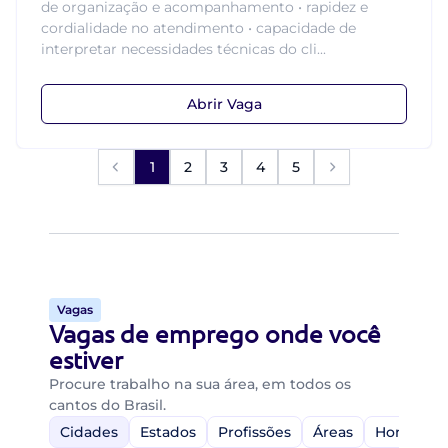
de organização e acompanhamento • rapidez e
cordialidade no atendimento • capacidade de
interpretar necessidades técnicas do cli...
Abrir Vaga
1
2
3
4
5
Vagas
Vagas de emprego onde você
estiver
Procure trabalho na sua área, em todos os
cantos do Brasil.
Cidades
Estados
Profissões
Áreas
Home-Off