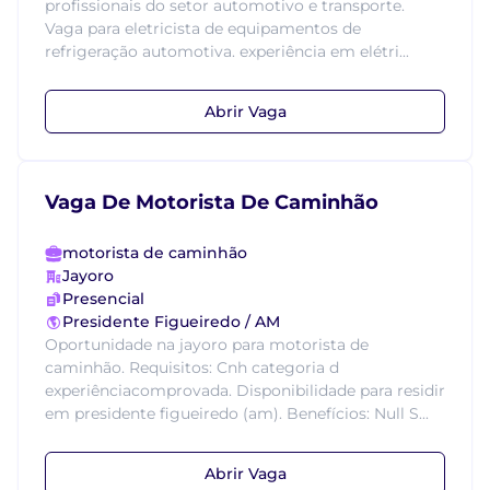
profissionais do setor automotivo e transporte.
Vaga para eletricista de equipamentos de
refrigeração automotiva. experiência em elétri...
Abrir Vaga
Vaga De Motorista De Caminhão
motorista de caminhão
Jayoro
Presencial
Presidente Figueiredo / AM
Oportunidade na jayoro para motorista de
caminhão. Requisitos: Cnh categoria d
experiênciacomprovada. Disponibilidade para residir
em presidente figueiredo (am). Benefícios: Null S...
Abrir Vaga