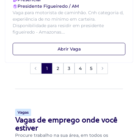
Presidente Figueiredo / AM
Vaga para motorista de caminhão. Cnh categoria d,
experiência de no mínimo em carteira.
Disponibilidade para residir em presidente
figueiredo - Amazonas....
Abrir Vaga
1
2
3
4
5
Vagas
Vagas de emprego onde você
estiver
Procure trabalho na sua área, em todos os