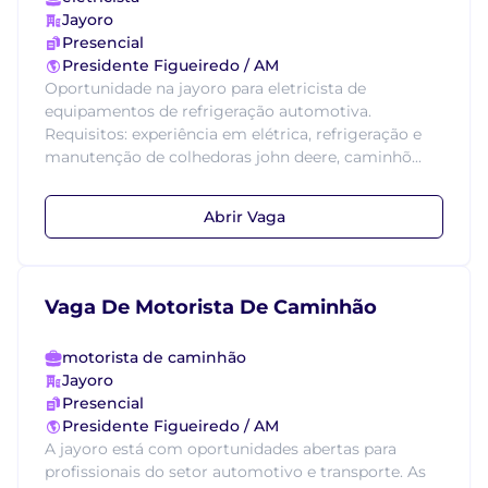
Jayoro
Presencial
Presidente Figueiredo / AM
Oportunidade na jayoro para eletricista de
equipamentos de refrigeração automotiva.
Requisitos: experiência em elétrica, refrigeração e
manutenção de colhedoras john deere, caminhõ...
Abrir Vaga
Vaga De Motorista De Caminhão
motorista de caminhão
Jayoro
Presencial
Presidente Figueiredo / AM
A jayoro está com oportunidades abertas para
profissionais do setor automotivo e transporte. As