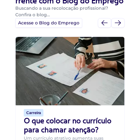
frente com o Blog do Emprego
Buscando a sua recolocação profissional?
Confira o blog…
Acesse o Blog do Emprego
Di
Di
B
O 
um
ca
o 
de 
Carreira
O que colocar no currículo
para chamar atenção?
Um currículo atrativo aumenta suas