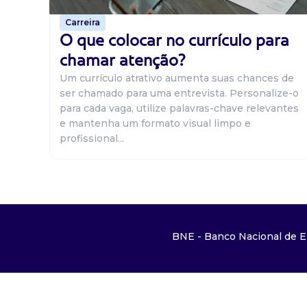
Carreira
O que colocar no currículo para
chamar atenção?
Um currículo atrativo aumenta suas chances de
ser chamado para uma entrevista. Personalize-o
para cada vaga, utilize palavras-chave relevantes
e mantenha um formato visual limpo e
profissional...
BNE - Banco Nacional de E