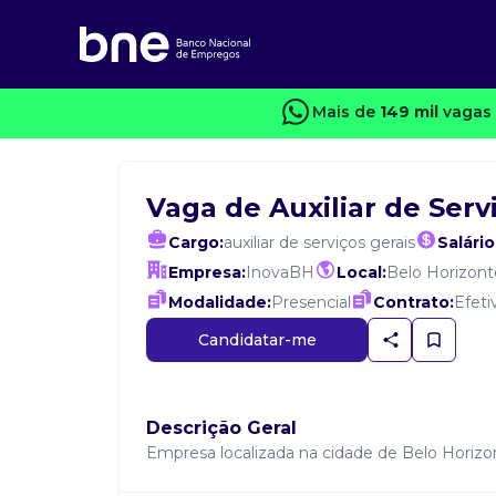
Mais de
149 mil
vagas 
Vaga de Auxiliar de Serv
Cargo:
auxiliar de serviços gerais
Salário
Empresa:
InovaBH
Local:
Belo Horizont
Modalidade:
Presencial
Contrato:
Efeti
Candidatar-me
Descrição Geral
Empresa localizada na cidade de Belo Horizon