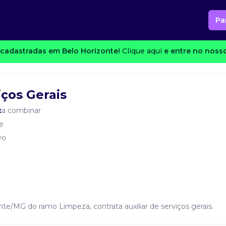
Pa
cadastradas em Belo Horizonte!
Clique aqui
e entre no nosso
iços Gerais
:
a combinar
e
vo
te/MG do ramo Limpeza, contrata auxiliar de serviços gerais.