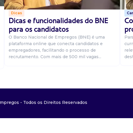
Car
Dicas
Co
Dicas e funcionalidades do BNE
pr
para os candidatos
Par
O Banco Nacional de Empregos (BNE) é uma
curr
plataforma online que conecta candidatos e
rel
empregadores, facilitando o processo de
dest
recrutamento. Com mais de 500 mil vagas...
mpregos - Todos os Direitos Reservados