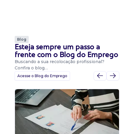
Blog
Esteja sempre um passo a
frente com o Blog do Emprego
Buscando a sua recolocação profissional?
Confira o blog…
Acesse o Blog do Emprego
D
Di
B
O 
um
ca