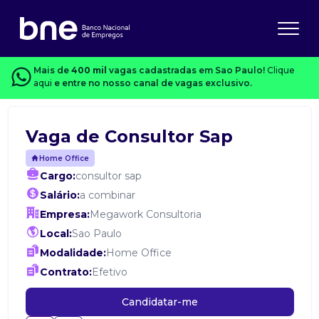
Mais de
400 mil
vagas cadastradas em Sao Paulo!
Clique
aqui
e entre no nosso canal de vagas exclusivo.
Vaga de Consultor Sap
Home Office
Cargo:
consultor sap
Salário:
a combinar
Empresa:
Megawork Consultoria
Local:
Sao Paulo
Modalidade:
Home Office
Contrato:
Efetivo
Candidatar-me