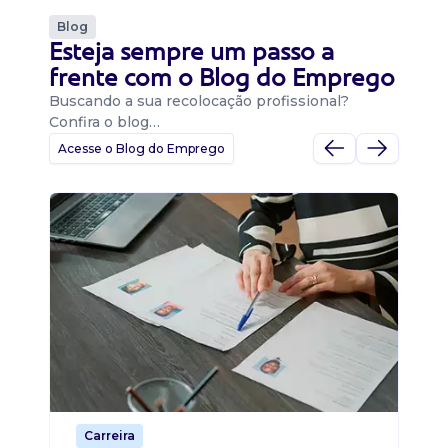
Blog
Esteja sempre um passo a
frente com o Blog do Emprego
Buscando a sua recolocação profissional?
Confira o blog…
Acesse o Blog do Emprego
D
Di
B
O 
um
ca
o 
de 
Carreira