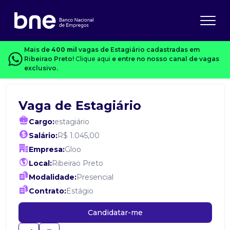
Mais de
400 mil
vagas de Estagiário cadastradas em
Ribeirao Preto!
Clique aqui
e entre no nosso canal de vagas
exclusivo.
Vaga de Estagiário
Cargo:
estagiário
Salário:
R$ 1.045,00
Empresa:
Gloo
Local:
Ribeirao Preto
Modalidade:
Presencial
Contrato:
Estágio
Candidatar-me